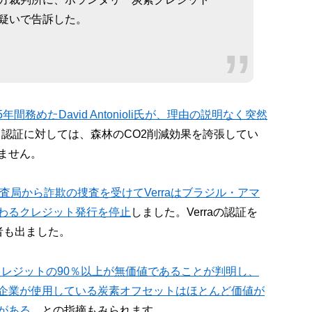
疑いで告訴した。
15年間務めたDavid Antonioli氏が、理由の説明なく突然
ット認証に対しては、森林のCO2削減効果を誇張してい
ません。
査局から詐欺の捜査を受けてVerraはブラジル・アマ
わるクレジット発行を停止
しました。Verraの認証を
者も出ました。
炭素クレジットの90％以上が無価値であることが判明し、
企業が使用している炭素オフセットはほとんど価値が
がある
、との指摘もみられます。