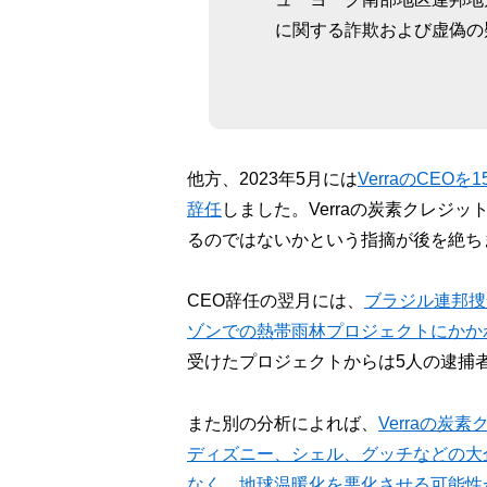
に関する詐欺および虚偽の
他方、2023年5月には
VerraのCEOを
辞任
しました。Verraの炭素クレジ
るのではないかという指摘が後を絶ち
CEO辞任の翌月には、
ブラジル連邦捜
ゾンでの熱帯雨林プロジェクトにかか
受けたプロジェクトからは5人の逮捕
また別の分析によれば、
Verraの
ディズニー、シェル、グッチなどの大
なく、地球温暖化を悪化させる可能性