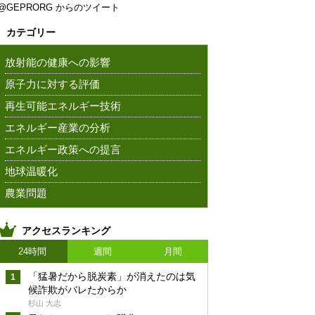
@GEPRORG からのツイート
カテゴリー
放射能の健康への影響
原子力に対する評価
再生可能エネルギー技術
エネルギー産業の分析
エネルギー政策への提言
地球温暖化
農業問題
アクセスランキング
24時間
週間
月間
「猛暑だから脱炭素」が消えたのは気
候詐欺がバレたからか
杉山 大志