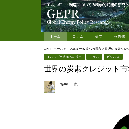
ホーム
コラム
論文
報告書
GEPR ホーム
>
エネルギー政策への提言
>
世界の炭素クレ
エネルギー政策への提言
コラム
ビジネス
世界の炭素クレジット市
藤枝 一也