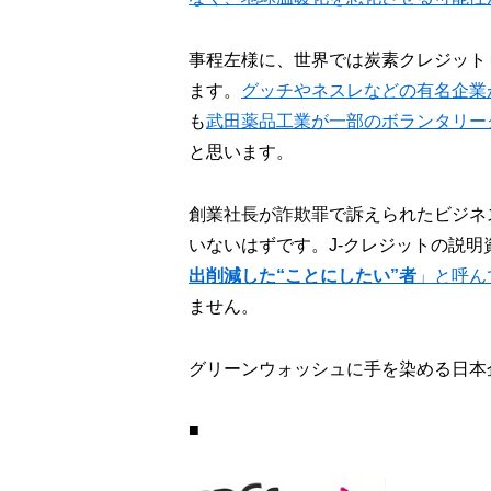
事程左様に、世界では炭素クレジット
ます。
グッチやネスレなどの有名企業
も
武田薬品工業が一部のボランタリー
と思います。
創業社長が詐欺罪で訴えられたビジネ
いないはずです。J-クレジットの説明
出削減した“ことにしたい”者
」と呼ん
ません。
グリーンウォッシュに手を染める日本
■