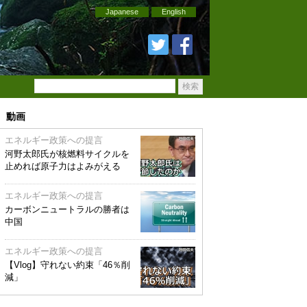
Japanese
English
動画
エネルギー政策への提言
河野太郎氏が核燃料サイクルを
止めれば原子力はよみがえる
エネルギー政策への提言
カーボンニュートラルの勝者は
中国
エネルギー政策への提言
【Vlog】守れない約束「46％削
減」