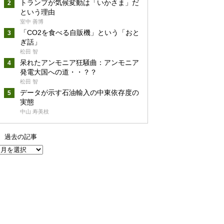
トランプが気候変動は「いかさま」だ
という理由
室中 善博
「CO2を食べる自販機」という「おと
ぎ話」
松田 智
呆れたアンモニア狂騒曲：アンモニア
発電大国への道・・？？
松田 智
データが示す石油輸入の中東依存度の
実態
中山 寿美枝
過去の記事