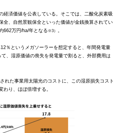
の経済価値を公表している。そこでは、二酸化炭素吸
保全、自然景観保全といった価値が金銭換算されてい
62万円/ha/年となる
。
※3）
用率12％というメガソーラーを想定すると、年間発電量
したがって、湿原価値の喪失を発電量で割ると、外部費用は
で示された事業用太陽光のコストに、この湿原損失コスト
変わり、ほぼ倍増する。