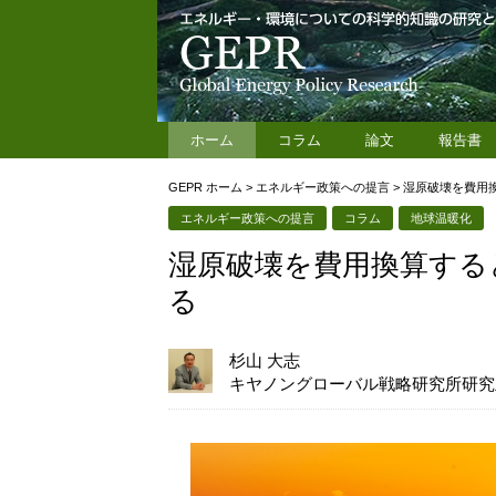
ホーム
コラム
論文
報告書
GEPR ホーム
>
エネルギー政策への提言
>
湿原破壊を費用
エネルギー政策への提言
コラム
地球温暖化
湿原破壊を費用換算する
る
杉山 大志
キヤノングローバル戦略研究所研究