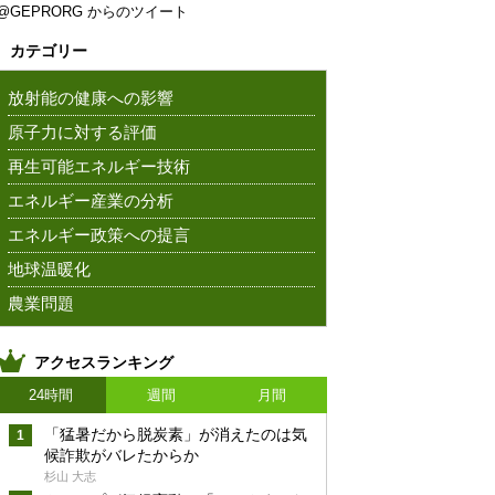
@GEPRORG からのツイート
カテゴリー
放射能の健康への影響
原子力に対する評価
再生可能エネルギー技術
エネルギー産業の分析
エネルギー政策への提言
地球温暖化
農業問題
アクセスランキング
24時間
週間
月間
「猛暑だから脱炭素」が消えたのは気
候詐欺がバレたからか
杉山 大志