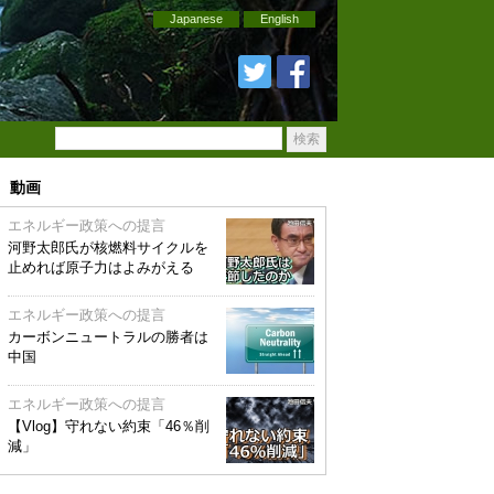
Japanese
English
動画
エネルギー政策への提言
河野太郎氏が核燃料サイクルを
止めれば原子力はよみがえる
エネルギー政策への提言
カーボンニュートラルの勝者は
中国
エネルギー政策への提言
【Vlog】守れない約束「46％削
減」