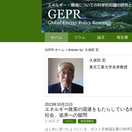
ホーム
コラム
論文
報告書
GEPR ホーム
> Articles by: 久保田 宏
久保田 宏
東京工業大学名誉教授
2013年10月21日
エネルギー政策の混迷をもたらしている
社会」追求への疑問
久保田 宏
コラム
地球温暖化
はじめに述べたようにいま、ポスト京都議定書の地球