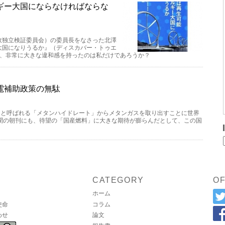
ギー大国にならなければならな
故独立検証委員会）の委員長をなさった北澤
大国になりうるか』（ディスカバー・トゥエ
て、非常に大きな違和感を持ったのは私だけであろうか？
電補助政策の無駄
」と呼ばれる「メタンハイドレート」からメタンガスを取り出すことに世界
聞の朝刊にも、待望の「国産燃料」に大きな期待が膨らんだとして、この国
。
CATEGORY
OF
ホーム
使命
コラム
わせ
論文