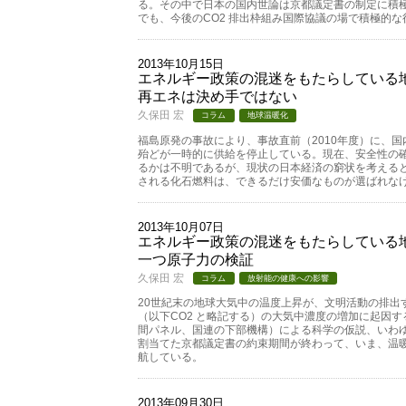
る。その中で日本の国内世論は京都議定書の制定に積
でも、今後のCO2 排出枠組み国際協議の場で積極的
2013年10月15日
エネルギー政策の混迷をもたらしている地
再エネは決め手ではない
久保田 宏
コラム
地球温暖化
福島原発の事故により、事故直前（2010年度）に、国
殆どが一時的に供給を停止している。現在、安全性の
るかは不明であるが、現状の日本経済の窮状を考える
される化石燃料は、できるだけ安価なものが選ばれな
2013年10月07日
エネルギー政策の混迷をもたらしている地
一つ原子力の検証
久保田 宏
コラム
放射能の健康への影響
20世紀末の地球大気中の温度上昇が、文明活動の排出
（以下CO2 と略記する）の大気中濃度の増加に起因す
間パネル、国連の下部機構）による科学の仮説、いわゆ
割当てた京都議定書の約束期間が終わって、いま、温
航している。
2013年09月30日