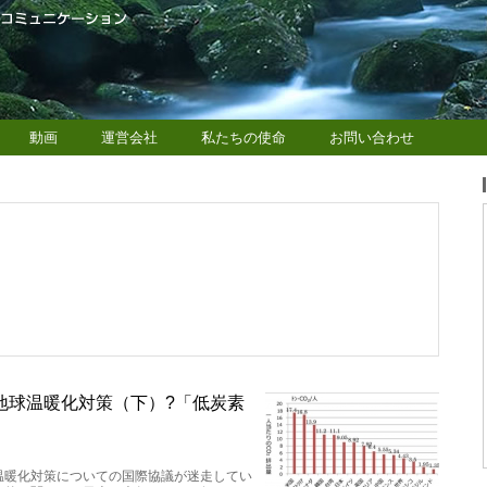
動画
運営会社
私たちの使命
お問い合わせ
地球温暖化対策（下）?「低炭素
温暖化対策についての国際協議が迷走してい