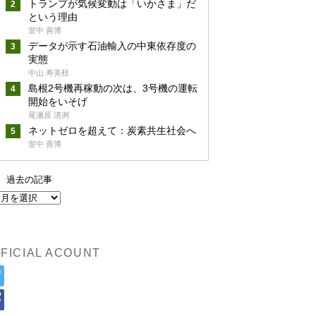
トランプが気候変動は「いかさま」だ
という理由
室中 善博
データが示す石油輸入の中東依存度の
実態
中山 寿美枝
島根2号機再稼動の次は、3号機の運転
開始をいそげ
尾瀬原 清冽
ネットゼロを超えて：炭素共生社会へ
室中 善博
過去の記事
FICIAL ACOUNT