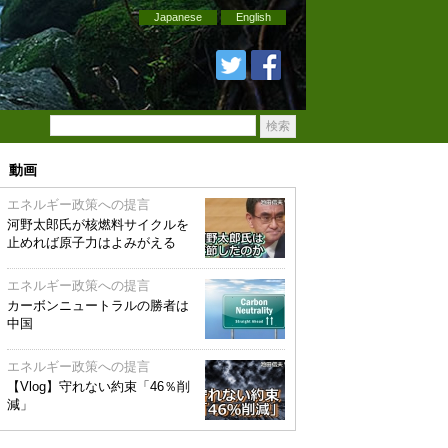
Japanese
English
動画
エネルギー政策への提言
河野太郎氏が核燃料サイクルを
止めれば原子力はよみがえる
エネルギー政策への提言
カーボンニュートラルの勝者は
中国
エネルギー政策への提言
【Vlog】守れない約束「46％削
減」