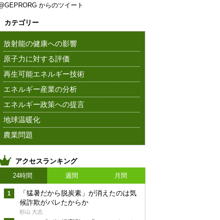
@GEPRORG からのツイート
カテゴリー
放射能の健康への影響
原子力に対する評価
再生可能エネルギー技術
エネルギー産業の分析
エネルギー政策への提言
地球温暖化
農業問題
アクセスランキング
24時間
週間
月間
「猛暑だから脱炭素」が消えたのは気
候詐欺がバレたからか
杉山 大志