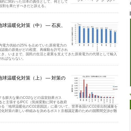
極的に関わった日本の責任として、何として
な役割を果たすべきだと訴える。
球温暖化対策（中） — 石炭、
内電力供給の25% を占めていた原発電力の
確認後の原発がどの程度、再稼動を許可され
とき、いままで、国民の生活と産業を支えてきた原発電力の代替として輸入
ければならない。
球温暖化対策（上） — 対策の
する膨大な量のCO2などの温室効果ガス
ると主張するIPCC（気候変動に関する政府
る「地球温暖化のCO2原因説」に基づいて、世界各国のCO2排出削減量を
暖化対策の新しい枠組みを決めるポスト京都議定書のための国際間交渉が難