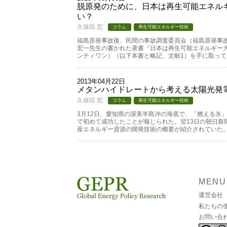
脱原発のために、日本は再生可能エネル
い？
久保田 宏
コラム
再生可能エネルギー技術
福島原発事故後、民間の事故調査委員会（福島原発事
宏一先生の書かれた著書『日本は再生可能エネルギー
ンティワン）（以下本書と略記、文献1）を手に取っ
2013年04月22日
メタンハイドレートから考える太陽光発
久保田 宏
コラム
再生可能エネルギー技術
3月12日、愛知県の渥美半島沖の海底で、「燃える氷
で初めて成功したことが報じられた。翌13日の朝日新
産エネルギー資源の開発技術の概要が紹介されていた
MENU
運営会社
私たちの
お問い合