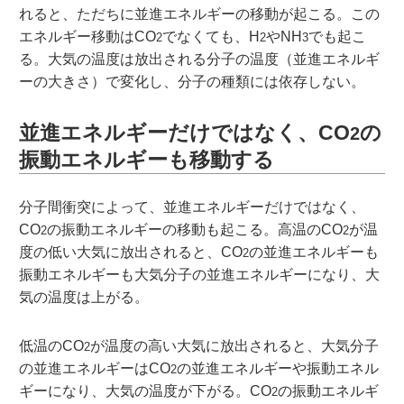
れると、ただちに並進エネルギーの移動が起こる。この
エネルギー移動はCO
でなくても、H
やNH
でも起こ
2
2
3
る。大気の温度は放出される分子の温度（並進エネルギ
ーの大きさ）で変化し、分子の種類には依存しない。
並進エネルギーだけではなく、
CO
の
2
振動エネルギーも移動する
分子間衝突によって、並進エネルギーだけではなく、
CO
の振動エネルギーの移動も起こる。高温のCO
が温
2
2
度の低い大気に放出されると、CO
の並進エネルギーも
2
振動エネルギーも大気分子の並進エネルギーになり、大
気の温度は上がる。
低温のCO
が温度の高い大気に放出されると、大気分子
2
の並進エネルギーはCO
の並進エネルギーや振動エネル
2
ギーになり、大気の温度が下がる。CO
の振動エネルギ
2