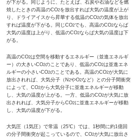
が下がる。同じように、たとえば、石炭や石油などを燃
焼したときの高温のCO
を放出すれば大気の温度が上が
2
り、ドライアイスから昇華する低温のCO
の気体を放出
2
すれば温度が下がる。同じCO
でも、高温のCO
ならば
2
2
大気の温度は上がり、低温のCO
ならば大気の温度は下
2
がる。
高温のCO
は空間を移動するエネルギー（並進エネルギ
2
ー）の大きいCO
のことであり、低温のCO
は並進エネ
2
2
ルギーの小さいCO
のことである。高温のCO
が大気に
2
2
放出されれば、大気分子（N
やO
など）との分子間衝突
2
2
によって、CO
から大気分子に並進エネルギーが移動
2
し、大気の温度が上がる。一方、低温のCO
が大気に放
2
出されれば、大気分子からCO
に並進エネルギーが移動
2
し、大気の温度が下がる。
大気圧（1気圧）で常温（25℃）では、1秒間に約1億回
の分子間衝突が起こっているので、CO
が大気に放出さ
2