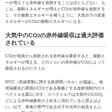
ーが増えても赤外線を放射することはほとんどない。も
しも、振動エネルギーが増えたCO
が赤外線を放射する
2
と、その振動エネルギーを補うように、大気分子の並進
エネルギーがCO
の振動エネルギーになる。
2
大気中の
CO
の赤外線吸収は過大評価
2
されている
CO
が地表から放射される赤外線を吸収すると、振動エ
2
ネルギーが増える。どのくらいの赤外線がCO
によって
2
吸収されるのだろうか。
IPCC（気候変動に関する政府間パネル）が議論し、地
球温暖化の原因がCO
である根拠とする放射強制力のス
2
ペクトルを図1に示す。スペクトルでは大気中のCO
な
2
どによる赤外線吸収が上向きに現れていると思えばよ
い。以下、筆者の専門である分子分光学の知見をもと