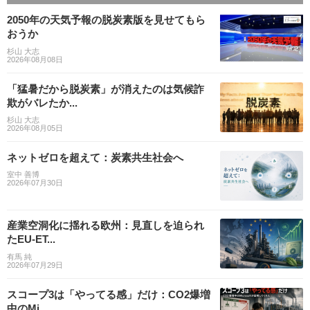
2050年の天気予報の脱炭素版を見せてもら
おうか
杉山 大志
2026年08月08日
「猛暑だから脱炭素」が消えたのは気候詐
欺がバレたか...
杉山 大志
2026年08月05日
ネットゼロを超えて：炭素共生社会へ
室中 善博
2026年07月30日
産業空洞化に揺れる欧州：見直しを迫られ
たEU-ET...
有馬 純
2026年07月29日
スコープ3は「やってる感」だけ：CO2爆増
中のMi...