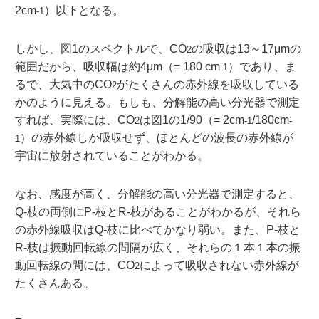
2cm
）以下となる。
-1
しかし、図1のスペクトルで、CO
の吸収は13～17μmの
2
範囲だから、吸収幅は約4μm（= 180 cm
）であり、ま
-1
るで、大気中のCO
がたくさんの赤外線を吸収している
2
かのように見える。もしも、分解能の高い分光器で測定
すれば、実際には、CO
は図1の1/90（= 2cm
/180cm
2
-1
-
）の赤外線しか吸収せず、ほとんどの波長の赤外線が
1
宇宙に放射されていることがわかる。
なお、感度が高く、分解能の高い分光器で測定すると、
Q-枝の両側にP-枝とR-枝があることがわかるが、それら
の赤外線吸収はQ-枝に比べてかなり弱い。また、P-枝と
R-枝は振動回転線の間隔が広く、それらの１本１本の振
動回転線の間には、CO
によって吸収されない赤外線が
2
たくさんある。