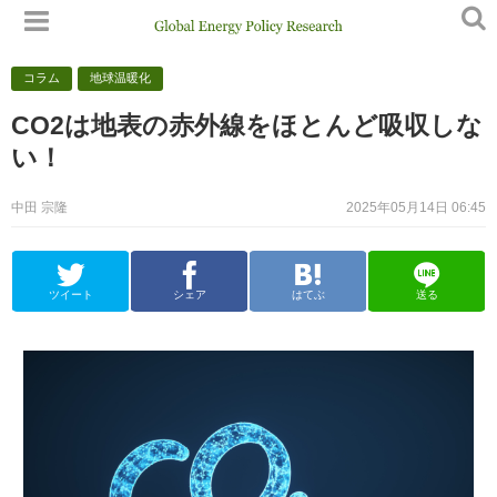
コラム
地球温暖化
CO2は地表の赤外線をほとんど吸収しな
い！
中田 宗隆
2025年05月14日 06:45
ツイート
シェア
はてぶ
送る