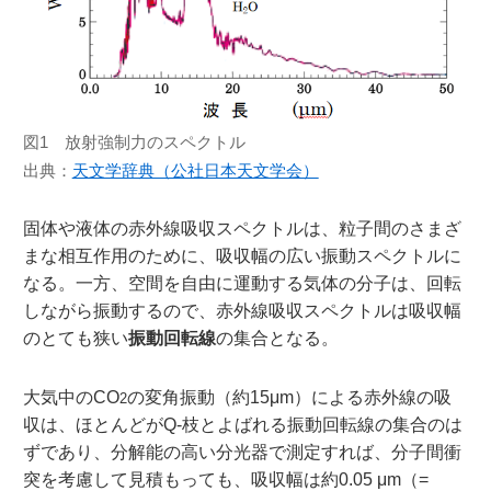
図1 放射強制力のスペクトル
出典：
天文学辞典（公社日本天文学会）
固体や液体の赤外線吸収スペクトルは、粒子間のさまざ
まな相互作用のために、吸収幅の広い振動スペクトルに
なる。一方、空間を自由に運動する気体の分子は、回転
しながら振動するので、赤外線吸収スペクトルは吸収幅
のとても狭い
振動回転線
の集合となる。
大気中のCO
の変角振動（約15μm）による赤外線の吸
2
収は、ほとんどがQ-枝とよばれる振動回転線の集合のは
ずであり、分解能の高い分光器で測定すれば、分子間衝
突を考慮して見積もっても、吸収幅は約0.05 μm（=