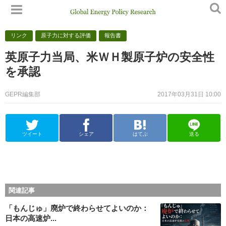
リンク
原子力に対する評価
報告書
英原子力当局、米ＷＨ製原子炉の安全性
を承認
GEPR編集部
2017年03月31日 10:00
ツイート
シェア
はてぶ
送る
関連記事
「もんじゅ」廃炉で終わらせてよいのか：
日本の高速炉...