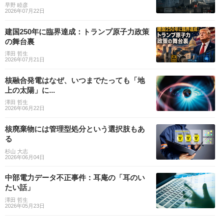
早野 睦彦
2026年07月22日
建国250年に臨界達成：トランプ原子力政策
の舞台裏
澤田 哲生
2026年07月21日
核融合発電はなぜ、いつまでたっても「地
上の太陽」に...
澤田 哲生
2026年06月22日
核廃棄物には管理型処分という選択肢もあ
る
杉山 大志
2026年06月04日
中部電力データ不正事件：耳庵の「耳のい
たい話」
澤田 哲生
2026年05月23日