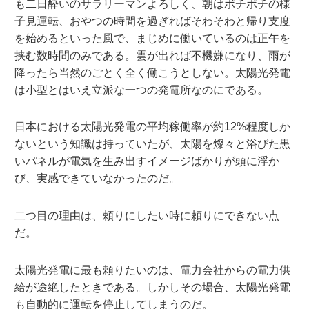
も二日酔いのサラリーマンよろしく、朝はボチボチの様
子見運転、おやつの時間を過ぎればそわそわと帰り支度
を始めるといった風で、まじめに働いているのは正午を
挟む数時間のみである。雲が出れば不機嫌になり、雨が
降ったら当然のごとく全く働こうとしない。太陽光発電
は小型とはいえ立派な一つの発電所なのにである。
日本における太陽光発電の平均稼働率が約12%程度しか
ないという知識は持っていたが、太陽を燦々と浴びた黒
いパネルが電気を生み出すイメージばかりが頭に浮か
び、実感できていなかったのだ。
二つ目の理由は、頼りにしたい時に頼りにできない点
だ。
太陽光発電に最も頼りたいのは、電力会社からの電力供
給が途絶したときである。しかしその場合、太陽光発電
も自動的に運転を停止してしまうのだ。