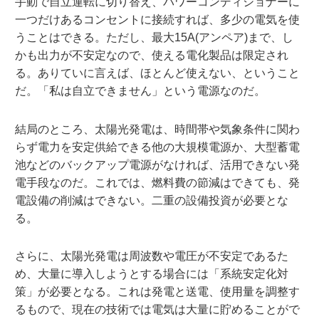
手動で自立運転に切り替え、パワーコンディショナーに
一つだけあるコンセントに接続すれば、多少の電気を使
うことはできる。ただし、最大15A(アンペア)まで、し
かも出力が不安定なので、使える電化製品は限定され
る。ありていに言えば、ほとんど使えない、ということ
だ。「私は自立できません」という電源なのだ。
結局のところ、太陽光発電は、時間帯や気象条件に関わ
らず電力を安定供給できる他の大規模電源か、大型蓄電
池などのバックアップ電源がなければ、活用できない発
電手段なのだ。これでは、燃料費の節減はできても、発
電設備の削減はできない。二重の設備投資が必要とな
る。
さらに、太陽光発電は周波数や電圧が不安定であるた
め、大量に導入しようとする場合には「系統安定化対
策」が必要となる。これは発電と送電、使用量を調整す
るもので、現在の技術では電気は大量に貯めることがで