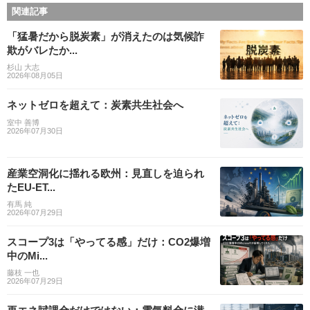
関連記事
「猛暑だから脱炭素」が消えたのは気候詐
欺がバレたか...
杉山 大志
2026年08月05日
ネットゼロを超えて：炭素共生社会へ
室中 善博
2026年07月30日
産業空洞化に揺れる欧州：見直しを迫られ
たEU-ET...
有馬 純
2026年07月29日
スコープ3は「やってる感」だけ：CO2爆増
中のMi...
藤枝 一也
2026年07月29日