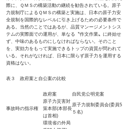
際に、ＱＭＳの構築活動の継続を勧告されている。原子
力規制庁によるＱＭＳの構築と実施は、日本の原子力安
全規制を国際的なレベルに引き上げるための必要条件で
ある。当然のことではあるが、品質マンージメントシス
テムの実際面での運用が、単なる〝作文作業〟に終始せ
ず、中味のあるものにしなければならない。そのこと
を、実効力をもって実施できるトップの資質が問われて
いる。それがなければ、日本に限らず原子力を運用する
資格はない。
表３ 政府案と自公案の比較
政府案
自民党公明党案
原子力災害対
原子力規制委員会(委員5
事故時の指示権
策本部(本部長
５名)
は首相)
環境省の外局