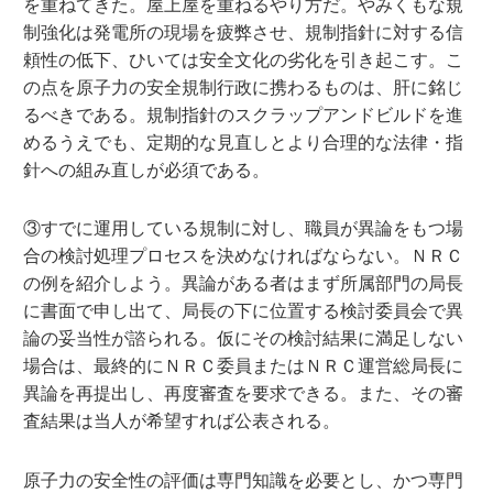
を重ねてきた。屋上屋を重ねるやり方だ。やみくもな規
制強化は発電所の現場を疲弊させ、規制指針に対する信
頼性の低下、ひいては安全文化の劣化を引き起こす。こ
の点を原子力の安全規制行政に携わるものは、肝に銘じ
るべきである。規制指針のスクラップアンドビルドを進
めるうえでも、定期的な見直しとより合理的な法律・指
針への組み直しが必須である。
③すでに運用している規制に対し、職員が異論をもつ場
合の検討処理プロセスを決めなければならない。ＮＲＣ
の例を紹介しよう。異論がある者はまず所属部門の局長
に書面で申し出て、局長の下に位置する検討委員会で異
論の妥当性が諮られる。仮にその検討結果に満足しない
場合は、最終的にＮＲＣ委員またはＮＲＣ運営総局長に
異論を再提出し、再度審査を要求できる。また、その審
査結果は当人が希望すれば公表される。
原子力の安全性の評価は専門知識を必要とし、かつ専門