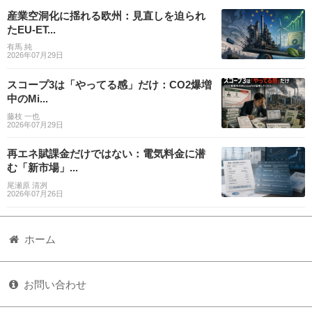
産業空洞化に揺れる欧州：見直しを迫られ
たEU-ET...
有馬 純
2026年07月29日
スコープ3は「やってる感」だけ：CO2爆増
中のMi...
藤枝 一也
2026年07月29日
再エネ賦課金だけではない：電気料金に潜
む「新市場」...
尾瀬原 清冽
2026年07月26日
ホーム
お問い合わせ