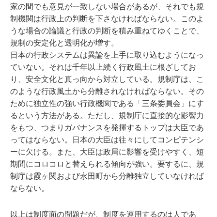
家の間でも意見が一致しない場合があるが、それでも規
制機関は行政上の判断を下さなければならない。このよ
うな場合の論議と行政の判断を積み重ねてゆくことで、
規制の安定化と透明化が増す。
日本の行政システムは異論を上手に取り込むようになっ
ていない。それは千年以上続く行政風土に根ざしてお
り、安全文化と真っ向から対立している。規制庁は、こ
のような行政風土から分離されなければならない。その
ために独立性の強い行政機関である「三条委員会」にす
るという方法がある。ただし、規制庁に直接的な影響力
をもつ、つまりガバナンスを発揮するトップは大臣であ
ってはならない。日本の大臣は往々にしてコンピテンシ
ーに欠ける。また、大臣は政局に影響を受けやすく、短
期間にコロコロと替えられる傾向が強い。要するに、規
制庁は霞ヶ関および永田町から分離独立していなければ
ならない。
以上は制度面の問題だが、制度を運用するのは人であ