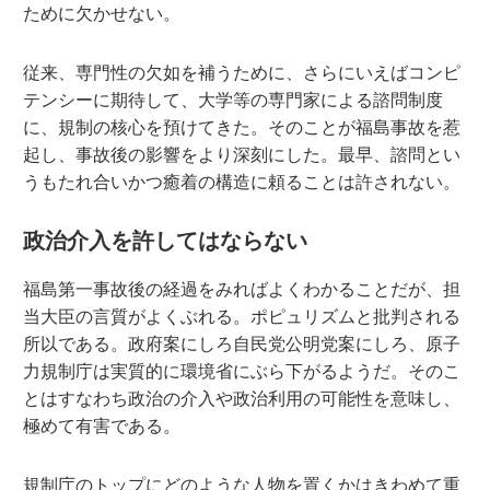
ために欠かせない。
従来、専門性の欠如を補うために、さらにいえばコンピ
テンシーに期待して、大学等の専門家による諮問制度
に、規制の核心を預けてきた。そのことが福島事故を惹
起し、事故後の影響をより深刻にした。最早、諮問とい
うもたれ合いかつ癒着の構造に頼ることは許されない。
政治介入を許してはならない
福島第一事故後の経過をみればよくわかることだが、担
当大臣の言質がよくぶれる。ポピュリズムと批判される
所以である。政府案にしろ自民党公明党案にしろ、原子
力規制庁は実質的に環境省にぶら下がるようだ。そのこ
とはすなわち政治の介入や政治利用の可能性を意味し、
極めて有害である。
規制庁のトップにどのような人物を置くかはきわめて重