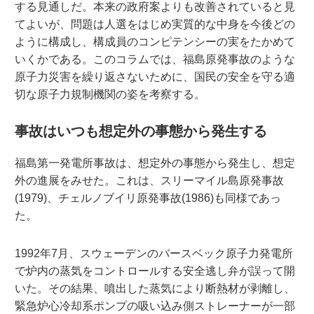
する見通しだ。本来の政府案よりも改善されていると見
てよいが、問題は人選をはじめ実質的な中身を今後どの
ように構成し、構成員のコンピテンシーの実をたかめて
いくかである。このコラムでは、福島原発事故のような
原子力災害を繰り返さないために、国民の安全を守る適
切な原子力規制機関の姿を考察する。
事故はいつも想定外の事態から発生する
福島第一発電所事故は、想定外の事態から発生し、想定
外の進展をみせた。これは、スリーマイル島原発事故
(1979)、チェルノブイリ原発事故(1986)も同様であっ
た。
1992年7月、スウェーデンのバースベック原子力発電所
で炉内の蒸気をコントロールする安全逃し弁が誤って開
いた。その結果、噴出した蒸気により断熱材が剥離し、
緊急炉心冷却系ポンプの吸い込み側ストレーナーが一部