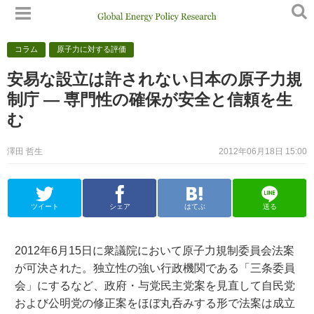
コラム
原子力に対する評価
安易な設立は許されない日本の原子力規
制庁 — 専門性の確保が安全と信頼を生
む
澤田 哲生
2012年06月18日 15:00
ツイート
シェア
はてぶ
送る
2012年6月15日に衆議院において原子力規制委員会法案
が可決された。独立性の強い行政機関である「三条委員
会」にするなど、政府・与党民主党案を見直して自民党
および公明党の修正案をほぼ丸呑みする形で法案は成立