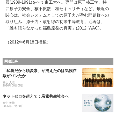
員(1989-1991)をへて東工大へ。専門は原子核工学、特
に原子力安全、核不拡散、核セキュリティなど。最近の
関心は、社会システムとしての原子力が孕む問題群への
取り組み、原子力・放射線の初等中等教育。近著は、
「誰も語らなかった福島原発の真実」(2012, WAC)。
（2012年6月18日掲載）
関連記事
「猛暑だから脱炭素」が消えたのは気候詐
欺がバレたか...
杉山 大志
2026年08月05日
ネットゼロを超えて：炭素共生社会へ
室中 善博
2026年07月30日