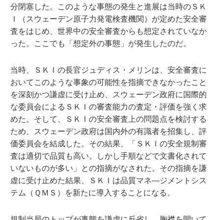
分閉塞した。このような事態の発生と進展は当時のＳＫ
Ｉ（スウェーデン原子力発電検査機関）が定めた安全審
査をはじめ、世界中の安全審査からも想定されていなか
った。ここでも「想定外の事態」が発生したのだ。
当時、ＳＫＩの長官ジュディス・メリンは、安全審査に
おいてこのような事象の可能性を指摘できなかったこと
を深刻かつ謙虚に受け止め、スウェーデン政府に国際的
な委員会によるＳＫＩの審査能力の査定・評価を強く求
めた。そして、ＳＫＩの安全審査上の問題点を検討する
ため、スウェーデン政府は国内外の有識者を招集し、評
価委員会を結成した。その結果、「ＳＫＩの安全規制審
査は適切で品質も高い。しかし手順などで文書化されて
いないものが多い」との指摘がなされた。その指摘を謙
虚に受け止めた結果、ＳＫＩは品質マネ―ジメントシス
テム（ＱＭＳ）を新たに導入することになる。
規制当局のトップが事態を謙虚に反省し、胸襟を開いて