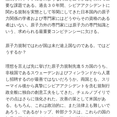
要な課題である。過去３０年間、シビアアクシデントに
関わる規制を実態として等閑にしてきた日本国内の原子
力関係の学者および専門家にはどうやらその資格のある
者はいない。原子力外の専門家には原子力の専門知識と
いう、求められる最重要コンピテンシーに欠ける。
原子力規制ではわが国は未だ途上国なのである。ではど
うするか？
理想を言えば先に挙げた原子力規制先進５カ国のうち、
非核国であるスウェーデンおよびフィンランドから人選
し招聘するのが最善ではないだろうか。両国とも、スリ
ーマイル後から真摯にシビアアクシデントを含む規制行
政全般に独自の創意工夫をしてきた。チェルノブイリで
その点はさらに強化された。次善の策として米国があ
る。もちろん、これは政治的に、また法律上も難しいで
あろう。であるがトップ、幹部クラスは、これらの国の