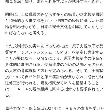
知見を深く知り、またそれを学ぶ人が就任するべきだ。
同時に、上級職員のみならず多くの職員が欧米規制機関
と積極的な人事交流を行い、他国での経験に基づいた異
論を戦わせながら、日本の安全文化を創成していかなけ
ればならないと考える。
また規制行政の実をあげるためには、原子力規制庁が品
質マネージメントシステム（ＱＭＳ）を制定し実施する
ことが要になる。ＱＭＳにより、原子力規制庁の使命が
具体的に展開される。使命達成のための活動とそのため
の人材の育成確保の方針が定められる。そして、実施状
況について自己評価と第三者評価が要求され、必要な軌
道修正が行われる。規制機関がＱＭＳを構築すること
は、ＩＡＥＡの規制組織に関する指針でも要求されてい
る。
原子力安全・保安院は2007年にＩＡＥＡの審査を受けた