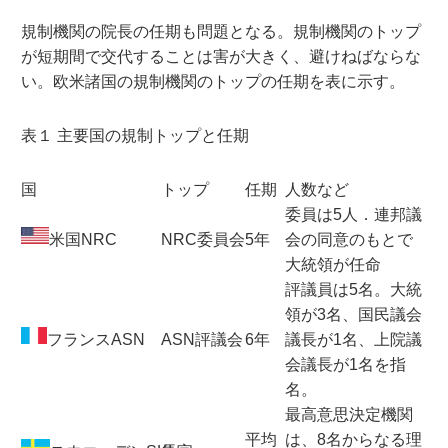
規制機関の院長の任期も問題となる。規制機関のトップ
が短期間で交代することは害が大きく、避けねばならな
い。欧米諸国の規制機関のトップの任期を表に示す。
表１ 主要国の規制トップと任期
国
トップ
任期
人数など
委員は5人．連邦議
米国NRC
NRC委員会
5年
会の同意のもとで
大統領が任命
評議員は5名。大統
領が3名、国民議会
フランスASN
ASN評議会
6年
議長が1名、上院議
会議長が1名を指
名。
最高意思決定機関
平均
は、8名からなる理