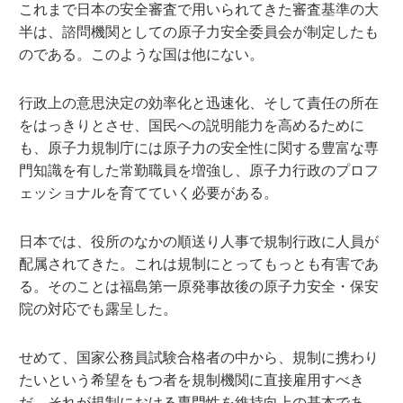
これまで日本の安全審査で用いられてきた審査基準の大
半は、諮問機関としての原子力安全委員会が制定したも
のである。このような国は他にない。
行政上の意思決定の効率化と迅速化、そして責任の所在
をはっきりとさせ、国民への説明能力を高めるために
も、原子力規制庁には原子力の安全性に関する豊富な専
門知識を有した常勤職員を増強し、原子力行政のプロフ
ェッショナルを育てていく必要がある。
日本では、役所のなかの順送り人事で規制行政に人員が
配属されてきた。これは規制にとってもっとも有害であ
る。そのことは福島第一原発事故後の原子力安全・保安
院の対応でも露呈した。
せめて、国家公務員試験合格者の中から、規制に携わり
たいという希望をもつ者を規制機関に直接雇用すべき
だ。それが規制における専門性を維持向上の基本であ