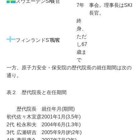
スウエーデンSKI
長官
7年
事会。理事長はSKI
長官。
終
身、
ただ
フィンランドSTUK
長官
し67
歳ま
で
一方、原子力安全・保安院の歴代院長の就任期間は次の
通り。
表２ 歴代院長と在任期間
歴代院長
就任年月(期間)
初代
佐々木宜彦
2001年1月(3.5年)
2代
松永和夫
2004年6月(1.3年)
3代
広瀬研吉
2005年9月(約2年)