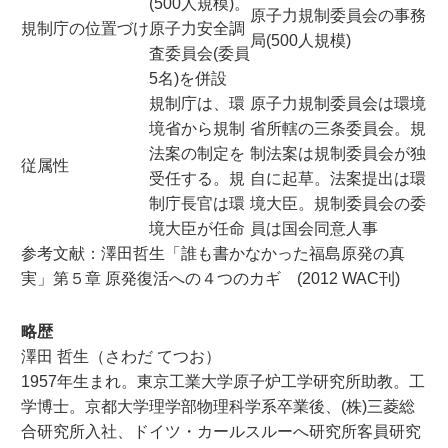
(500人規模)。
原子力規制委員会の事務
規制庁の位置づけ
原子力安全調
局(500人規模)
査委員会(委員
5名)を併設
規制庁は、環
原子力規制委員会は環境
境省から規制
省所轄の三条委員会。規
法案の制定を
制法案は規制委員会が独
従属性
受任する。規
自に起草。法案提出は環
制庁長官は環
境大臣。規制委員会の委
境大臣が任命
員は国会同意人事
参考文献：澤田哲生「誰も書かなかった福島原発の真
実」第５章 原発復活への４つのカギ (2012 WAC刊)
略歴
澤田 哲生（さわだ てつお）
1957年生まれ。東京工業大学原子炉工学研究所助教。工
学博士。京都大学理学部物理科学系卒業後、(株)三菱総
合研究所入社、ドイツ・カールスルーへ研究所客員研究