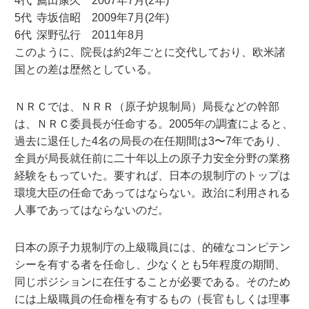
4代
薦田康久
2007年7月(2年)
5代
寺坂信昭
2009年7月(2年)
6代
深野弘行
2011年8月
このように、院長は約2年ごとに交代しており、欧米諸
国との差は歴然としている。
ＮＲＣでは、ＮＲＲ（原子炉規制局）局長などの幹部
は、ＮＲＣ委員長が任命する。2005年の調査によると、
過去に退任した4名の局長の在任期間は3〜7年であり、
全員が局長就任前に二十年以上の原子力安全分野の業務
経験をもっていた。要すれば、日本の規制庁のトップは
環境大臣の任命であってはならない。政治に利用される
人事であってはならないのだ。
日本の原子力規制庁の上級職員には、的確なコンピテン
シーを有する者を任命し、少なくとも5年程度の期間、
同じポジションに在任することが必要である。そのため
には上級職員の任命権を有するもの（長官もしくは理事