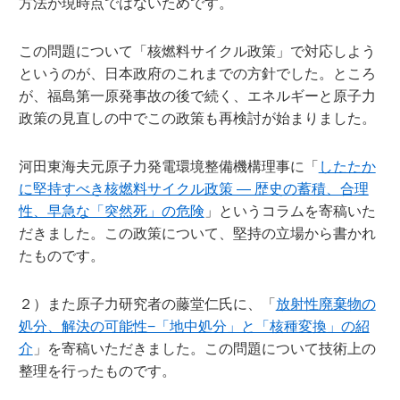
方法が現時点ではないためです。
この問題について「核燃料サイクル政策」で対応しよう
というのが、日本政府のこれまでの方針でした。ところ
が、福島第一原発事故の後で続く、エネルギーと原子力
政策の見直しの中でこの政策も再検討が始まりました。
河田東海夫元原子力発電環境整備機構理事に「
したたか
に堅持すべき核燃料サイクル政策 — 歴史の蓄積、合理
性、早急な「突然死」の危険
」というコラムを寄稿いた
だきました。この政策について、堅持の立場から書かれ
たものです。
２）また原子力研究者の藤堂仁氏に、「
放射性廃棄物の
処分、解決の可能性−「地中処分」と「核種変換」の紹
介
」を寄稿いただきました。この問題について技術上の
整理を行ったものです。