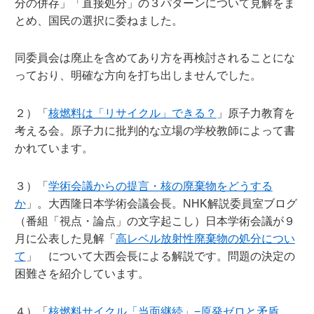
分の併存」「直接処分」の３パターンについて見解をま
とめ、国民の選択に委ねました。
同委員会は廃止を含めてあり方を再検討されることにな
っており、明確な方向を打ち出しませんでした。
２）「
核燃料は「リサイクル」できる？
」原子力教育を
考える会。原子力に批判的な立場の学校教師によって書
かれています。
３）「
学術会議からの提言・核の廃棄物をどうする
か
」。大西隆日本学術会議会長。NHK解説委員室ブログ
（番組「視点・論点」の文字起こし）日本学術会議が９
月に公表した見解「
高レベル放射性廃棄物の処分につい
て
」 について大西会長による解説です。問題の決定の
困難さを紹介しています。
４）「
核燃料サイクル「当面継続」−原発ゼロと矛盾