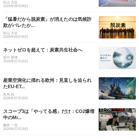
杉山 大志
2026年08月08日
「猛暑だから脱炭素」が消えたのは気候詐
欺がバレたか...
杉山 大志
2026年08月05日
ネットゼロを超えて：炭素共生社会へ
室中 善博
2026年07月30日
産業空洞化に揺れる欧州：見直しを迫られ
たEU-ET...
有馬 純
2026年07月29日
スコープ3は「やってる感」だけ：CO2爆増
中のMi...
藤枝 一也
2026年07月29日