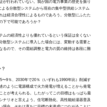
証が行われていない。我が国の電力事業の歴史を振り
電による分散型システムから現在の集中型供給システム
れは経済合理性によるものであろう。分散型にふたた
の下で可能であろうか？
テムの経済性よりも優れているという保証は全くない
分散型システムに導入した場合には、変動する需要と
なるので、その需給調整と電力の質の維持は各段に難
か？
〜9％、2030年で20％（いずれも1990年比）削減す
述のように電源構成で火力発電が増えることから発電
ることが考えられる。したがってこの目標はもっぱら最
シナリオと言えよう。住宅断熱化、高性能給湯器普及
い場合、それは直ちに目標の未達成につながることに