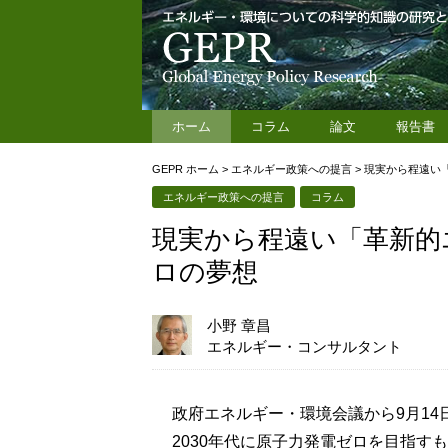
ホーム
コラム
論文
報告書
GEPR ホーム
>
エネルギー政策への提言
>
現実から程遠い「
エネルギー政策への提言
コラム
現実から程遠い「革新的
ロの夢想
小野 章昌
エネルギー・コンサルタント
政府エネルギー・環境会議から9月14
2030年代に原子力発電ゼロを目指