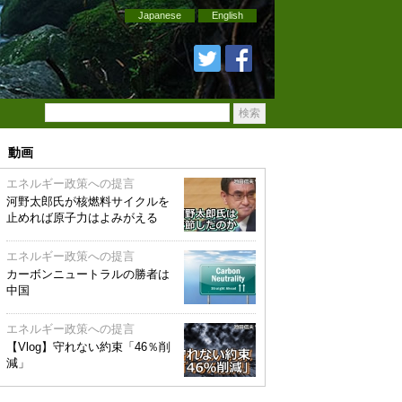
Japanese
English
動画
エネルギー政策への提言
河野太郎氏が核燃料サイクルを
止めれば原子力はよみがえる
エネルギー政策への提言
カーボンニュートラルの勝者は
中国
エネルギー政策への提言
【Vlog】守れない約束「46％削
減」