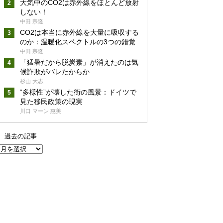
大気中のCO2は赤外線をほとんど放射
しない！
中田 宗隆
CO2は本当に赤外線を大量に吸収する
のか：温暖化スペクトルの3つの錯覚
中田 宗隆
「猛暑だから脱炭素」が消えたのは気
候詐欺がバレたからか
杉山 大志
“多様性”が壊した街の風景：ドイツで
見た移民政策の現実
川口 マーン 惠美
過去の記事