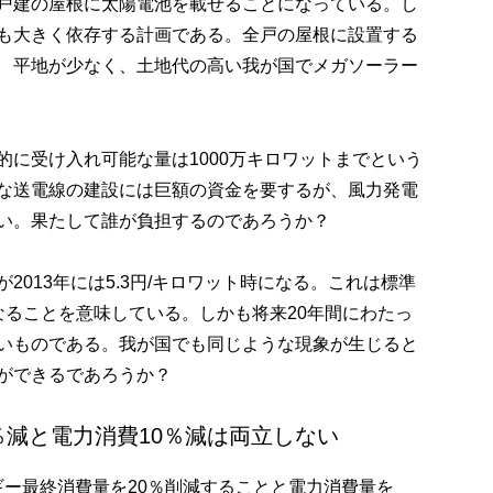
戸建の屋根に太陽電池を載せることになっている。し
も大きく依存する計画である。全戸の屋根に設置する
 平地が少なく、土地代の高い我が国でメガソーラー
うか？
的に受け入れ可能な量は1000万キロワットまでという
な送電線の建設には巨額の資金を要するが、風力発電
い。果たして誰が負担するのであろうか？
2013年には5.3円/キロワット時になる。これは標準
なることを意味している。しかも将来20年間にわたっ
いものである。我が国でも同じような現象が生じると
ができるであろうか？
％減と電力消費10％減は両立しない
ルギー最終消費量を20％削減することと電力消費量を