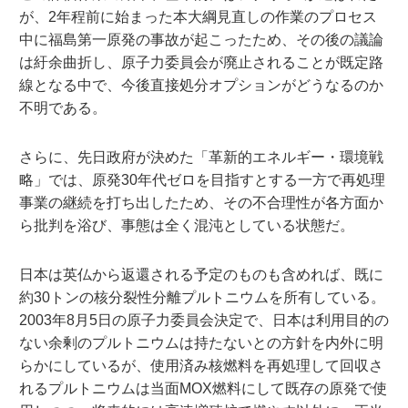
が、2年程前に始まった本大綱見直しの作業のプロセス
中に福島第一原発の事故が起こったため、その後の議論
は紆余曲折し、原子力委員会が廃止されることが既定路
線となる中で、今後直接処分オプションがどうなるのか
不明である。
さらに、先日政府が決めた「革新的エネルギー・環境戦
略」では、原発30年代ゼロを目指すとする一方で再処理
事業の継続を打ち出したため、その不合理性が各方面か
ら批判を浴び、事態は全く混沌としている状態だ。
日本は英仏から返還される予定のものも含めれば、既に
約30トンの核分裂性分離プルトニウムを所有している。
2003年8月5日の原子力委員会決定で、日本は利用目的の
ない余剰のプルトニウムは持たないとの方針を内外に明
らかにしているが、使用済み核燃料を再処理して回収さ
れるプルトニウムは当面MOX燃料にして既存の原発で使