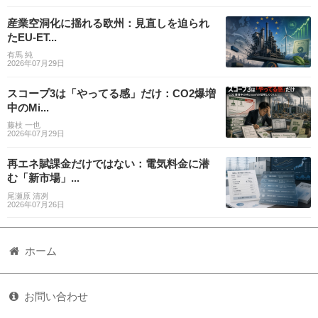
産業空洞化に揺れる欧州：見直しを迫られ
たEU-ET...
有馬 純
2026年07月29日
スコープ3は「やってる感」だけ：CO2爆増
中のMi...
藤枝 一也
2026年07月29日
再エネ賦課金だけではない：電気料金に潜
む「新市場」...
尾瀬原 清冽
2026年07月26日
ホーム
お問い合わせ