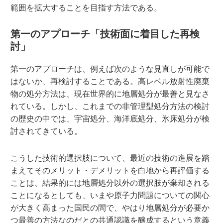
範囲を拡大することを目指す方法である。
第一のアプローチ「技術面に着目した再検
討」
第一のアプローチは、例えば次のような見直しが可能で
はないか、再検討することである。高レベル放射性廃棄
物の処分方法は、現在世界的に地層処分が最善と見なさ
れている。しかし、これまでの非管理型処分方法の検討
の歴史の中では、宇宙処分、海洋底処分、氷床処分が検
討されてきている。
こうした技術的選択肢について、最近の技術の進展を踏
まえてそのメリット・デメリットを白地から再評価する
ことは、結果的には地層処分以外の選択肢が棄却される
ことになるとしても、いまや原子力問題についての関心
が大きく高まった国民の間で、やはり地層処分が必要か
つ最善の方法なのだとの共通認識を醸成するという意義