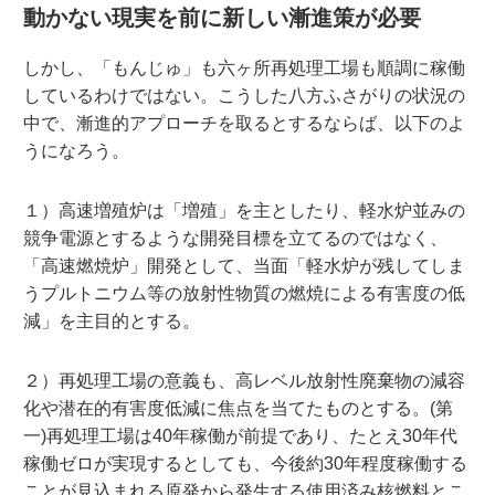
動かない現実を前に新しい漸進策が必要
しかし、「もんじゅ」も六ヶ所再処理工場も順調に稼働
しているわけではない。こうした八方ふさがりの状況の
中で、漸進的アプローチを取るとするならば、以下のよ
うになろう。
１）高速増殖炉は「増殖」を主としたり、軽水炉並みの
競争電源とするような開発目標を立てるのではなく、
「高速燃焼炉」開発として、当面「軽水炉が残してしま
うプルトニウム等の放射性物質の燃焼による有害度の低
減」を主目的とする。
２）再処理工場の意義も、高レベル放射性廃棄物の減容
化や潜在的有害度低減に焦点を当てたものとする。(第
一)再処理工場は40年稼働が前提であり、たとえ30年代
稼働ゼロが実現するとしても、今後約30年程度稼働する
ことが見込まれる原発から発生する使用済み核燃料とこ