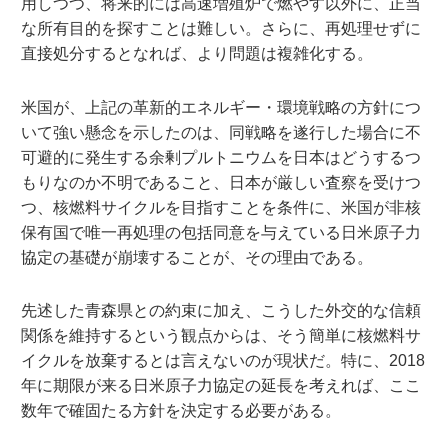
用しつつ、将来的には高速増殖炉で燃やす以外に、正当
な所有目的を探すことは難しい。さらに、再処理せずに
直接処分するとなれば、より問題は複雑化する。
米国が、上記の革新的エネルギー・環境戦略の方針につ
いて強い懸念を示したのは、同戦略を遂行した場合に不
可避的に発生する余剰プルトニウムを日本はどうするつ
もりなのか不明であること、日本が厳しい査察を受けつ
つ、核燃料サイクルを目指すことを条件に、米国が非核
保有国で唯一再処理の包括同意を与えている日米原子力
協定の基礎が崩壊することが、その理由である。
先述した青森県との約束に加え、こうした外交的な信頼
関係を維持するという観点からは、そう簡単に核燃料サ
イクルを放棄するとは言えないのが現状だ。特に、2018
年に期限が来る日米原子力協定の延長を考えれば、ここ
数年で確固たる方針を決定する必要がある。