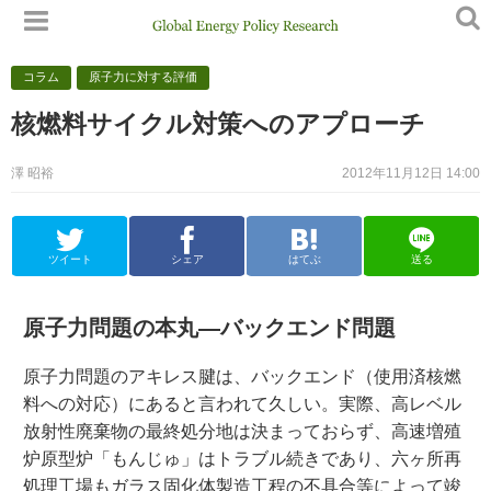
コラム
原子力に対する評価
核燃料サイクル対策へのアプローチ
澤 昭裕
2012年11月12日 14:00
ツイート
シェア
はてぶ
送る
原子力問題の本丸—バックエンド問題
原子力問題のアキレス腱は、バックエンド（使用済核燃
料への対応）にあると言われて久しい。実際、高レベル
放射性廃棄物の最終処分地は決まっておらず、高速増殖
炉原型炉「もんじゅ」はトラブル続きであり、六ヶ所再
処理工場もガラス固化体製造工程の不具合等によって竣