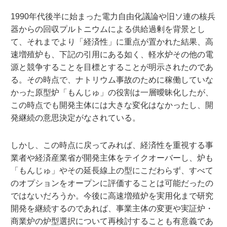
1990年代後半に始まった電力自由化議論や旧ソ連の核兵
器からの回収プルトニウムによる供給過剰を背景とし
て、それまでより「経済性」に重点が置かれた結果、高
速増殖炉も、下記の引用にある如く、軽水炉その他の電
源と競争することを目標とすることが明示されたのであ
る。その時点で、ナトリウム事故のために稼働していな
かった原型炉「もんじゅ」の役割は一層曖昧化したが、
この時点でも開発主体には大きな変化はなかったし、開
発継続の意思決定がなされている。
しかし、この時点に戻ってみれば、経済性を重視する事
業者や経済産業省が開発主体をテイクオーバーし、炉も
「もんじゅ」やその延長線上の型にこだわらず、すべて
のオプションをオープンに評価することは可能だったの
ではないだろうか。今後に高速増殖炉を実用化まで研究
開発を継続するのであれば、事業主体の変更や実証炉・
商業炉の炉型選択について再検討することも有意義であ