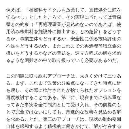
例えば、「核燃料サイクルを放棄して、直接処分に舵を
切るべし」としたところで、その実現に当たっては青森
県との約束（「再処理事業が見込めないのであれば、使
用済み核燃料を施設外に搬出する」との趣旨）をどうす
るか、事業主体をどうするか、安全性に係る技術評価の
不足をどうするのか、またこれまでの再処理等積立金の
扱いをどうするかなどの問題を、連立方程式の解を求め
るような困難さの中で取り扱っていく必要があるのだ。
この問題に取り組むアプローチは、大きく分けて三つあ
る。まず、これまで政策の分岐点になってきた時点に針
を戻し、その際に検討されたが捨てられたオプションを
再度検討することである。第二に、現在までに積み重な
ってきた事実を全て制約として受け入れ、その前提のも
とで完全ではないにしても、漸進的な改善を見込める解
を求めることだ。第三のアプローチは、現状の制約要因
自体を緩和するよう積極的に働きかけて、解が存在する