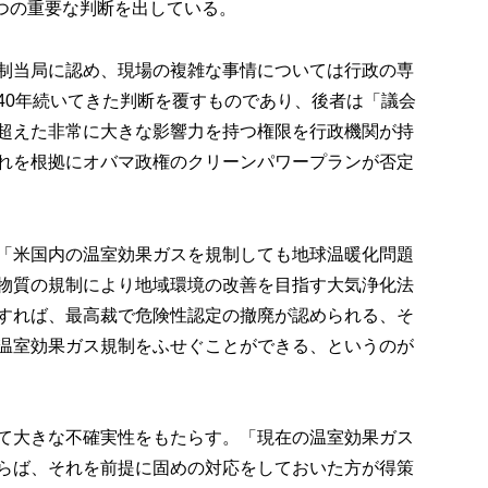
e）という2つの重要な判断を出している。
制当局に認め、現場の複雑な事情については行政の専
40年続いてきた判断を覆すものであり、後者は「議会
超えた非常に大きな影響力を持つ権限を行政機関が持
れを根拠にオバマ政権のクリーンパワープランが否定
「米国内の温室効果ガスを規制しても地球温暖化問題
物質の規制により地域環境の改善を目指す大気浄化法
すれば、最高裁で危険性認定の撤廃が認められる、そ
温室効果ガス規制をふせぐことができる、というのが
て大きな不確実性をもたらす。「現在の温室効果ガス
らば、それを前提に固めの対応をしておいた方が得策