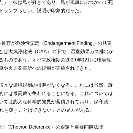
た」「彼は鳥が好きであり、鳥が風車にぶつかって死
トランプらしい」説明が印象的だった。
危険性認定（Endangerment Finding）の見直
とは大気浄化法（CAA）の下で、温室効果ガス排出が
ものであり、オバマ政権期の2009 年12月に環境保
動車や火力発電所への規制が実施されてきた。
様々な環境規制の根拠がなくなる。これには当然、訴
的には最高裁で争われることになる。これについては
いては膨大な科学的知見が蓄積されており、保守派
これを覆すことはできない」との見方がある。
Chevron Deference）の否定と重要問題法理