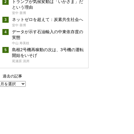
トランプが気候変動は「いかさま」だ
という理由
室中 善博
ネットゼロを超えて：炭素共生社会へ
室中 善博
データが示す石油輸入の中東依存度の
実態
中山 寿美枝
島根2号機再稼動の次は、3号機の運転
開始をいそげ
尾瀬原 清冽
過去の記事