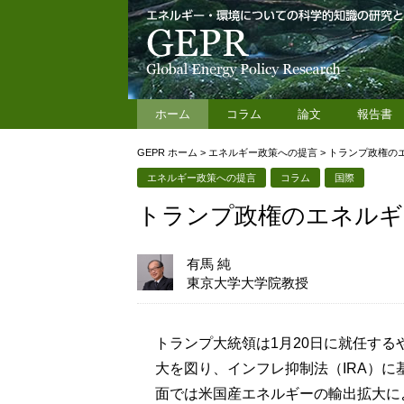
ホーム
コラム
論文
報告書
GEPR ホーム
>
エネルギー政策への提言
>
トランプ政権の
エネルギー政策への提言
コラム
国際
トランプ政権のエネルギ
有馬 純
東京大学大学院教授
トランプ大統領は1月20日に就任す
大を図り、インフレ抑制法（IRA）
面では米国産エネルギーの輸出拡大に