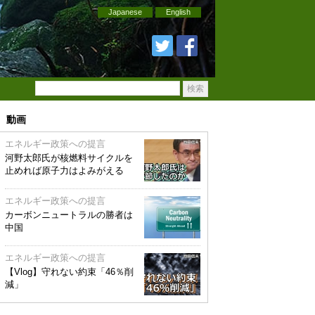
Japanese
English
動画
エネルギー政策への提言
河野太郎氏が核燃料サイクルを
止めれば原子力はよみがえる
エネルギー政策への提言
カーボンニュートラルの勝者は
中国
エネルギー政策への提言
【Vlog】守れない約束「46％削
減」