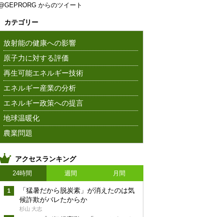
@GEPRORG からのツイート
カテゴリー
放射能の健康への影響
原子力に対する評価
再生可能エネルギー技術
エネルギー産業の分析
エネルギー政策への提言
地球温暖化
農業問題
アクセスランキング
24時間
週間
月間
「猛暑だから脱炭素」が消えたのは気
候詐欺がバレたからか
杉山 大志