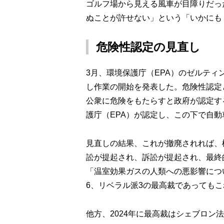
ゴルフ場から見える風車が目障りだっ
ぬことが許せない」という「いかにも
危険性認定の見直し
3月、環境保護庁（EPA）のゼルティン長官が
し作業の開始を発表した。危険性認定
公衆に危険をもたらすと政府が認定する
護庁（EPA）が認定し、この下で自
見直しの結果、これが撤廃されれば、
訟が提起され、訴訟が提起され、最終
「温室効果ガスの人類への悪影響につ
6、リベラル派3の最高裁であっても
他方、2024年に最高裁はシェブロン法理（