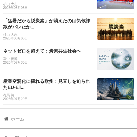
杉山 大志
2026年08月08日
「猛暑だから脱炭素」が消えたのは気候詐
欺がバレたか...
杉山 大志
2026年08月05日
ネットゼロを超えて：炭素共生社会へ
室中 善博
2026年07月30日
産業空洞化に揺れる欧州：見直しを迫られ
たEU-ET...
有馬 純
2026年07月29日
ホーム