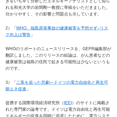
きをいち早く分析したエネルギーアナリストとして知ら
れる和光大学の岩間剛一教授に寄稿をいただきました。
分かりやすく、その影響と問題点も示しています。
2）「
WHO、福島原発事故の健康被害を予想せず–リス
ク向上は警告
」
WHOのリポートのニュースリリースを、GEPR編集部が
翻訳しました。このリリースの結論は、がん患者などの
健康被害は福島の住民で起きる可能性は少ないというも
のです。
3）「
二兎を追った悲劇—ドイツの電力自由化と再生可
能エネ促進
」
提携する国際環境経済研究所（
IEEI
）のサイトに掲載さ
れた専門家の論考です。ドイツは電力自由化と再生可能
エネルギーの促進を同時に追求したために、電力システ