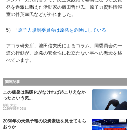
発を過激に唱えた活動家の飯田哲也氏、原子力資料情報
室の伴英幸氏などが外れました。
5）「
原子力規制委員会は原発を危険にしている
」
アゴラ研究所、池田信夫氏によるコラム。同委員会の一
連の行動が、原発の安全性に役立たない事への懸念を述
べています。
関連記事
この猛暑は温暖化がなければ起こりえなか
ったという気...
杉山 大志
2026年08月09日
2050年の天気予報の脱炭素版を見せてもら
おうか