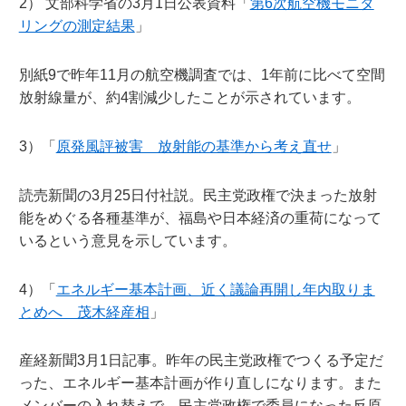
2） 文部科学省の3月1日公表資料「
第6次航空機モニタ
リングの測定結果
」
別紙9で昨年11月の航空機調査では、1年前に比べて空間
放射線量が、約4割減少したことが示されています。
3）「
原発風評被害 放射能の基準から考え直せ
」
読売新聞の3月25日付社説。民主党政権で決まった放射
能をめぐる各種基準が、福島や日本経済の重荷になって
いるという意見を示しています。
4）「
エネルギー基本計画、近く議論再開し年内取りま
とめへ 茂木経産相
」
産経新聞3月1日記事。昨年の民主党政権でつくる予定だ
った、エネルギー基本計画が作り直しになります。また
メンバーの入れ替えで、民主党政権で委員になった反原