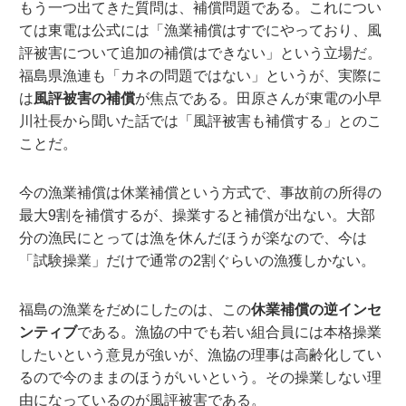
もう一つ出てきた質問は、補償問題である。これについ
ては東電は公式には「漁業補償はすでにやっており、風
評被害について追加の補償はできない」という立場だ。
福島県漁連も「カネの問題ではない」というが、実際に
は
風評被害の補償
が焦点である。田原さんが東電の小早
川社長から聞いた話では「風評被害も補償する」とのこ
ことだ。
今の漁業補償は休業補償という方式で、事故前の所得の
最大9割を補償するが、操業すると補償が出ない。大部
分の漁民にとっては漁を休んだほうが楽なので、今は
「試験操業」だけで通常の2割ぐらいの漁獲しかない。
福島の漁業をだめにしたのは、この
休業補償の逆インセ
ンティブ
である。漁協の中でも若い組合員には本格操業
したいという意見が強いが、漁協の理事は高齢化してい
るので今のままのほうがいいという。その操業しない理
由になっているのが風評被害である。