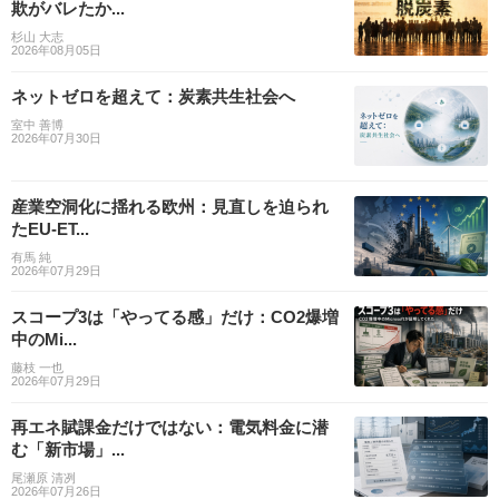
欺がバレたか...
杉山 大志
2026年08月05日
ネットゼロを超えて：炭素共生社会へ
室中 善博
2026年07月30日
産業空洞化に揺れる欧州：見直しを迫られ
たEU-ET...
有馬 純
2026年07月29日
スコープ3は「やってる感」だけ：CO2爆増
中のMi...
藤枝 一也
2026年07月29日
再エネ賦課金だけではない：電気料金に潜
む「新市場」...
尾瀬原 清冽
2026年07月26日