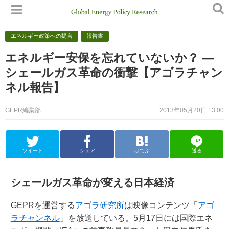
エネルギー政策への提言
報告書
エネルギー安保を忘れていないか？ —
シェールガス革命の衝撃【アゴラチャン
ネル報告】
GEPR編集部
2013年05月20日 13:00
ツイート
シェア
はてぶ
送る
シェールガス革命が変える日本経済
GEPRを運営する
アゴラ研究所
は映像コンテンツ「
アゴ
ラチャンネル
」を放送している。5月17日には国際エネ