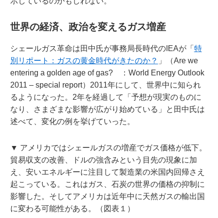
示しているのかもしれない。
世界の経済、政治を変えるガス増産
シェールガス革命は田中氏が事務局長時代のIEAが「
特
別リポート：ガスの黄金時代がきたのか？
」（Are we
entering a golden age of gas? ：World Energy Outlook
2011 – special report）2011年にして、世界中に知られ
るようになった。2年を経過して「予想が現実のものに
なり、さまざまな影響が広がり始めている」と田中氏は
述べて、変化の例を挙げていった。
▼ アメリカではシェールガスの増産でガス価格が低下。
貿易収支の改善、ドルの強含みという目先の現象に加
え、安いエネルギーに注目して製造業の米国内回帰さえ
起こっている。これはガス、石炭の世界の価格の抑制に
影響した。そしてアメリカは近年中に天然ガスの輸出国
に変わる可能性がある。（図表１）