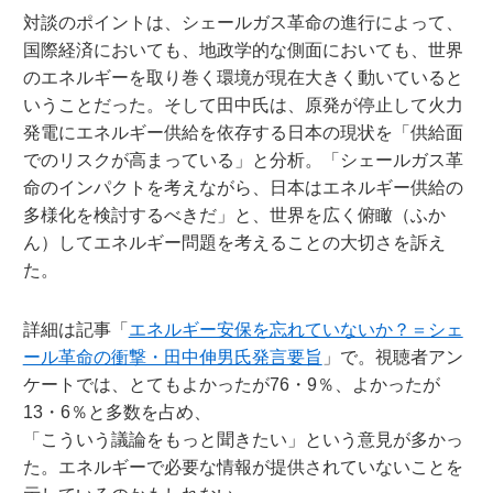
対談のポイントは、シェールガス革命の進行によって、
国際経済においても、地政学的な側面においても、世界
のエネルギーを取り巻く環境が現在大きく動いていると
いうことだった。そして田中氏は、原発が停止して火力
発電にエネルギー供給を依存する日本の現状を「供給面
でのリスクが高まっている」と分析。「シェールガス革
命のインパクトを考えながら、日本はエネルギー供給の
多様化を検討するべきだ」と、世界を広く俯瞰（ふか
ん）してエネルギー問題を考えることの大切さを訴え
た。
詳細は記事「
エネルギー安保を忘れていないか？＝シェ
ール革命の衝撃・田中伸男氏発言要旨
」で。視聴者アン
ケートでは、とてもよかったが76・9％、よかったが
13・6％と多数を占め、
「こういう議論をもっと聞きたい」という意見が多かっ
た。エネルギーで必要な情報が提供されていないことを