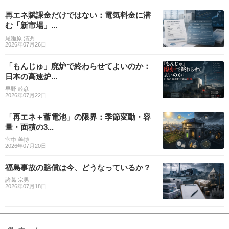
再エネ賦課金だけではない：電気料金に潜
む「新市場」...
尾瀬原 清冽
2026年07月26日
「もんじゅ」廃炉で終わらせてよいのか：
日本の高速炉...
早野 睦彦
2026年07月22日
「再エネ＋蓄電池」の限界：季節変動・容
量・面積の3...
室中 善博
2026年07月20日
福島事故の賠償は今、どうなっているか？
諸葛 宗男
2026年07月18日