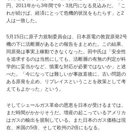
円、2011年から3年間で9・3兆円になる見込みだ。「こ
れが続けば、経済にとって危機的状況をもたらす」と2
人は一致した。
5月15日に原子力規制委員会は、日本原電の敦賀原発2号
機の下に活断層があるとの報告をまとめた。この結果、
同原発は事実上稼動できなくなった。田中氏は「安全性
を追求するのは当然にしても、活断層の有無の判定が科
学的に妥当かなど、慎重な対応が必要ではないか」と述
べた。「今になっては難しいが事故直後に、古い問題の
ある原発を止め、リプレイスということを政策として考
えてもよかった」という。
そしてシェールガス革命の恩恵を日本が受けるまでは、
まだ時間がかかりそうだ。増産の起こっているアメリカ
はガスの輸出を規制している。また日本のガス価格は現
在、米国の5倍、そして欧州の2倍にもなる。