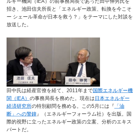
ルギー機関（IEA）の前事務局長であった田中伸男氏を
招き、池田信夫所長と「エネルギー政策、転換を今こそ
ー シェール革命が日本を救う？」をテーマにした対談を
放送した。
田中氏は経産官僚を経て、2011年まで
国際エネルギー機
関（IEA）
の事務局長を務めた。現在は
日本エネルギー
経済研究所
の特別顧問を務める。この5月には『
「油
断」への警鐘
』（エネルギーフォーラム社）を出版。国
際的視野に立ったエネルギー政策の立案、分析のエキス
パートだ。