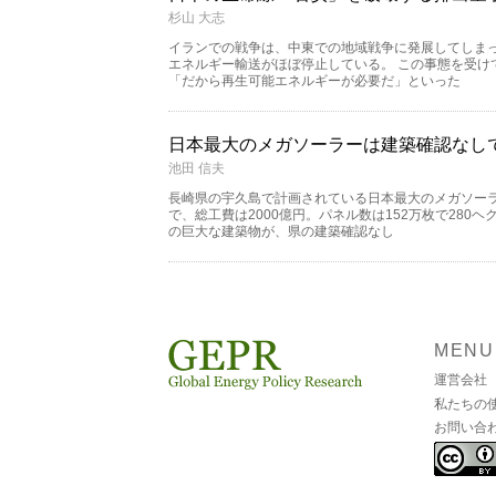
杉山 大志
イランでの戦争は、中東での地域戦争に発展してしま
エネルギー輸送がほぼ停止している。 この事態を受け
「だから再生可能エネルギーが必要だ」といった
日本最大のメガソーラーは建築確認なしで
池田 信夫
長崎県の宇久島で計画されている日本最大のメガソーラ
で、総工費は2000億円。パネル数は152万枚で280
の巨大な建築物が、県の建築確認なし
MENU
運営会社
私たちの
お問い合