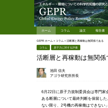
ホーム
コラム
論文
報告書
GEPR ホーム
>
コラム
>
活断層と再稼動は無関係である
コラム
原子力に対する評価
活断層と再稼動は無関係
池田 信夫
アゴラ研究所所長
6月22日に原子力規制委員会は専門
ある断層について最終判断を保留した
ない限り、2号機の再稼働はできない