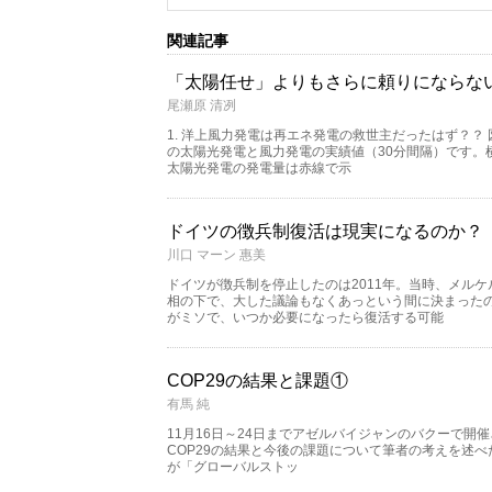
関連記事
「太陽任せ」よりもさらに頼りにならな
尾瀬原 清冽
1. 洋上風力発電は再エネ発電の救世主だったはず？？ 図
の太陽光発電と風力発電の実績値（30分間隔）です。
太陽光発電の発電量は赤線で示
ドイツの徴兵制復活は現実になるのか？
川口 マーン 惠美
ドイツが徴兵制を停止したのは2011年。当時、メル
相の下で、大した議論もなくあっという間に決まった
がミソで、いつか必要になったら復活する可能
COP29の結果と課題①
有馬 純
11月16日～24日までアゼルバイジャンのバクーで開催
COP29の結果と今後の課題について筆者の考えを述べたい。
が「グローバルストッ