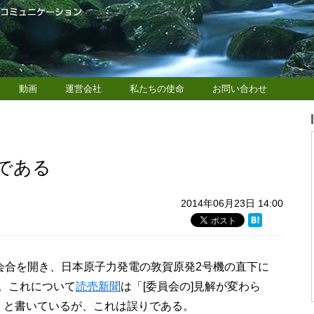
動画
運営会社
私たちの使命
お問い合わせ
である
2014年06月23日 14:00
家会合を開き、日本原子力発電の敦賀原発2号機の直下に
。これについて
読売新聞
は「[委員会の]見解が変わら
」と書いているが、これは誤りである。