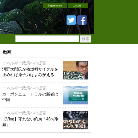
Japanese
English
動画
エネルギー政策への提言
河野太郎氏が核燃料サイクルを
止めれば原子力はよみがえる
エネルギー政策への提言
カーボンニュートラルの勝者は
中国
エネルギー政策への提言
【Vlog】守れない約束「46％削
減」