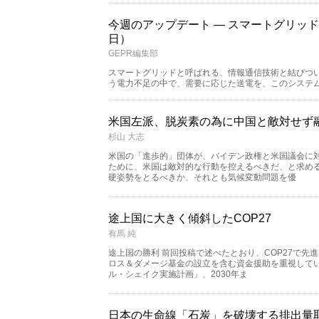
今週のアップデート — スマートグリッド
日）
GEPR編集部
スマートグリッドと呼ばれる、情報通信技術と結びつ
う電力不足の中で、需要に応じた送電を、このシステ
米国左派、脱炭素の為に中国と敵対せず
杉山 大志
米国の「進歩的」団体が、バイデン政権と米国議会に
ために、米国は敵対的な行動を控えるべきだ、と求める
硬姿勢をとるべきか、それとも気候変動問題を優
途上国に大きく傾斜したCOP27
有馬 純
途上国の勝利 前回投稿で述べたとおり、COP27で先
ロス＆ダメージ基金の設立を含む資金援助を重視していた
ル・シェイク実施計画」、2030年ま
日本の生命線「石炭」を破壊する排出量