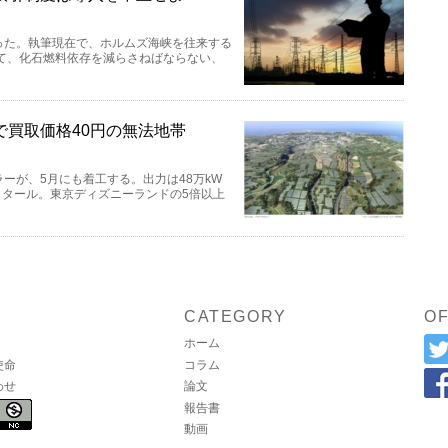
った。執筆現在で、ホルムズ海峡を往来する
て、化石燃料依存を減らさねばならない、
買取価格40円の無法地帯
ーが、5月にも着工する。出力は48万kW
ヘクタール。東京ディズニーランドの5倍以上
CATEGORY
OF
ホーム
使命
コラム
わせ
論文
報告書
動画