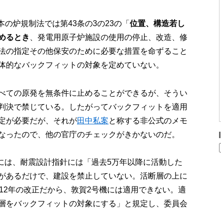
の炉規制法では第43条の3の23の「
位置、構造若し
めるとき
、発電用原子炉施設の使用の停止、改造、修
法の指定その他保安のために必要な措置を命ずること
体的なバックフィットの対象を定めていない。
べての原発を無条件に止めることができるが、そうい
判決で禁じている。したがってバックフィットを適用
定が必要だが、それが
田中私案
と称する非公式のメモ
なったので、他の官庁のチェックがきかないのだ。
年には、耐震設計指針には「過去5万年以降に活動した
があるだけで、建設を禁止していない。活断層の上に
12年の改正だから、敦賀2号機には適用できない。適
層をバックフィットの対象にする」と規定し、委員会