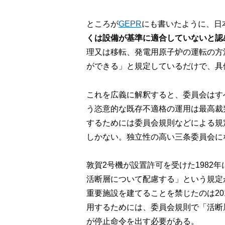
ところが
GEPR
にも書いたように、日本
くは設備が基準に適合していないと認
理又は移転、発電用原子炉の運転の方
ができる」と規定しているだけで、具
これを広義に解釈すると、委員会はす
う恣意的な既存不適格の運用は最高裁
するためには委員会規則などによる規
しかない。独立性の高い三条委員会に
敦賀2号機が設置許可を受けた1982
活断層について配慮する」という規定
重要施設を建てることを禁じたのは20
用するためには、委員会規則で「活断
が停止命令を出す必要がある。