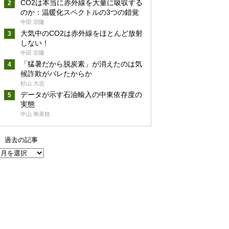
CO2は本当に赤外線を大量に吸収する
のか：温暖化スペクトルの3つの錯覚
中田 宗隆
大気中のCO2は赤外線をほとんど放射
しない！
中田 宗隆
「猛暑だから脱炭素」が消えたのは気
候詐欺がバレたからか
杉山 大志
データが示す石油輸入の中東依存度の
実態
中山 寿美枝
過去の記事