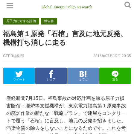
原子力に対する評価
報告書
福島第１原発「石棺」言及に地元反発、
機構打ち消しに走る
GEPR編集部
2016年07月19日 20:35
ツイート
シェア
はてぶ
送る
産経新聞7月15日。福島事故の対応計画を練る原子力損
害賠償・廃炉等支援機構が、東京電力福島第１原発事故
の廃炉作業の新たな「戦略プラン」で建屋をコンクリー
トで覆う「石棺」に言及し、地元の反発を招きました。
汚染物質の除去をしないことになるためです。これを考