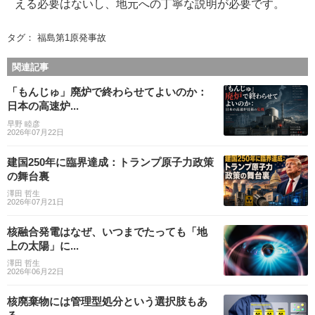
える必要はないし、地元への丁寧な説明が必要です。
タグ：
福島第1原発事故
関連記事
「もんじゅ」廃炉で終わらせてよいのか：
日本の高速炉...
早野 睦彦
2026年07月22日
建国250年に臨界達成：トランプ原子力政策
の舞台裏
澤田 哲生
2026年07月21日
核融合発電はなぜ、いつまでたっても「地
上の太陽」に...
澤田 哲生
2026年06月22日
核廃棄物には管理型処分という選択肢もあ