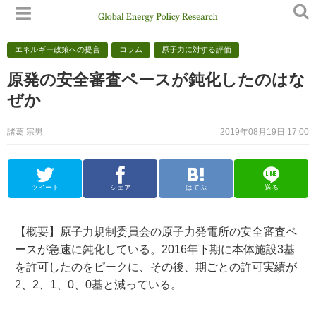
エネルギー政策への提言
コラム
原子力に対する評価
原発の安全審査ペースが鈍化したのはな
ぜか
諸葛 宗男
2019年08月19日 17:00
ツイート
シェア
はてぶ
送る
【概要】原子力規制委員会の原子力発電所の安全審査ペ
ースが急速に鈍化している。2016年下期に本体施設3基
を許可したのをピークに、その後、期ごとの許可実績が
2、2、1、0、0基と減っている。