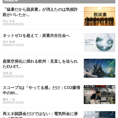
「猛暑だから脱炭素」が消えたのは気候詐
欺がバレたか...
杉山 大志
2026年08月05日
ネットゼロを超えて：炭素共生社会へ
室中 善博
2026年07月30日
産業空洞化に揺れる欧州：見直しを迫られ
たEU-ET...
有馬 純
2026年07月29日
スコープ3は「やってる感」だけ：CO2爆増
中のMi...
藤枝 一也
2026年07月29日
再エネ賦課金だけではない：電気料金に潜