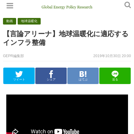
動画
地球温暖化
【言論アリーナ】地球温暖化に適応する
インフラ整備
GEPR編集部
2019年10月30日 20:00
ツイート
シェア
はてぶ
送る