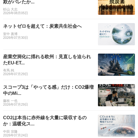
欺がバレたか...
杉山 大志
2026年08月05日
ネットゼロを超えて：炭素共生社会へ
室中 善博
2026年07月30日
産業空洞化に揺れる欧州：見直しを迫られ
たEU-ET...
有馬 純
2026年07月29日
スコープ3は「やってる感」だけ：CO2爆増
中のMi...
藤枝 一也
2026年07月29日
CO2は本当に赤外線を大量に吸収するの
か：温暖化ス...
中田 宗隆
2026年07月24日