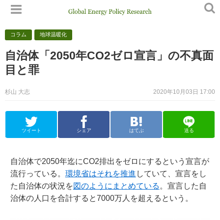
コラム
地球温暖化
自治体「2050年CO2ゼロ宣言」の不真面
目と罪
杉山 大志
2020年10月03日 17:00
ツイート
シェア
はてぶ
送る
自治体で2050年迄にCO2排出をゼロにするという宣言が
流行っている。
環境省はそれを推進
していて、宣言をし
た自治体の状況を
図のようにまとめている
。宣言した自
治体の人口を合計すると7000万人を超えるという。