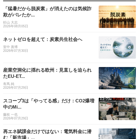
「猛暑だから脱炭素」が消えたのは気候詐
欺がバレたか...
杉山 大志
2026年08月05日
ネットゼロを超えて：炭素共生社会へ
室中 善博
2026年07月30日
産業空洞化に揺れる欧州：見直しを迫られ
たEU-ET...
有馬 純
2026年07月29日
スコープ3は「やってる感」だけ：CO2爆増
中のMi...
藤枝 一也
2026年07月29日
再エネ賦課金だけではない：電気料金に潜
む「新市場」...