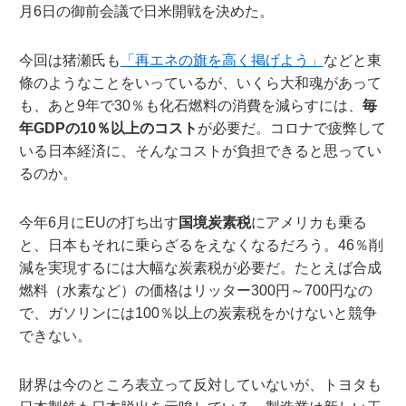
月6日の御前会議で日米開戦を決めた。
今回は猪瀬氏も
「再エネの旗を高く掲げよう」
などと東
條のようなことをいっているが、いくら大和魂があって
も、あと9年で30％も化石燃料の消費を減らすには、
毎
年GDPの10％以上のコスト
が必要だ。コロナで疲弊して
いる日本経済に、そんなコストが負担できると思ってい
るのか。
今年6月にEUの打ち出す
国境炭素税
にアメリカも乗る
と、日本もそれに乗らざるをえなくなるだろう。46％削
減を実現するには大幅な炭素税が必要だ。たとえば合成
燃料（水素など）の価格はリッター300円～700円なの
で、ガソリンには100％以上の炭素税をかけないと競争
できない。
財界は今のところ表立って反対していないが、トヨタも