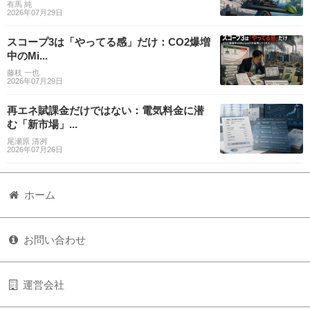
有馬 純
2026年07月29日
スコープ3は「やってる感」だけ：CO2爆増
中のMi...
藤枝 一也
2026年07月29日
再エネ賦課金だけではない：電気料金に潜
む「新市場」...
尾瀬原 清冽
2026年07月26日
ホーム
お問い合わせ
運営会社