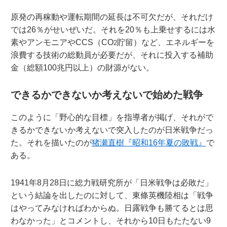
原発の再稼動や運転期間の延長は不可欠だが、それだけ
では26％がせいぜいだ。それを20％も上乗せするには水
素やアンモニアやCCS（CO
貯留）など、エネルギーを
2
浪費する技術の総動員が必要だが、それに投入する補助
金（総額100兆円以上）の財源がない。
できるかできないか考えないで始めた戦争
このように「野心的な目標」を指導者が掲げ、それがで
きるかできないか考えないで突入したのが日米戦争だっ
た。それを描いたのが
猪瀬直樹『昭和16年夏の敗戦』
で
ある。
1941年8月28日に総力戦研究所が「日米戦争は必敗だ」
という結論を出したのに対して、東條英機陸相は「戦争
はやってみなければわからぬ。日露戦争も勝てるとは思
わなかった」とコメントし、それから10日もたたない9