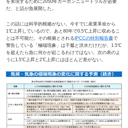
を実現するために2050年カーボンニュートラルが必要
だ、と話が急展開した。
この話には科学的根拠がない。今すでに産業革命から
1℃上昇しているので、あと80年で0.5℃上昇に収めるこ
とは不可能だ。その根拠とされる
IPCCの特別報告書
で
警告している「極端現象」は干魃と洪水だけだが、1.5℃
を超えたら急に何かが起こるわけではない。次の表のよ
うに1.5℃上昇と2℃上昇にはほとんど差がない。