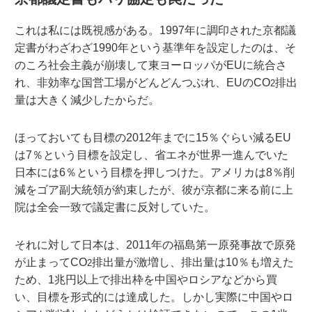
これは私には既視感がある。1997年に調印された京都議
定書がわざわざ1990年という基準年を設定したのは、そ
のころ社会主義が崩壊して東ヨーロッパがEUに統合さ
れ、非効率な国営工場がどんどんつぶれ、EUのCO
排出
2
量は大きく減少したからだ。
ほっておいても目標の2012年までに15％ぐらい減るEU
は7％という目標を設定し、省エネが世界一進んでいた
日本には6％という目標を押しつけた。アメリカは8％削
減をゴア副大統領が約束したが、彼が京都に来る前に上
院は全会一致で議定書に反対していた。
それに対して日本は、2011年の福島第一原発事故で原発
が止まってCO
排出量が激増し、排出量は10％も増えた
2
ため、1兆円以上で排出枠を中国やロシアなどから買
い、目標を形式的には達成した。しかし実際に中国やロ