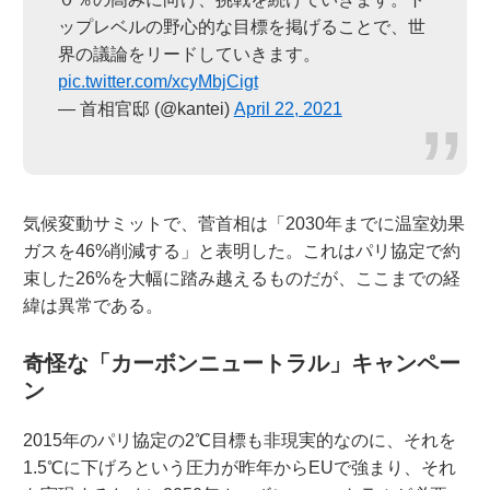
ップレベルの野心的な目標を掲げることで、世
界の議論をリードしていきます。
pic.twitter.com/xcyMbjCigt
— 首相官邸 (@kantei)
April 22, 2021
気候変動サミットで、菅首相は「2030年までに温室効果
ガスを46%削減する」と表明した。これはパリ協定で約
束した26%を大幅に踏み越えるものだが、ここまでの経
緯は異常である。
奇怪な「カーボンニュートラル」キャンペー
ン
2015年のパリ協定の2℃目標も非現実的なのに、それを
1.5℃に下げろという圧力が昨年からEUで強まり、それ