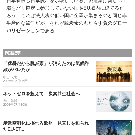
日本製鉄も日本脱出を示唆している。製造業は新しい工
場をパリ協定に参加していない国やEU域内に建てるだ
ろう。これは法人税の低い国に企業が集まるのと同じ非
生産的な競争だが、それが脱炭素のもたらす
負のグロー
バリゼーション
である。
関連記事
「猛暑だから脱炭素」が消えたのは気候詐
欺がバレたか...
杉山 大志
2026年08月05日
ネットゼロを超えて：炭素共生社会へ
室中 善博
2026年07月30日
産業空洞化に揺れる欧州：見直しを迫られ
たEU-ET...