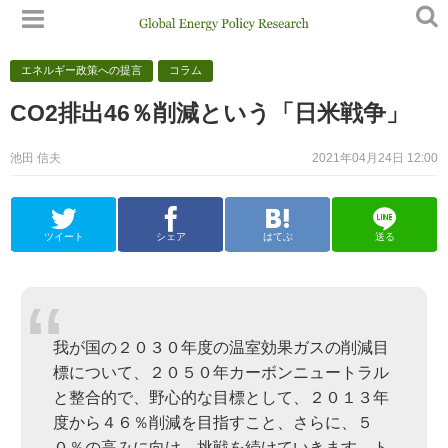
エネルギー政策への提言
コラム
CO2排出46％削減という「日米戦争」
池田 信夫
2021年04月24日 12:00
ツイート
シェア
はてぶ
送る
我が国の２０３０年度の温室効果ガスの削減目
標について、２０５０年カーボンニュートラル
と整合的で、野心的な目標として、２０１３年
度から４６％削減を目指すこと、さらに、５
０％の高みに向け、挑戦を続けていきます。ト