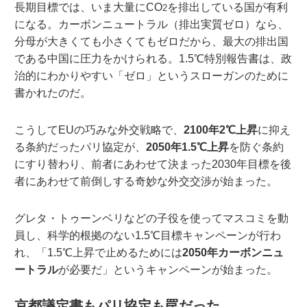
長期目標では、いま大量にCO
を排出している国が有利
2
になる。カーボンニュートラル（排出実質ゼロ）なら、
分母が大きくても小さくてもゼロだから、最大の排出国
である中国に圧力をかけられる。1.5℃特別報告書は、政
治的にわかりやすい「ゼロ」というスローガンのために
書かれたのだ。
こうしてEUの巧みな外交戦略で、
2100年2℃上昇
に抑え
る条約だったパリ協定が、
2050年1.5℃上昇
を防ぐ条約
にすり替わり、前者にあわせて決まった2030年目標を後
者にあわせて前倒しする奇妙な外交交渉が始まった。
グレタ・トゥーンベリなどの子役を使ってマスコミを動
員し、科学的根拠のない1.5℃目標キャンペーンが行わ
れ、「1.5℃上昇で止めるためには
2050年カーボンニュ
ートラル
が必要だ」というキャンペーンが始まった。
京都議定書もパリ協定も罠だった