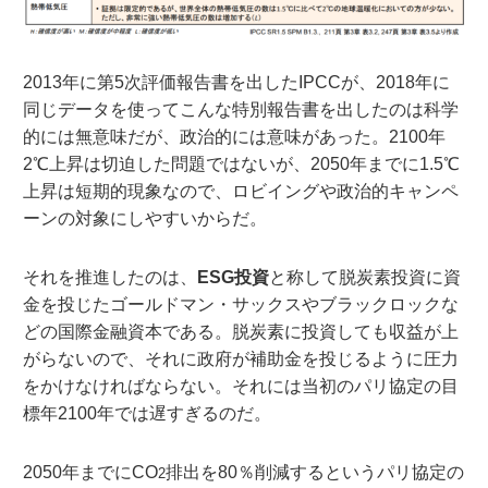
2013年に第5次評価報告書を出したIPCCが、2018年に
同じデータを使ってこんな特別報告書を出したのは科学
的には無意味だが、政治的には意味があった。2100年
2℃上昇は切迫した問題ではないが、2050年までに1.5℃
上昇は短期的現象なので、ロビイングや政治的キャンペ
ーンの対象にしやすいからだ。
それを推進したのは、
ESG投資
と称して脱炭素投資に資
金を投じたゴールドマン・サックスやブラックロックな
どの国際金融資本である。脱炭素に投資しても収益が上
がらないので、それに政府が補助金を投じるように圧力
をかけなければならない。それには当初のパリ協定の目
標年2100年では遅すぎるのだ。
2050年までにCO
排出を80％削減するというパリ協定の
2