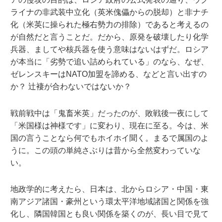
ライナの非武装中立化（英米傀儡からの脱却）と非ナチ
化（米英に操られた極右勢力の排除）であると考えるの
が自然だと言うことだ。だから、原発を破壊したり化学
兵器、ましてや核兵器を使う意味はないはずだ。ロシア
が本当に「劣勢で追い詰められている」のなら、なぜ、
ゼレンスキーはNATO加盟を諦める、などと言い出すの
か？ 辻褄が合わないではないか？
戦前戦中は「鬼畜米英」だったのが、敗戦後一夜にして
「米国様は神様です」に変わり、現在に至る。今は、米
国の言うことなら何でもホイホイ聞く。まるで属国のよ
うに。この頭の単純さぶりは昔から全然変わっていな
い。
地政学的に考えたら、日本は、北からロシア・中国・東
南アジア諸国・豪州という環太平洋地域諸国と関係を強
化し、隣国韓国とも良い関係を築くのが、長い目で見て