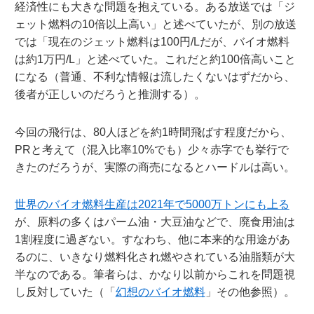
経済性にも大きな問題を抱えている。ある放送では「ジ
ェット燃料の10倍以上高い」と述べていたが、別の放送
では「現在のジェット燃料は100円/Lだが、バイオ燃料
は約1万円/L」と述べていた。これだと約100倍高いこと
になる（普通、不利な情報は流したくないはずだから、
後者が正しいのだろうと推測する）。
今回の飛行は、80人ほどを約1時間飛ばす程度だから、
PRと考えて（混入比率10%でも）少々赤字でも挙行で
きたのだろうが、実際の商売になるとハードルは高い。
世界のバイオ燃料生産は2021年で5000万トンにも上る
が、原料の多くはパーム油・大豆油などで、廃食用油は
1割程度に過ぎない。すなわち、他に本来的な用途があ
るのに、いきなり燃料化され燃やされている油脂類が大
半なのである。筆者らは、かなり以前からこれを問題視
し反対していた（「
幻想のバイオ燃料
」その他参照）。