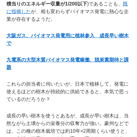
積当りのエネルギー収量が
1/200
以下
)であることも、
既
に指摘した
が、相も変わらずバイオマス発電に熱心な企
業が存在するようだ。
大阪ガス、バイオマス発電用に植林参入 成長早い樹木
で
九電系の大型木質バイオマス発電稼働、脱炭素期待と課
題
これらの担当者に伺いたいが、日本で植林して、発電に
使えるほどの樹木が持続的に供給できると、本気で思っ
ているのだろうか？
成長の早い樹木を使うとあるが、成長が早い樹木は、当
然ながら土壌からの栄養分の収奪力が強い。豪州などで
は、この種の樹木栽培では約10年×2周期くらい使うと、