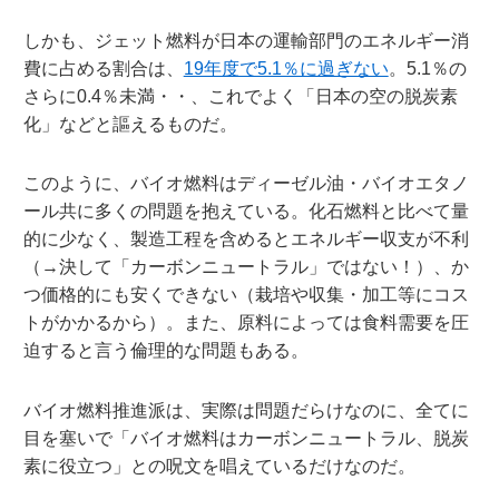
しかも、ジェット燃料が日本の運輸部門のエネルギー消
費に占める割合は、
19年度で5.1％に過ぎない
。5.1％の
さらに0.4％未満・・、これでよく「日本の空の脱炭素
化」などと謳えるものだ。
このように、バイオ燃料はディーゼル油・バイオエタノ
ール共に多くの問題を抱えている。化石燃料と比べて量
的に少なく、製造工程を含めるとエネルギー収支が不利
（→決して「カーボンニュートラル」ではない！）、か
つ価格的にも安くできない（栽培や収集・加工等にコス
トがかかるから）。また、原料によっては食料需要を圧
迫すると言う倫理的な問題もある。
バイオ燃料推進派は、実際は問題だらけなのに、全てに
目を塞いで「バイオ燃料はカーボンニュートラル、脱炭
素に役立つ」との呪文を唱えているだけなのだ。