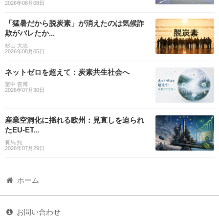
2026年08月08日
「猛暑だから脱炭素」が消えたのは気候詐
欺がバレたか...
杉山 大志
2026年08月05日
ネットゼロを超えて：炭素共生社会へ
室中 善博
2026年07月30日
産業空洞化に揺れる欧州：見直しを迫られ
たEU-ET...
有馬 純
2026年07月29日
ホーム
お問い合わせ