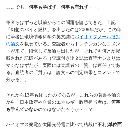
ここでも、
何事も学ばず
、
何事も忘れず
・・。
筆者らはずっと以前からこの問題を論じてきた。上記
「幻想のバイオ燃料」を出したのは2009年だが、この年
に筆者は環境情報科学の英文誌に
バイオエタノール批判
の論文
を載せている。査読者からトンチンカンなコメン
トが来て、憤慨して反論を出したが、それでも何とか掲
載された記憶がある（査読付き論文誌は査読ナシよりは
マシなはずだが、実際には査読者の「質」は運任せであ
る。査読者の「質」は、論文への判定結果とコメントで
分かる）。
それから13年も経ったのであるが、これらの著書や論文
から、日本政府や企業のエネルギー政策担当者は、
何事
も学んでいない
のではないだろうか・・？
バイオマス発電が太陽光発電に比べて格段に不利(
単位面