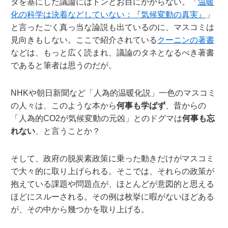
タを基にした議論にはトンとお目にかからない。「
温暖
化の科学は決着などしていない：『気候変動の真実』
」
と言ったごく真っ当な論説も出ているのに、マスコミは
見向きもしない。ここで紹介されている
クーニンの著書
などは、もっと広く読まれ、議論のタネとなるべき著書
であると筆者は思うのだが。
NHKや朝日新聞など「人為的温暖化説」一色のマスコミ
の人々は、このような本から
何事も学ばず
、昔からの
「人為的CO2が気候変動の元凶」とのドグマは
何事も忘
れない
、と言うことか？
そして、政府の脱炭素政策に乗った動きだけがマスコミ
で大々的に取り上げられる。そこでは、それらの政策が
抱えている課題や問題点が、ほとんどが意図的と思える
ほどにスルーされる。その例は枚挙に暇がないほどある
が、その中から幾つかを取り上げる。