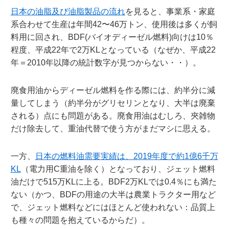
日本の油脂及び油脂製品の流れ
を見ると、事業系・家庭
系合わせて生産は年間42〜46万トン、使用後は多くが飼
料用に回され、BDF(バイオディーゼル燃料)向けは10％
程度、平成22年で2万KLとなっている（なぜか、平成22
年＝2010年以降の統計数字が見つからない・・）。
廃食用油からディーゼル燃料を作る際には、約半分に減
量してしまう（約半分がグリセリンとなり、大半は廃棄
される）点にも問題がある。廃食用油はむしろ、夾雑物
だけ除去して、重油代替で使う方がまだマシに思える。
一方、
日本の燃料油需要実績は、2019年度で約1億6千万
KL
（電力用C重油を除く）となっており、ジェット燃料
油だけで515万KLに上る。BDF2万KLでは0.4％にも満た
ない（かつ、BDFの用途の大半は農業トラクター用など
で、ジェット燃料などにはほとんど使われない：品質上
も種々の問題を抱えているからだ）。