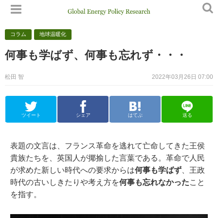
コラム
地球温暖化
何事も学ばず、何事も忘れず・・・
松田 智
2022年03月26日 07:00
ツイート
シェア
はてぶ
送る
表題の文言は、フランス革命を逃れて亡命してきた王侯
貴族たちを、英国人が揶揄した言葉である。革命で人民
が求めた新しい時代への要求からは
何事も学ばず
、王政
時代の古いしきたりや考え方を
何事も忘れなかった
こと
を指す。