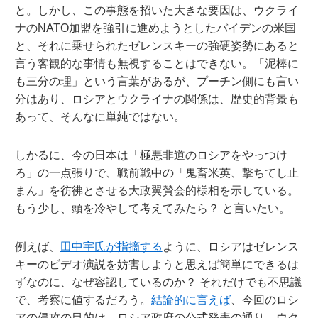
と。しかし、この事態を招いた大きな要因は、ウクライ
ナのNATO加盟を強引に進めようとしたバイデンの米国
と、それに乗せられたゼレンスキーの強硬姿勢にあると
言う客観的な事情も無視することはできない。「泥棒に
も三分の理」という言葉があるが、プーチン側にも言い
分はあり、ロシアとウクライナの関係は、歴史的背景も
あって、そんなに単純ではない。
しかるに、今の日本は「極悪非道のロシアをやっつけ
ろ」の一点張りで、戦前戦中の「鬼畜米英、撃ちてし止
まん」を彷彿とさせる大政翼賛会的様相を示している。
もう少し、頭を冷やして考えてみたら？ と言いたい。
例えば、
田中宇氏が指摘する
ように、ロシアはゼレンス
キーのビデオ演説を妨害しようと思えば簡単にできるは
ずなのに、なぜ容認しているのか？ それだけでも不思議
で、考察に値するだろう。
結論的に言えば
、今回のロシ
アの侵攻の目的は、ロシア政府の公式発表の通り、ウク