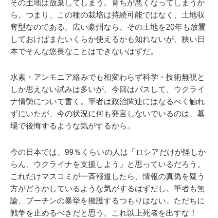
その土地は放棄してしまう。育ちが悪くなってしまうか
ら。つまり、この種の栽培は持続可能ではなく、土地収
奪型なのである。広い豪州なら、その土地を20年も放置
しておけばまたいくらか使えるかも知れないが、狭い日
本でそんな悠長なことはできないはずだ。
水素・アンモニア絡みでも相変わらず科学・技術無視と
しか思えない試みは多いが、今回はパスして、ウクライ
ナ情勢について書く。筆者は政治関連にはなるべく触れ
ずにいたが、今の状況に何も発言しないでいるのは、墓
場で後悔するような気がするから。
今の日本では、99％くらいの人は「ロシアだけが怪しか
らん、ウクライナを支援しよう」と思っているだろう。
これだけマスコミが一斉報道したら、情報の真偽を疑う
方がどうかしているような気がするはずだし。筆者も無
論、プーチンの暴挙を擁護するつもりはない。ただちに
戦争を止めるべきだと思う。これ以上死者を出すな！