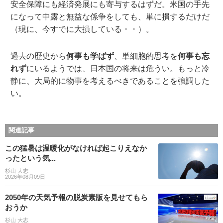
安全保障にも経済発展にも寄与するはずだ。米国の手先
になって中露と無益な係争をしても、単に損するだけだ
（現に、今すでに大損している・・）。
過去の歴史から
何事も学ばず
、単細胞的思考を
何事も忘
れず
にいるようでは、日本国の将来は危うい。もっと冷
静に、大局的に物事を考えるべきであることを強調した
い。
関連記事
この猛暑は温暖化がなければ起こりえなか
ったという気...
杉山 大志
2026年08月09日
2050年の天気予報の脱炭素版を見せてもら
おうか
杉山 大志