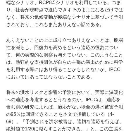
端なシナリオ、RCP8.5シナリオを利用している。つま
り、社会が現時点で適応できずそのままになるだけでは
なく、将来の気候変動が極端なシナリオに基づいて予測
されており、これもまたありえない話である。
ありえないことの上に成り立つありえないことは、脆弱
性を減らし、回復力を高めるという適応の役割につい
て、何の実際的な洞察も与えていない。このようなこと
は、熱狂的な支持団体が自らの主張の演出のために科学
を利用する際にはあり得ることかもしれないが、IPCC
においてはあってはならないことである。
将来の洪水リスクと影響の予測において、実際に温暖化
への適応を考慮するとどうなるのか。IPCCは、適応を
含む別の研究によれば、適応がない場合の洪水被害予測
の95％は回避できることを本文で指摘している（4-
69）。「予測される洪水被害は、適切な適応を行えば、
絶対値で1/20に減らすことができる。」と。この主張を