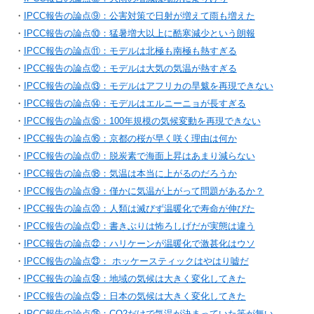
・
IPCC報告の論点⑨：公害対策で日射が増えて雨も増えた
・
IPCC報告の論点⑩：猛暑増大以上に酷寒減少という朗報
・
IPCC報告の論点⑪：モデルは北極も南極も熱すぎる
・
IPCC報告の論点⑫：モデルは大気の気温が熱すぎる
・
IPCC報告の論点⑬：モデルはアフリカの旱魃を再現できない
・
IPCC報告の論点⑭：モデルはエルニーニョが長すぎる
・
IPCC報告の論点⑮：100年規模の気候変動を再現できない
・
IPCC報告の論点⑯：京都の桜が早く咲く理由は何か
・
IPCC報告の論点⑰：脱炭素で海面上昇はあまり減らない
・
IPCC報告の論点⑱：気温は本当に上がるのだろうか
・
IPCC報告の論点⑲：僅かに気温が上がって問題があるか？
・
IPCC報告の論点⑳：人類は滅びず温暖化で寿命が伸びた
・
IPCC報告の論点㉑：書きぶりは怖ろしげだが実態は違う
・
IPCC報告の論点㉒：ハリケーンが温暖化で激甚化はウソ
・
IPCC報告の論点㉓： ホッケースティックはやはり嘘だ
・
IPCC報告の論点㉔：地域の気候は大きく変化してきた
・
IPCC報告の論点㉕：日本の気候は大きく変化してきた
・
IPCC報告の論点㉖：CO2だけで気温が決まっていた筈が無い