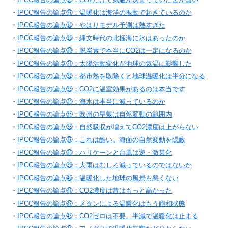
・
IPCC報告の論点㉗：温暖化は海洋の振動で起きているのか
・
IPCC報告の論点㉘：やはりモデル予測は熱すぎた
・
IPCC報告の論点㉙：縄文時代の北極海に氷はあったのか
・
IPCC報告の論点㉚：脱炭素で本当にCO2は一定になるのか
・
IPCC報告の論点㉛：太陽活動変化が地球の気温に影響した
・
IPCC報告の論点㉜：都市熱を取除くと地球温暖化は半分になる
・
IPCC報告の論点㉝：CO2に温室効果があるのは本当です
・
IPCC報告の論点㉞：海氷は本当に減っているのか
・
IPCC報告の論点㉟：欧州の旱魃は自然変動の範囲内
・
IPCC報告の論点㊱：自然吸収が増えてCO2濃度は上がらない
・
IPCC報告の論点㊲：これは酷い。海面の自然変動を隠蔽
・
IPCC報告の論点㊳：ハリケーンと台風は逆・激甚化
・
IPCC報告の論点㊴：大雨はむしろ減っているのではないか
・
IPCC報告の論点㊵：温暖化した地球の風景も悪くない
・
IPCC報告の論点㊶：CO2濃度は昔はもっと高かった
・
IPCC報告の論点㊷：メタンによる温暖化はもう飽和状態
・
IPCC報告の論点㊸：CO2ゼロは不要。半減で温暖化は止まる