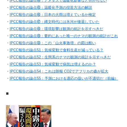
・
IPCC報告の論点㊹：アメダスで温暖化影響など分からない
・
IPCC報告の論点㊺：温暖化予測の捏造方法の解説
・
IPCC報告の論点㊻：日本の大雨は増えているか検定
・
IPCC報告の論点㊼：縄文時代には氷河が後退していた
・
IPCC報告の論点㊽：環境影響は観測の統計を示すべきだ
・
IPCC報告の論点㊾：要約にあった唯一のナマの観測の統計がこれ
・
IPCC報告の論点㊿：この「山火事激増」の図は酷い
・
IPCC報告の論点51：気候変動で食料生産が減っている？
・
IPCC報告の論点52：生態系のナマの観測の統計を示すべきだ
・
IPCC報告の論点53：気候変動で病気は増えるのか？
・
IPCC報告の論点54：これは朗報 CO2でアフリカの森が拡大
・
IPCC報告の論点55：予測における適応の扱いが不適切だ（前編）
■