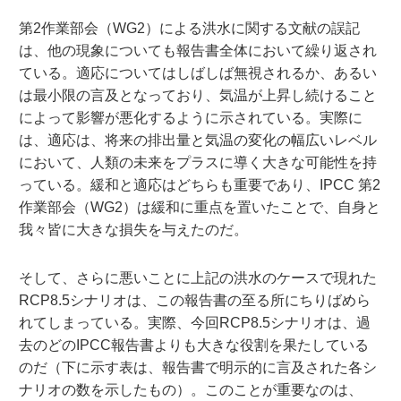
第2作業部会（WG2）による洪水に関する文献の誤記
は、他の現象についても報告書全体において繰り返され
ている。適応についてはしばしば無視されるか、あるい
は最小限の言及となっており、気温が上昇し続けること
によって影響が悪化するように示されている。実際に
は、適応は、将来の排出量と気温の変化の幅広いレベル
において、人類の未来をプラスに導く大きな可能性を持
っている。緩和と適応はどちらも重要であり、IPCC 第2
作業部会（WG2）は緩和に重点を置いたことで、自身と
我々皆に大きな損失を与えたのだ。
そして、さらに悪いことに上記の洪水のケースで現れた
RCP8.5シナリオは、この報告書の至る所にちりばめら
れてしまっている。実際、今回RCP8.5シナリオは、過
去のどのIPCC報告書よりも大きな役割を果たしている
のだ（下に示す表は、報告書で明示的に言及された各シ
ナリオの数を示したもの）。このことが重要なのは、