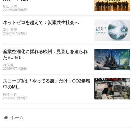
杉山 大志
2026年08月05日
ネットゼロを超えて：炭素共生社会へ
室中 善博
2026年07月30日
産業空洞化に揺れる欧州：見直しを迫られ
たEU-ET...
有馬 純
2026年07月29日
スコープ3は「やってる感」だけ：CO2爆増
中のMi...
藤枝 一也
2026年07月29日
ホーム