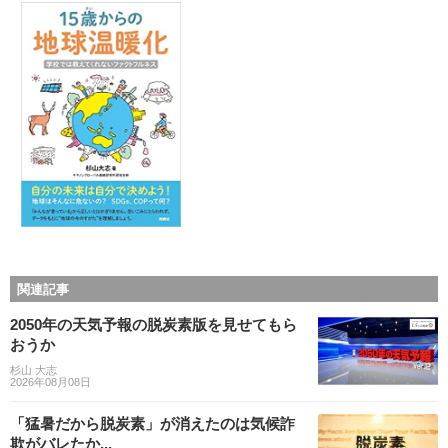
関連記事
2050年の天気予報の脱炭素版を見せてもら
おうか
杉山 大志
2026年08月08日
「猛暑だから脱炭素」が消えたのは気候詐
欺がバレたか...