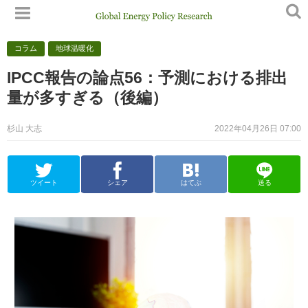
コラム
地球温暖化
IPCC報告の論点56：予測における排出
量が多すぎる（後編）
杉山 大志
2022年04月26日 07:00
ツイート
シェア
はてぶ
送る