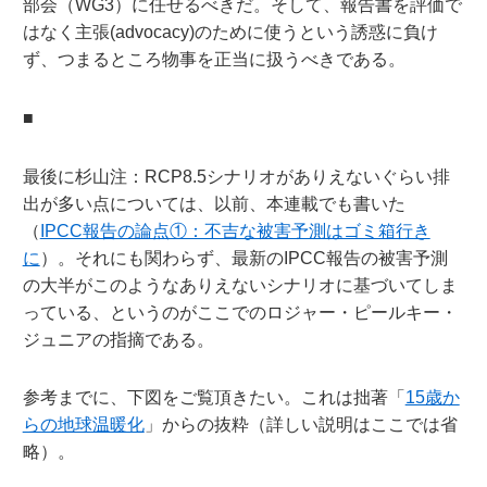
部会（WG3）に任せるべきだ。そして、報告書を評価で
はなく主張(advocacy)のために使うという誘惑に負け
ず、つまるところ物事を正当に扱うべきである。
■
最後に杉山注：RCP8.5シナリオがありえないぐらい排
出が多い点については、以前、本連載でも書いた
（
IPCC報告の論点①：不吉な被害予測はゴミ箱行き
に
）。それにも関わらず、最新のIPCC報告の被害予測
の大半がこのようなありえないシナリオに基づいてしま
っている、というのがここでのロジャー・ピールキー・
ジュニアの指摘である。
参考までに、下図をご覧頂きたい。これは拙著「
15歳か
らの地球温暖化
」からの抜粋（詳しい説明はここでは省
略）。