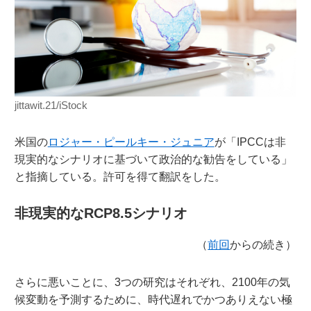
jittawit.21/iStock
米国の
ロジャー・ピールキー・ジュニア
が「IPCCは非
現実的なシナリオに基づいて政治的な勧告をしている」
と指摘している。許可を得て翻訳をした。
非現実的なRCP8.5シナリオ
（
前回
からの続き）
さらに悪いことに、3つの研究はそれぞれ、2100年の気
候変動を予測するために、時代遅れでかつありえない極