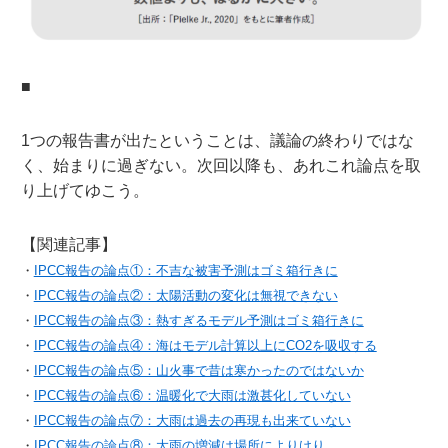
■
1つの報告書が出たということは、議論の終わりではな
く、始まりに過ぎない。次回以降も、あれこれ論点を取
り上げてゆこう。
【関連記事】
・
IPCC報告の論点①：不吉な被害予測はゴミ箱行きに
・
IPCC報告の論点②：太陽活動の変化は無視できない
・
IPCC報告の論点③：熱すぎるモデル予測はゴミ箱行きに
・
IPCC報告の論点④：海はモデル計算以上にCO2を吸収する
・
IPCC報告の論点⑤：山火事で昔は寒かったのではないか
・
IPCC報告の論点⑥：温暖化で大雨は激甚化していない
・
IPCC報告の論点⑦：大雨は過去の再現も出来ていない
・
IPCC報告の論点⑧：大雨の増減は場所によりけり