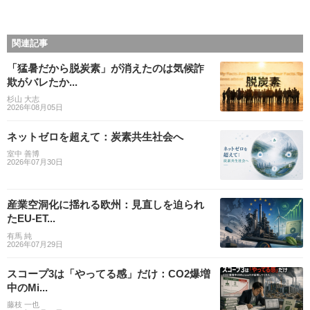
関連記事
「猛暑だから脱炭素」が消えたのは気候詐
欺がバレたか...
杉山 大志
2026年08月05日
ネットゼロを超えて：炭素共生社会へ
室中 善博
2026年07月30日
産業空洞化に揺れる欧州：見直しを迫られ
たEU-ET...
有馬 純
2026年07月29日
スコープ3は「やってる感」だけ：CO2爆増
中のMi...
藤枝 一也