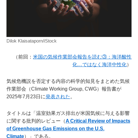
Dilok Klaisataporn/iStock
（前回：
米国の気候作業部会報告を読む③：海洋酸性
化…ではなく海洋中性化
）
気候危機説を否定する内容の科学的知見をまとめた気候
作業部会（Climate Working Group, CWG）報告書が
2025年7月23日に
発表された
。
タイトルは「温室効果ガス排出が米国気候に与える影響
に関する批判的レビュー（
A Critical Review of Impacts
of Greenhouse Gas Emissions on the U.S.
Climate
）」である。