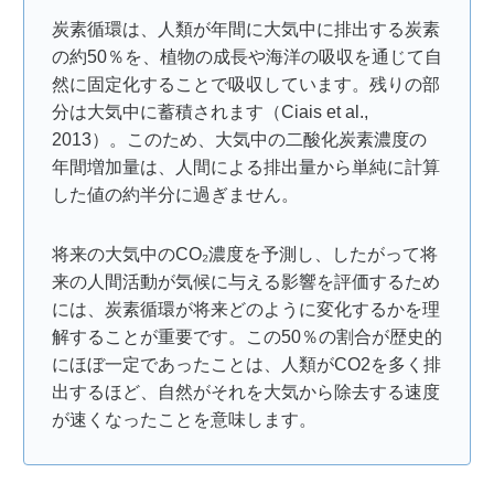
炭素循環は、人類が年間に大気中に排出する炭素
の約50％を、植物の成長や海洋の吸収を通じて自
然に固定化することで吸収しています。残りの部
分は大気中に蓄積されます（Ciais et al.,
2013）。このため、大気中の二酸化炭素濃度の
年間増加量は、人間による排出量から単純に計算
した値の約半分に過ぎません。
将来の大気中のCO₂濃度を予測し、したがって将
来の人間活動が気候に与える影響を評価するため
には、炭素循環が将来どのように変化するかを理
解することが重要です。この50％の割合が歴史的
にほぼ一定であったことは、人類がCO2を多く排
出するほど、自然がそれを大気から除去する速度
が速くなったことを意味します。