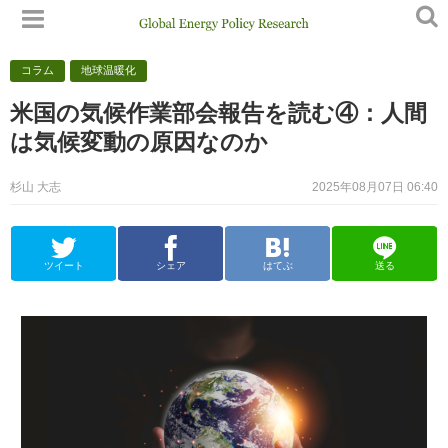
コラム
地球温暖化
米国の気候作業部会報告を読む④：人間
は気候変動の原因なのか
杉山 大志
2025年08月07日 06:40
ツイート
シェア
はてぶ
送る