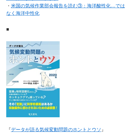
・
米国の気候作業部会報告を読む③：海洋酸性化…では
なく海洋中性化
■
『
データが語る気候変動問題のホントとウソ
』