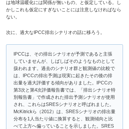
は地球温暖化には関係が無いもの、と仮定している。し
かしこれも仮定にすぎないことには注意しなければなら
ない。
次に、過大なIPCC排出シナリオの話に移ろう。
IPCCは、その排出シナリオが予測であると主張
していませんが、しばしばそのようなものとして
扱われます。過去のシナリオ群と観測値の比較で
は、IPCCの排出予測は現実に起きたその後の排
出量を過大評価する傾向がありました。IPCCの
第3次と第4次評価報告書では、「排出シナリオ特
別報告書」で作成された排出予測シナリオが使用
され、これらはSRESシナリオと呼ばれました。
McKitrickら（2012）は、SRESシナリオの排出量
分布を1人当たり値に換算すると、観測傾向と比
べて上方へ偏っていることを示しました。SRES