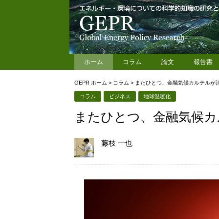
ホーム
コラム
論文
報告書
GEPR ホーム
>
コラム
>
またひとつ、金融気候カルテルが
コラム
ビジネス
地球温暖化
またひとつ、金融気候カ
藤枝 一也