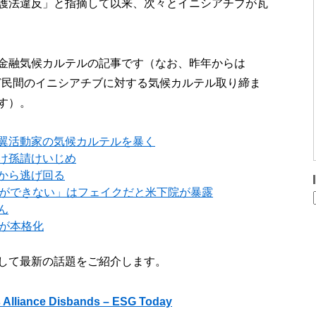
護法違反」と指摘して以来、次々とイニシアチブが瓦
金融気候カルテルの記事です（なお、昨年からは
ど民間のイニシアチブに対する気候カルテル取り締ま
す）。
翼活動家の気候カルテルを暴く
け孫請けいじめ
から逃げ回る
達ができない」はフェイクだと米下院が暴露
ん
訟が本格化
して最新の話題をご紹介します。
s Alliance Disbands – ESG Today