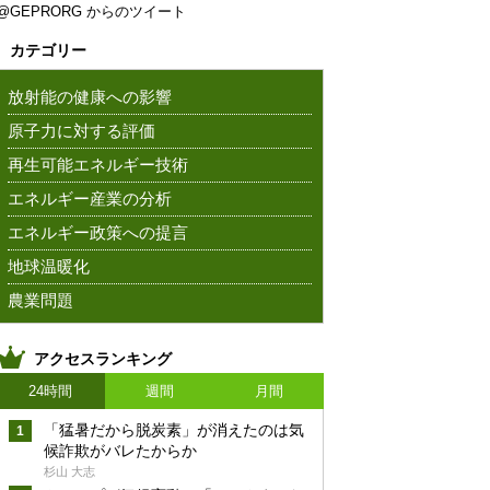
@GEPRORG からのツイート
カテゴリー
放射能の健康への影響
原子力に対する評価
再生可能エネルギー技術
エネルギー産業の分析
エネルギー政策への提言
地球温暖化
農業問題
アクセスランキング
24時間
週間
月間
「猛暑だから脱炭素」が消えたのは気
候詐欺がバレたからか
杉山 大志