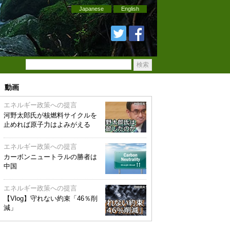
Japanese
English
動画
エネルギー政策への提言
河野太郎氏が核燃料サイクルを
止めれば原子力はよみがえる
エネルギー政策への提言
カーボンニュートラルの勝者は
中国
エネルギー政策への提言
【Vlog】守れない約束「46％削
減」