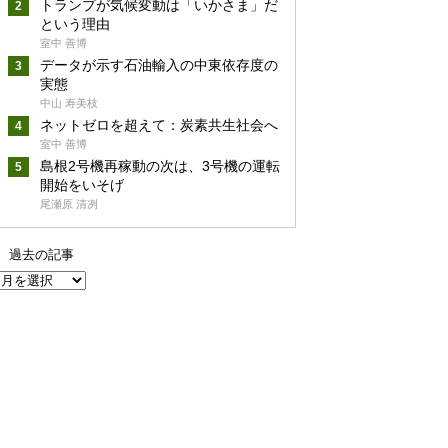
トランプが気候変動は「いかさま」だ
という理由
室中 善博
データが示す石油輸入の中東依存度の
実態
中山 寿美枝
ネットゼロを超えて：炭素共生社会へ
室中 善博
島根2号機再稼動の次は、3号機の運転
開始をいそげ
尾瀬原 清冽
過去の記事