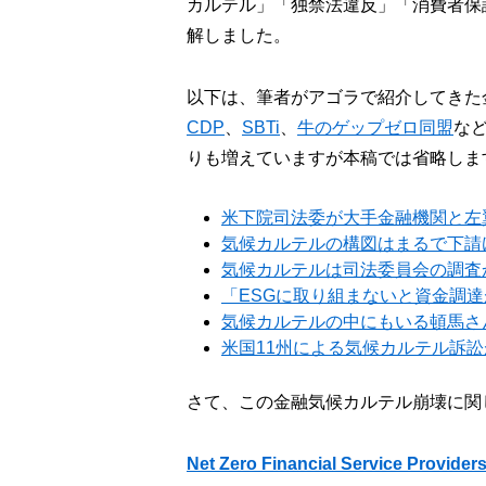
カルテル」「独禁法違反」「消費者保
解しました。
以下は、筆者がアゴラで紹介してきた
CDP
、
SBTi
、
牛のゲップゼロ同盟
な
りも増えていますが本稿では省略しま
米下院司法委が大手金融機関と左
気候カルテルの構図はまるで下請
気候カルテルは司法委員会の調査
「ESGに取り組まないと資金調
気候カルテルの中にもいる頓馬さ
米国11州による気候カルテル訴
さて、この金融気候カルテル崩壊に関
Net Zero Financial Service Provider