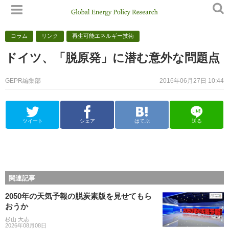
コラム
リンク
再生可能エネルギー技術
ドイツ、「脱原発」に潜む意外な問題点
GEPR編集部
2016年06月27日 10:44
ツイート
シェア
はてぶ
送る
関連記事
2050年の天気予報の脱炭素版を見せてもら
おうか
杉山 大志
2026年08月08日