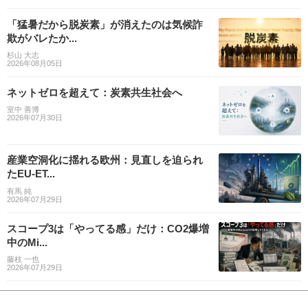
「猛暑だから脱炭素」が消えたのは気候詐
欺がバレたか...
杉山 大志
2026年08月05日
ネットゼロを超えて：炭素共生社会へ
室中 善博
2026年07月30日
産業空洞化に揺れる欧州：見直しを迫られ
たEU-ET...
有馬 純
2026年07月29日
スコープ3は「やってる感」だけ：CO2爆増
中のMi...
藤枝 一也
2026年07月29日