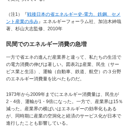
（注1）『
戦後日本の省エネルギー史-電力、鉄鋼、セメ
ント産業の歩み
』エネルギーフォーラム社、加治木紳哉
著、杉山大志監修、2010年
民間でのエネルギー消費の急増
一方で省エネの進んだ産業界と違って、私たちの生活で
の電力消費の伸びは著しい。図表2は産業、民生（サー
ビス業と生活）、運輸（自動車、鉄道、航空）の３分野
のエネルギー消費量を比べたものだ。
1973年から2009年までにエネルギー消費量は、民生が
2・4倍、運輸が1・9倍になった。一方で、産業界は15％
減った。産業界の横ばいはエネルギーの効率化もある
が、同時期に産業の空洞化と経済のサービス化が日本で
進行したことも影響している。