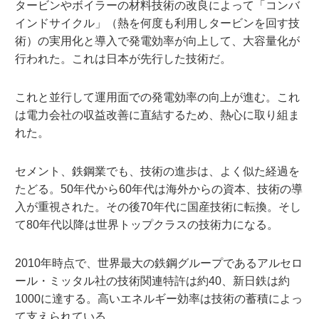
タービンやボイラーの材料技術の改良によって「コンバ
インドサイクル」（熱を何度も利用しタービンを回す技
術）の実用化と導入で発電効率が向上して、大容量化が
行われた。これは日本が先行した技術だ。
これと並行して運用面での発電効率の向上が進む。これ
は電力会社の収益改善に直結するため、熱心に取り組ま
れた。
セメント、鉄鋼業でも、技術の進歩は、よく似た経過を
たどる。50年代から60年代は海外からの資本、技術の導
入が重視された。その後70年代に国産技術に転換。そし
て80年代以降は世界トップクラスの技術力になる。
2010年時点で、世界最大の鉄鋼グループであるアルセロ
ール・ミッタル社の技術関連特許は約40、新日鉄は約
1000に達する。高いエネルギー効率は技術の蓄積によっ
て支えられている。