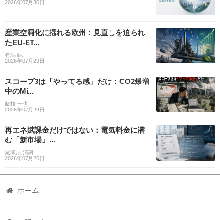
2026年07月30日
産業空洞化に揺れる欧州：見直しを迫られ
たEU-ET...
有馬 純
2026年07月29日
スコープ3は「やってる感」だけ：CO2爆増
中のMi...
藤枝 一也
2026年07月29日
再エネ賦課金だけではない：電気料金に潜
む「新市場」...
尾瀬原 清冽
2026年07月26日
ホーム