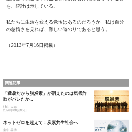
を、統計は示している。
私たちに生活を変える覚悟はあるのだろうか。私は自分
の怠惰さを見れば、難しい道のりであると思う。
（2013年7月16日掲載）
関連記事
「猛暑だから脱炭素」が消えたのは気候詐
欺がバレたか...
杉山 大志
2026年08月05日
ネットゼロを超えて：炭素共生社会へ
室中 善博