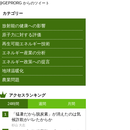
@GEPRORG からのツイート
カテゴリー
放射能の健康への影響
原子力に対する評価
再生可能エネルギー技術
エネルギー産業の分析
エネルギー政策への提言
地球温暖化
農業問題
アクセスランキング
24時間
週間
月間
「猛暑だから脱炭素」が消えたのは気
候詐欺がバレたからか
杉山 大志