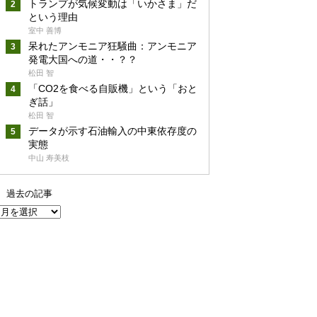
トランプが気候変動は「いかさま」だ
という理由
室中 善博
呆れたアンモニア狂騒曲：アンモニア
発電大国への道・・？？
松田 智
「CO2を食べる自販機」という「おと
ぎ話」
松田 智
データが示す石油輸入の中東依存度の
実態
中山 寿美枝
過去の記事