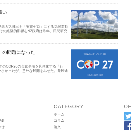
重い
室効果ガス排出を「実質ゼロ」にする気候変動
。その経済的影響をNZ政府は昨年、民間研究
」の問題になった
年のCOP26の合意事項を具体化する「行
小さかったが、意外な展開をみせた。発展途
CATEGORY
OF
ホーム
使命
コラム
わせ
論文