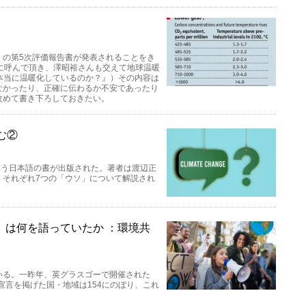
）の第5次評価報告書が発表されることをき
に呼んで頂き、澤昭裕さんも交えて地球温暖
は本当に温暖化しているのか？』）その内容は
なかったり、正確に伝わるか不安であったり
改めて書き下ろしておきたい。
む②
いう日本語の書が出版された。著者は渡辺正
、それぞれ7つの「ウソ」について解説され
」は何を語っていたか ：環境共
いる。一昨年、英グラスゴーで開催された
宣言を掲げた国・地域は154にのぼり、これ