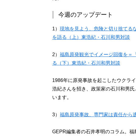
今週のアップデート
1）
現地を見よう、危険と切り捨てる
を語る（上）東浩紀・石川和男対談
2）
福島原発観光でイメージ回復を＝
る（下）東浩紀・石川和男対談
1986年に原発事故を起こしたウク
浩紀さんを招き、政策家の石川和男氏
います。
3）
福島原発事故、専門家は責任から
GEPR編集者の石井孝明のコラム。