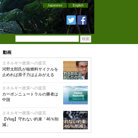
Japanese
English
動画
エネルギー政策への提言
河野太郎氏が核燃料サイクルを
止めれば原子力はよみがえる
エネルギー政策への提言
カーボンニュートラルの勝者は
中国
エネルギー政策への提言
【Vlog】守れない約束「46％削
減」