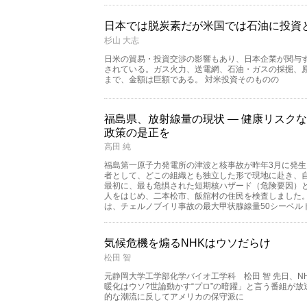
日本では脱炭素だが米国では石油に投資
杉山 大志
日米の貿易・投資交渉の影響もあり、日本企業が関与
されている。ガス火力、送電網、石油・ガスの採掘、
まで、金額は巨額である。 対米投資そのものの
福島県、放射線量の現状 — 健康リスク
政策の是正を
高田 純
福島第一原子力発電所の津波と核事故が昨年3月に発
者として、どこの組織とも独立した形で現地に赴き、
最初に、最も危惧された短期核ハザード（危険要因）と
人をはじめ、二本松市、飯舘村の住民を検査しました。
は、チェルノブイリ事故の最大甲状腺線量50シーベル
気候危機を煽るNHKはウソだらけ
松田 智
元静岡大学工学部化学バイオ工学科 松田 智 先日、N
暖化はウソ?世論動かす“プロ”の暗躍」と言う番組が放
的な潮流に反してアメリカの保守派に