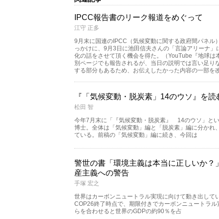
IPCC報告書のリーク報道をめぐって
江守 正多
9月末に国連のIPCC（気候変動に関する政府間パネル
っかけに、9月3日に池田信夫さんの「言論アリーナ」
化の話をさせて頂く機会を得た。（YouTube『地球
別ページでも報告されるが、当日の説明では言い足り
する部分もあるため、お伝えしたかった内容の一部を
『「気候変動・脱炭素」14のウソ』を読
松田 智
今年7月末に「『気候変動・脱炭素』 14のウソ」と
博士。全体は「気候変動」編と「脱炭素」編に分かれ
ている。前稿の「気候変動」編に続き、今回は
警世の書「環境主義は本当に正しいか？
産主義への警告
手塚 宏之
世界はカーボンニュートラル実現に向けて動き出して
COP26終了時点で、期限付きでカーボンニュートラル
らを合わせると世界のGDPの約90％を占