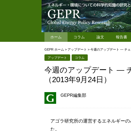
ホーム
コラム
論文
報告書
GEPR ホーム
>
アップデート
>
今週のアップデート — チェ
アップデート
コラム
今週のアップデート —
（2013年9月24日）
GEPR編集部
アゴラ研究所の運営するエネルギーの
た。