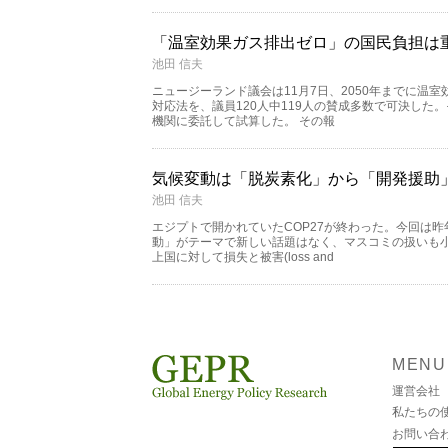
「温室効果ガス排出ゼロ」の国民負担は
池田 信夫
ニュージーランド議会は11月7日、2050年までに温
対応法を、議員120人中119人の賛成多数で可決した
機関に委託して試算した。 その報
気候変動は「脱炭素化」から「開発援助
池田 信夫
エジプトで開かれていたCOP27が終わった。今回は昨
動」がテーマで新しい話題はなく、マスコミの扱いも
上国に対して損失と被害(loss and
MENU
運営会社
私たちの
お問い合