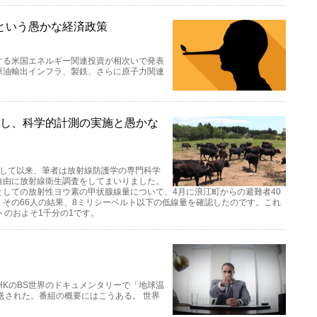
という愚かな経済政策
する米国エネルギー関連投資が相次いで発表
原油輸出インフラ、製鉄、さらに原子力関連
なし、科学的計測の実施と愚かな
生して以来、筆者は放射線防護学の専門科学
自由に放射線衛生調査をしてまいりました。
しての放射性ヨウ素の甲状腺線量について、4月に浪江町からの避難者40
その66人の結果、8ミリシーベルト以下の低線量を確認したのです。これ
トのおよそ1千分の1です。
HKのBS世界のドキュメンタリーで「地球温
送された。番組の概要にはこうある。 世界