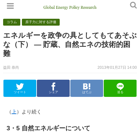
コラム
原子力に対する評価
エネルギーを政争の具としてもてあそぶ
な（下） — 貯蔵、自然エネの技術的困
難
益田 恭尚
2013年01月27日 14:00
ツイート
シェア
はてぶ
送る
（
上
）より続く
3・5 自然エネルギーについて