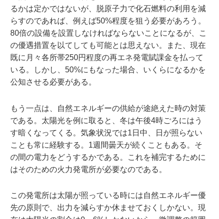
るかは定かではないが、脱原子力で化石燃料の利用を減
らすのであれば、例えば50%程度を狙う必要があろう。
80倍の設備を設置しなければならないことになるが、こ
の優遇措置を以てしても可能とは思えない。また、現在
既に月々各所帯250円程度の再エネ発電賦課金を払って
いる。しかし、50%にもなった場合、いくらになるかを
公知させる必要がある。
もう一点は、自然エネルギーの供給が途絶えた時の対策
である。太陽光を例に取ると、冬は午後4時ごろにはう
す暗くなってくる。気象状況では1日中、日が照らない
ことも常に経験する。1週間曇天が続くこともある。そ
の間の電力をどうするかである。これを補完するために
はそのための火力発電所が必要なのである。
この発電所は太陽が照っている時には自然エネルギー優
先の原則で、出力を減らすか休ませておくしかない。現