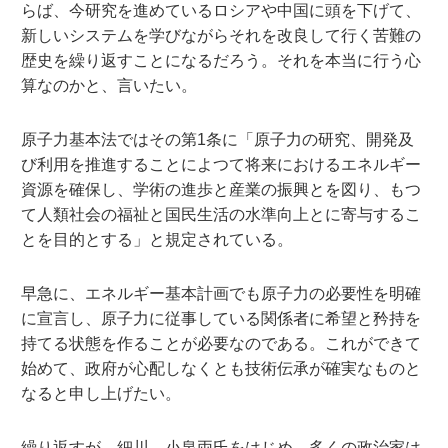
らば、今研究を進めているロシアや中国に頭を下げて、
新しいシステムを学びながらそれを改良して行く苦難の
歴史を繰り返すことになるだろう。それを本当に行う心
算なのかと、言いたい。
原子力基本法ではその第1条に「原子力の研究、開発及
び利用を推進することによつて将来におけるエネルギー
資源を確保し、学術の進歩と産業の振興とを図り、もつ
て人類社会の福祉と国民生活の水準向上とに寄与するこ
とを目的とする」と規定されている。
早急に、エネルギー基本計画でも原子力の必要性を明確
に宣言し、原子力に従事している関係者に希望と矜持を
持てる状態を作ることが必要なのである。これができて
始めて、政府が心配しなくとも技術伝承が確実なものと
なると申し上げたい。
繰り返すが、細川、小泉両氏をはじめ、多くの政治家は