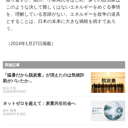
このような決して難しくはないエネルギーをめぐる事情
を、理解している形跡がない。エネルギーを政争の道具
とすることは、日本の未来に大きな禍根を残すであろ
う。
（2014年1月27日掲載）
関連記事
「猛暑だから脱炭素」が消えたのは気候詐
欺がバレたか...
杉山 大志
2026年08月05日
ネットゼロを超えて：炭素共生社会へ
室中 善博
2026年07月30日