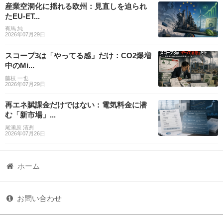
産業空洞化に揺れる欧州：見直しを迫られ
たEU-ET...
有馬 純
2026年07月29日
スコープ3は「やってる感」だけ：CO2爆増
中のMi...
藤枝 一也
2026年07月29日
再エネ賦課金だけではない：電気料金に潜
む「新市場」...
尾瀬原 清冽
2026年07月26日
ホーム
お問い合わせ