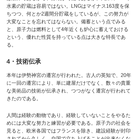
水素の貯蔵は容易ではない。LNGはマイナス163度を保
ちつつ、何とか2週間分貯蔵をしているが、この努力が
大変なことを忘れてはならない。備蓄という点でみる
と、原子力は燃料として4年近くも炉心に蓄えておける
という、優れた性質を持っている点は大きな特長であ
る。
4・技術伝承
本年は伊勢神宮の遷宮が行われた。古人の英知で、20年
に一回の遷宮により、単に建屋だけでなく、数々の貴重
な美術品の技術が伝承され、つつがなく遷宮が行われて
きたのである。
人間は経験の動物であり、経験していないことをやるた
めには大変な努力と練習が必要である。原子力の社会を
見ると、欧米各国ではフランスを除き、建設経験が封印
されてから久しく、自国で立ち上げることが出来なくな