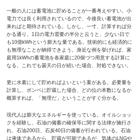
一般の人には蓄電池に貯めることが一番考えやすい。小
電力では良く利用されているので、今後良い蓄電池が出
来ればと期待されている。しかし、一寸、計算すれば分
かる通り。1日の電力需要の半分と云うと、少ない日で
も10億kWhという膨大な量である。技術的にも経済的に
も無理なことが納得できよう。身近な例を挙げれば、家
庭用1kWhの蓄電池を各家庭に20個づつ用意する計算に
なる。これでも曇天の日が続いた場合、対処できない。
更に水素にして貯めればよいという案がある。必要量を
計算し、ボンベに貯蔵した場合、どの位の本数になるか
概算すれば、「無理だ」ということがすぐ分かる。
現代人は膨大なエネルギーを使っている。オイルショッ
クを経験し、石油の備蓄の確保等に関する法律が施行さ
れ、石油200日、石炭40日の備蓄が行われている。石油
は液体であるから、貯蔵が可能であるが、気体のLNGや