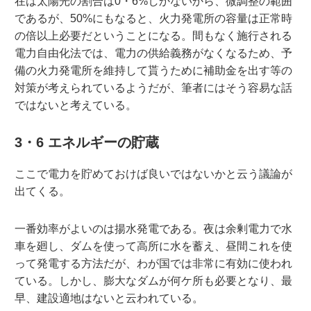
在は太陽光の割合は0・6%しかないから、微調整の範囲
であるが、50%にもなると、火力発電所の容量は正常時
の倍以上必要だということになる。間もなく施行される
電力自由化法では、電力の供給義務がなくなるため、予
備の火力発電所を維持して貰うために補助金を出す等の
対策が考えられているようだが、筆者にはそう容易な話
ではないと考えている。
3・6 エネルギーの貯蔵
ここで電力を貯めておけば良いではないかと云う議論が
出てくる。
一番効率がよいのは揚水発電である。夜は余剰電力で水
車を廻し、ダムを使って高所に水を蓄え、昼間これを使
って発電する方法だが、わが国では非常に有効に使われ
ている。しかし、膨大なダムが何ケ所も必要となり、最
早、建設適地はないと云われている。