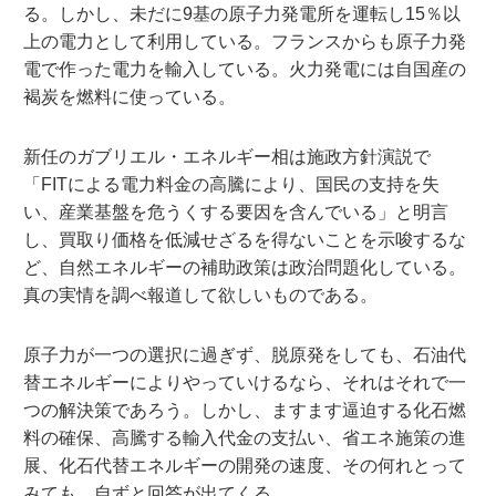
る。しかし、未だに9基の原子力発電所を運転し15％以
上の電力として利用している。フランスからも原子力発
電で作った電力を輸入している。火力発電には自国産の
褐炭を燃料に使っている。
新任のガブリエル・エネルギー相は施政方針演説で
「FITによる電力料金の高騰により、国民の支持を失
い、産業基盤を危うくする要因を含んでいる」と明言
し、買取り価格を低減せざるを得ないことを示唆するな
ど、自然エネルギーの補助政策は政治問題化している。
真の実情を調べ報道して欲しいものである。
原子力が一つの選択に過ぎず、脱原発をしても、石油代
替エネルギーによりやっていけるなら、それはそれで一
つの解決策であろう。しかし、ますます逼迫する化石燃
料の確保、高騰する輸入代金の支払い、省エネ施策の進
展、化石代替エネルギーの開発の速度、その何れとって
みても、自ずと回答が出てくる。