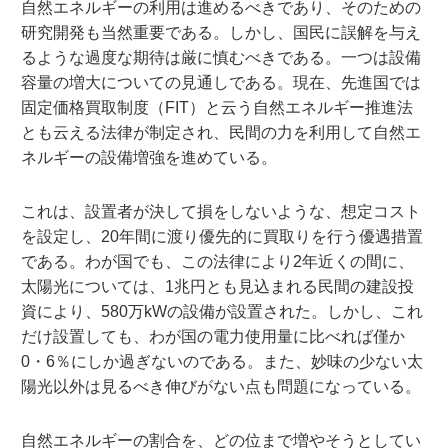
自然エネルギーの利用は進めるべきであり、そのための
研究開発も当然重要である。しかし、国民に誤解を与え
るような過度な期待は厳に慎むべきである。一つは設備
容量の増大についての見通しである。現在、先進国では
固定価格買取制度（FIT）と云う自然エネルギー推進法
とも云える法律が制定され、民間の力を利用して自然エ
ネルギーの設備増強を進めている。
これは、設置者が決して損をしないような、想定コスト
を設定し、20年間に渡り優先的に買取りを行う優遇措置
である。わが国でも、この法律により2年近くの間に、
太陽光については、1兆円とも見込まれる民間の建設投
資により、580万kWの設備が設置された。しかし、これ
だけ設置しても、わが国の電力使用量に比べれば僅か
0・6％にしか過ぎないのである。また、妙味の少ない太
陽光以外は見るべき伸びがない点も問題になっている。
自然エネルギーの割合を、どの位まで増やそうとしてい