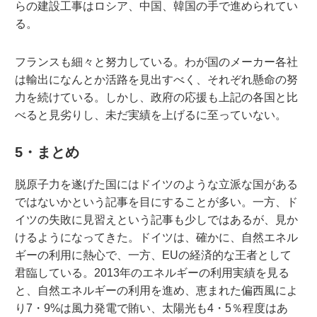
らの建設工事はロシア、中国、韓国の手で進められてい
る。
フランスも細々と努力している。わが国のメーカー各社
は輸出になんとか活路を見出すべく、それぞれ懸命の努
力を続けている。しかし、政府の応援も上記の各国と比
べると見劣りし、未だ実績を上げるに至っていない。
5・まとめ
脱原子力を遂げた国にはドイツのような立派な国がある
ではないかという記事を目にすることが多い。一方、ド
イツの失敗に見習えという記事も少しではあるが、見か
けるようになってきた。ドイツは、確かに、自然エネル
ギーの利用に熱心で、一方、EUの経済的な王者として
君臨している。2013年のエネルギーの利用実績を見る
と、自然エネルギーの利用を進め、恵まれた偏西風によ
り7・9%は風力発電で賄い、太陽光も4・5％程度はあ