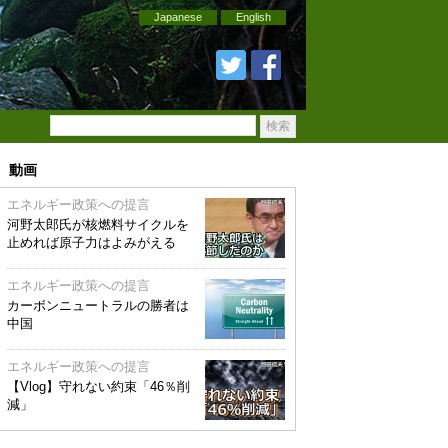
Japanese
English
動画
エネルギー政策への提言
河野太郎氏が核燃料サイクルを
止めれば原子力はよみがえる
エネルギー政策への提言
カーボンニュートラルの勝者は
中国
エネルギー政策への提言
【Vlog】守れない約束「46％削
減」