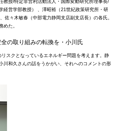
任教授/特定非営利活動法人・国際変動研究所理事長/
学経営学部教授） 、澤昭裕（21世紀政策研究所・研
 、佐々木敏春（中部電力静岡支店副支店長）の各氏。
務めた。
安全の取り組みの転換を・小川氏
のリスクとなっているエネルギー問題を考えます。静
小川和久さんの話をうかがい、それへのコメントの形