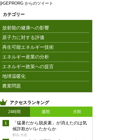
@GEPRORG からのツイート
カテゴリー
放射能の健康への影響
原子力に対する評価
再生可能エネルギー技術
エネルギー産業の分析
エネルギー政策への提言
地球温暖化
農業問題
アクセスランキング
24時間
週間
月間
「猛暑だから脱炭素」が消えたのは気
候詐欺がバレたからか
杉山 大志