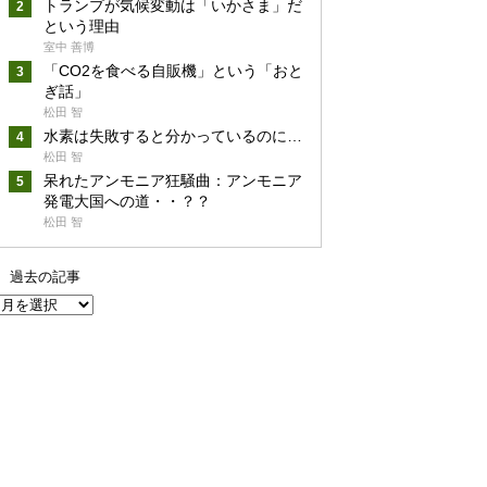
トランプが気候変動は「いかさま」だ
という理由
室中 善博
「CO2を食べる自販機」という「おと
ぎ話」
松田 智
水素は失敗すると分かっているのに…
松田 智
呆れたアンモニア狂騒曲：アンモニア
発電大国への道・・？？
松田 智
過去の記事