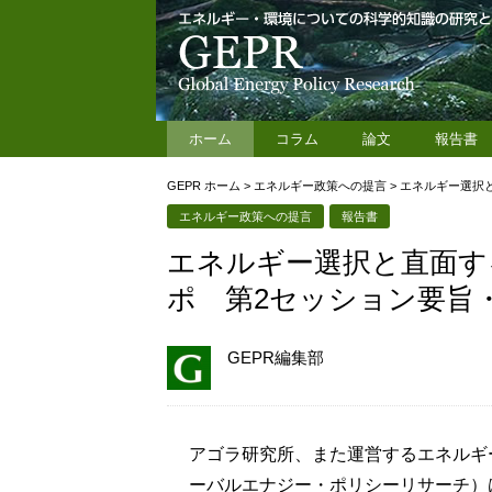
ホーム
コラム
論文
報告書
GEPR ホーム
>
エネルギー政策への提言
>
エネルギー選択
エネルギー政策への提言
報告書
エネルギー選択と直面す
ポ 第2セッション要旨
GEPR編集部
アゴラ研究所、また運営するエネルギ
ーバルエナジー・ポリシーリサーチ）