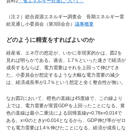
資料2
「省エネルギー対策について」
（注２）総合資源エネルギー調査会 長期エネルギー需
給見通し小委員会（第3回会合）
議事概要
どのように精査をすればよいのか
経産省、エネ庁の想定が、いかに非現実的かは、図2を
見れば明らかである。過去、1.7％といった速さで経済が
成長するならば、電力需要はそれを上回って伸びてき
た。小委員会が想定するような大幅な電力需要の減少
は、経済成長率が1.7％という想定と全く整合性が無い。
なお図2において、橙色の直線は45度線で、この線より
上では、電力需要が実質GDPを上回ったことになる。黄
色の直線は最小二乗法による回帰直線y=0.78x+0.014で
ある。x=0のときy=0.014となるから、GDP伸び率がゼロ
でも電力需要は1.4％伸びたことになる。経済が成長しな