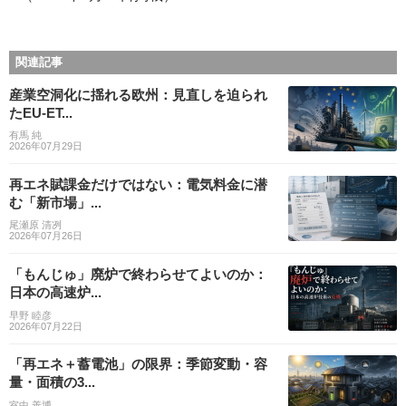
関連記事
産業空洞化に揺れる欧州：見直しを迫られ
たEU-ET...
有馬 純
2026年07月29日
再エネ賦課金だけではない：電気料金に潜
む「新市場」...
尾瀬原 清冽
2026年07月26日
「もんじゅ」廃炉で終わらせてよいのか：
日本の高速炉...
早野 睦彦
2026年07月22日
「再エネ＋蓄電池」の限界：季節変動・容
量・面積の3...
室中 善博