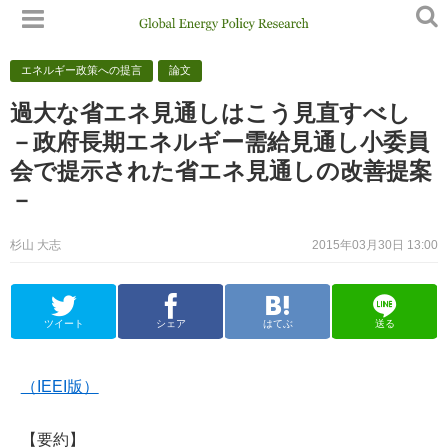
エネルギー政策への提言
論文
過大な省エネ見通しはこう見直すべし
－政府長期エネルギー需給見通し小委員
会で提示された省エネ見通しの改善提案
－
杉山 大志
2015年03月30日 13:00
ツイート
シェア
はてぶ
送る
（IEEI版）
【要約】