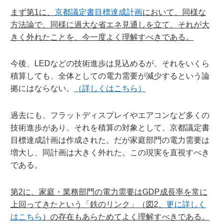
まず第1に、
京都議定書目標達成計画
において、同様な
方法論で、同様に過大な省エネ見通しを立て、それが大
きく外れたことを、今一度よく理解すべきである。
今後、LEDなどの技術進歩は見込めるが、それをいくら
積算しても、全体としての電力需要が減少するという論
拠にはならない。
（詳しくはこちら）
過去にも、フラットディスプレイやエアコンなど多くの
技術進歩があり、それを積算の対象として、京都議定書
目標達成計画は作成された。だが家庭部門の電力需要は
増大し、同計画は大きく外れた。この現実を直視すべき
である。
第2に、家庭・業務部門の電力需要はGDP成長率を常に
上回ってきたという「鉄のリンク」（図2、
更に詳しく
はこちら
）の存在もあらためてよく理解すべきである。