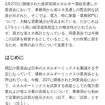
2月27日に開催された政府長期エネルギー需給見通し小
委員会において、事務局から省エネ見通しの暫定的な試
算が示された。そこでは、電力、特に家庭・業務部門に
ついて、大幅な需要減少が見込まれている。だがこれは
1.7％という高い経済成長想定との整合性がとれておら
ず、過大な省エネ推計となっている。同委員会では今後
この試算を精査するとしているところ、その作業に資す
るため、改善のあり方について提案する。
はじめに
標記小委員会は日本のエネルギーミックスを審議する予
定になっていて、通称エネルギーミックス小委員会とも
呼ばれている。今般、2/27に開催された同委員会におい
て、エネルギーミックスを試算する前提としての電力需
要および省エネ量の見積もりについて、事務局から初め
て定量的な試算が提示された（以下、単に「試算」とす
る）（注１）。