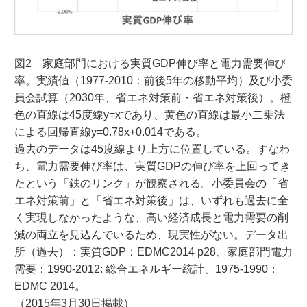
図2 家庭部門における実質GDP伸び率と電力需要伸び
率。実績値（1977-2010：前後5年の移動平均）及び小委
員会試算（2030年、省エネ対策前・省エネ対策後）。橙
色の直線は45度線y=xであり、黄色の直線は最小二乗法
による回帰直線y=0.78x+0.014である。
過去のデータは45度線より上方に位置している。すなわ
ち、電力需要伸び率は、実質GDPの伸び率を上回ってき
たという「鉄のリンク」が観察される。小委員会の「省
エネ対策前」と「省エネ対策後」は、いずれも過去に全
く実現しなかったような、高い経済成長と電力需要の削
減の両立を見込んでいるため、現実性がない。データ出
所（過去）：実質GDP：EDMC2014 p28、家庭部門電力
需要：1990-2012: 総合エネルギー統計、1975-1990：
EDMC 2014。
（2015年3月30日掲載）