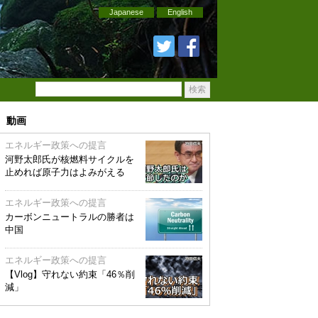
Japanese
English
動画
エネルギー政策への提言
河野太郎氏が核燃料サイクルを
止めれば原子力はよみがえる
エネルギー政策への提言
カーボンニュートラルの勝者は
中国
エネルギー政策への提言
【Vlog】守れない約束「46％削
減」