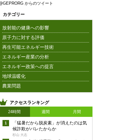
@GEPRORG からのツイート
カテゴリー
放射能の健康への影響
原子力に対する評価
再生可能エネルギー技術
エネルギー産業の分析
エネルギー政策への提言
地球温暖化
農業問題
アクセスランキング
24時間
週間
月間
「猛暑だから脱炭素」が消えたのは気
候詐欺がバレたからか
杉山 大志