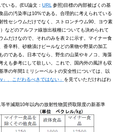
でいる。(EU論文：
URL
参照)目標の内部被ばくの基
食品の汚染率は10%である。合理的に考えられている
射性セシウムだけでなく、ストロンチウム90、ヨウ素
239）などのアルファ線放出核種についても決められて
ウムだけなので、それのみを表２に示す。マイナー食
、香辛料、砂糖漬けピールなどの果物や野菜の加工
ものである。日本でなら、野生の山菜やキノコ、海藻
考えも参考にして欲しい。これで、国内外の風評も収
基準の年間1ミリシーベルトの安全性については、以
Sv」、こだわるべきではない」
を見ていただければわ
ム等半減期10年以内の放射性物質摂取限度の新基準