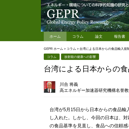
ホーム
コラム
論文
報告書
GEPR ホーム
>
コラム
>
台湾による日本からの食品輸入規
コラム
放射能の健康への影響
台湾による日本からの食
川合 将義
高エネルギー加速器研究機構名誉教
台湾が5月15日から日本からの食品
し入れた。しかし、今回の日本は、対
の食品基準を見直し、食品への信頼感