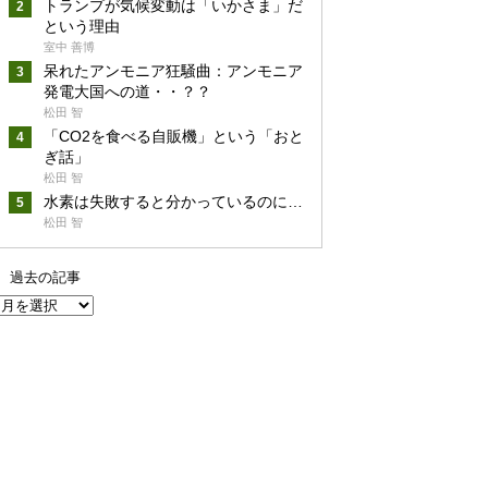
トランプが気候変動は「いかさま」だ
という理由
室中 善博
呆れたアンモニア狂騒曲：アンモニア
発電大国への道・・？？
松田 智
「CO2を食べる自販機」という「おと
ぎ話」
松田 智
水素は失敗すると分かっているのに…
松田 智
過去の記事