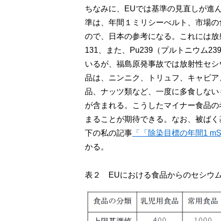
ちなみに、EUでは基準の見直しが進ん
準は、年間１ミリシーべルト、市場の
ので、日本の参考になる。これには放
131、また、Pu239（プルトニウム
いるが、福島原発事故では放射性セシ
品は、ニンニク、トリュフ、キャビア
品、ナッツ類など、一度に多食しない
が含まれる。こうしたマイナー食品の
まることが期待できる。なお、被ばく
下の私の記事
「「除染目標の年間1 m
かる。
表２ EUにおける食品からのセシウ