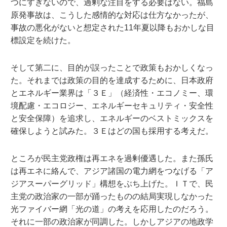
つにすぎないので、過剰な注目をする必要はない。福島
原発事故は、こうした感情的な対応は仕方なかったが、
事故の悪化がないと想定された11年夏以降もおかしな目
標設定を続けた。
そして第二に、目的が誤ったことで政策もおかしくなっ
た。それまでは政策の目的を達成するために、日本政府
とエネルギー業界は「３Ｅ」（経済性・エコノミー、環
境配慮・エコロジー、エネルギーセキュリティ・安全性
と安全保障）を追求し、エネルギーのベストミックスを
確保しようと試みた。３Ｅはどの国も採用する考えだ。
ところが民主党政権は再エネを過剰優遇した。また孫氏
は再エネに絡んで、アジア諸国の電力網をつなげる「ア
ジアスーパーグリッド」構想をぶち上げた。ＩＴで、民
主党の政治家の一部が踊ったものの結局実現しなかった
光ファイバー網「光の道」の考えを応用したのだろう。
それに一部の政治家が同調した。しかしアジアの地政学