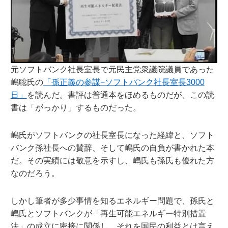
元ソフトバンク社長室長で元民主党衆議院議員であった
嶋聡氏の
「孫正義の参謀−ソフトバンク社長室長3000
日」
を読んだ。書評は普通本をほめるものだが、この読
書は「がっかり」するものだった。
嶋氏がソフトバンクの社長室長になった経緯と、ソフト
バンク孫社長への賛辞、そして嶋氏の自負が書かれた本
だ。その実績には敬意を示すし、嶋氏も孫氏も優れた方
なのだろう。
しかし筆者が多少事情を知るエネルギー問題で、孫氏と
嶋氏とソフトバンクが「再生可能エネルギー特別措置
法」の成立に密接に関係し、それを国民の利益とは言え