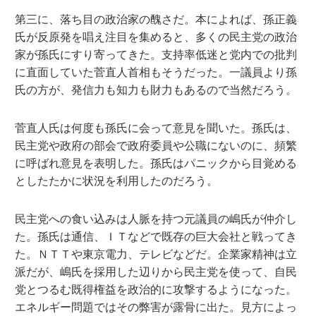
第三に、落ち目の政治家の醜さだ。本によれば、孫正義
氏が反原発を唱え注目を集めると、多くの民主党の政治
家が孫氏にすり寄ってきた。支持率低迷と党内での批判
に直面していた菅直人首相もそうだった。一議員より孫
氏の方が、発信力も知力も財力もあるので当然だろう。
菅直人氏は何度も孫氏に会って意見を聞いた。孫氏は、
民主党や政府の部会で政府委員や公職にないのに、頻繁
に呼ばれ意見を表明した。孫氏はパニックから目覚める
としたたかに状況を利用したのだろう。
民主党への食い込みは人脈を持つ元議員の嶋氏が仲介し
た。孫氏は通信、ＩＴなどで既存の巨大会社と戦ってき
た。ＮＴＴや東京電力、テレビなどだ。企業家精神は立
派だが、嶋氏を採用した辺りから民主党を使って、自民
党とつるむ既得権益を政治的に攻撃するようになった。
エネルギー問題ではその弊害が露骨に出た。見方によっ