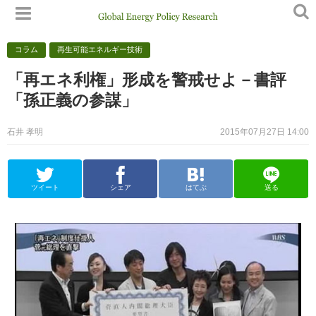
コラム
再生可能エネルギー技術
「再エネ利権」形成を警戒せよ－書評
「孫正義の参謀」
石井 孝明
2015年07月27日 14:00
ツイート
シェア
はてぶ
送る