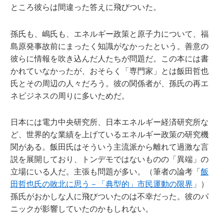
ところ彼らは間違った答えに飛びついた。
孫氏も、嶋氏も、エネルギー政策と原子力について、福
島原発事故前にまったく知識がなかったという。善意の
彼らに情報を吹き込んだ人たちが問題だ。この本には書
かれていなかったが、おそらく「専門家」とは飯田哲也
氏とその周辺の人々だろう。彼の関係者が、孫氏の再エ
ネビジネスの周りに多いためだ。
日本には電力中央研究所、日本エネルギー経済研究所な
ど、世界的な業績を上げているエネルギー政策の研究機
関がある。飯田氏はそういう主流派から離れて過激な言
説を展開しており、トンデモではないものの「異端」の
立場にいる人だ。主張も問題が多い。（筆者の論考「
飯
田哲也氏の敗北に思う－「典型的」市民運動の限界
」）
孫氏がおかしな人に飛びついたのは不幸だった。彼のパ
ニックが影響していたのかもしれない。