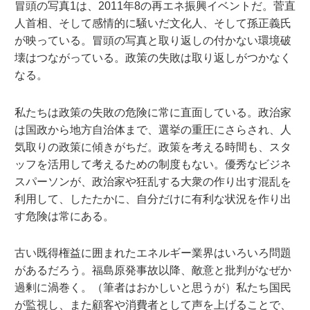
冒頭の写真1は、2011年8の再エネ振興イベントだ。菅直
人首相、そして感情的に騒いだ文化人、そして孫正義氏
が映っている。冒頭の写真と取り返しの付かない環境破
壊はつながっている。政策の失敗は取り返しがつかなく
なる。
私たちは政策の失敗の危険に常に直面している。政治家
は国政から地方自治体まで、選挙の重圧にさらされ、人
気取りの政策に傾きがちだ。政策を考える時間も、スタ
ッフを活用して考えるための制度もない。優秀なビジネ
スパーソンが、政治家や狂乱する大衆の作り出す混乱を
利用して、したたかに、自分だけに有利な状況を作り出
す危険は常にある。
古い既得権益に囲まれたエネルギー業界はいろいろ問題
があるだろう。福島原発事故以降、敵意と批判がなぜか
過剰に渦巻く。（筆者はおかしいと思うが）私たち国民
が監視し、また顧客や消費者として声を上げることで、