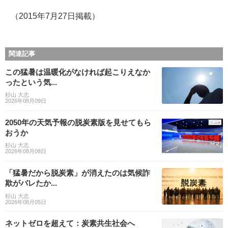
（2015年7月27日掲載）
関連記事
この猛暑は温暖化がなければ起こりえなか
ったという気...
杉山 大志
2026年08月09日
2050年の天気予報の脱炭素版を見せてもら
おうか
杉山 大志
2026年08月08日
「猛暑だから脱炭素」が消えたのは気候詐
欺がバレたか...
杉山 大志
2026年08月05日
ネットゼロを超えて：炭素共生社会へ