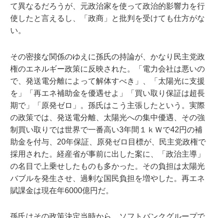
て異なるだろうが、元政治家を使って政治的影響力を行
使したと言えるし、「政商」と批判を受けても仕方がな
い。
その密接な関係のゆえに孫氏の持論が、かなり民主党政
権のエネルギー政策に反映された。「電力会社は悪いの
で、発送電分離によって解体すべき」、「太陽光に支援
を」「再エネ補助金を優遇せよ」「買い取り保証は超長
期で」「原発ゼロ」。孫氏はこう主張したという。実際
の政策では、発送電分離、太陽光への集中優遇、その強
制買い取りでは世界で一番高い3年間１ｋＷで42円の補
助金を付与、20年保証、原発ゼロ目標が、民主党政権で
採用された。経産省が事前に出した案に、「政治主導」
の名目で上乗せしたものも多かった。その負担は太陽光
バブルを発生させ、過剰な国民負担を増やした。再エネ
賦課金は現在年6000億円だ。
孫氏はその政策決定当時から、ソフトバンクグループで