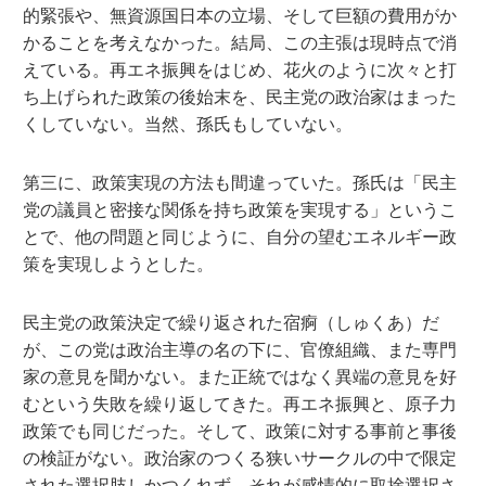
的緊張や、無資源国日本の立場、そして巨額の費用がか
かることを考えなかった。結局、この主張は現時点で消
えている。再エネ振興をはじめ、花火のように次々と打
ち上げられた政策の後始末を、民主党の政治家はまった
くしていない。当然、孫氏もしていない。
第三に、政策実現の方法も間違っていた。孫氏は「民主
党の議員と密接な関係を持ち政策を実現する」というこ
とで、他の問題と同じように、自分の望むエネルギー政
策を実現しようとした。
民主党の政策決定で繰り返された宿痾（しゅくあ）だ
が、この党は政治主導の名の下に、官僚組織、また専門
家の意見を聞かない。また正統ではなく異端の意見を好
むという失敗を繰り返してきた。再エネ振興と、原子力
政策でも同じだった。そして、政策に対する事前と事後
の検証がない。政治家のつくる狭いサークルの中で限定
された選択肢しかつくれず、それが感情的に取捨選択さ