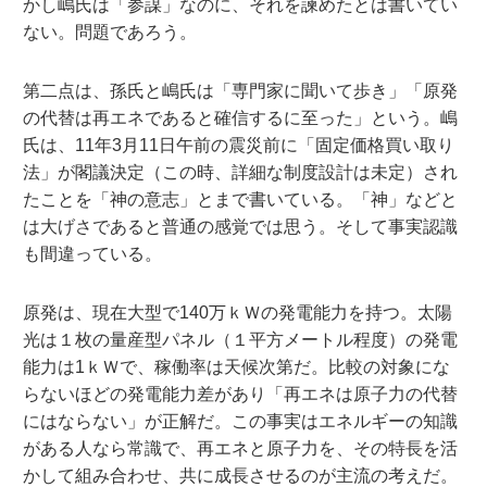
かし嶋氏は「参謀」なのに、それを諫めたとは書いてい
ない。問題であろう。
第二点は、孫氏と嶋氏は「専門家に聞いて歩き」「原発
の代替は再エネであると確信するに至った」という。嶋
氏は、11年3月11日午前の震災前に「固定価格買い取り
法」が閣議決定（この時、詳細な制度設計は未定）され
たことを「神の意志」とまで書いている。「神」などと
は大げさであると普通の感覚では思う。そして事実認識
も間違っている。
原発は、現在大型で140万ｋＷの発電能力を持つ。太陽
光は１枚の量産型パネル（１平方メートル程度）の発電
能力は1ｋＷで、稼働率は天候次第だ。比較の対象にな
らないほどの発電能力差があり「再エネは原子力の代替
にはならない」が正解だ。この事実はエネルギーの知識
がある人なら常識で、再エネと原子力を、その特長を活
かして組み合わせ、共に成長させるのが主流の考えだ。