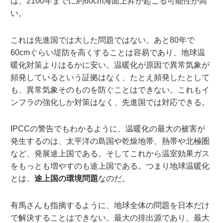
は、2100年までに約60cm海面上昇が起こる可能性が高
い。
これは先進国では大した問題ではない。あと80年で
60cmぐらい堤防を高くすることは容易であり、地球温
暖化対策よりはるかに安い。温暖化が原因で異常気象が
頻発しているという証拠はなく、たとえ頻発したとして
も、異常気象そのものを防ぐことはできない。これもイ
ンフラの強化しか対策はなく、先進国では対応できる。
IPCCの警告でもわかるように、温暖化の最大の被害が
発生するのは、太平洋の島国や乾燥地帯、熱帯や北極圏
など、発展途上国である。そしてこれから温室効果ガス
をもっとも増やすのも途上国である。つまり地球温暖化
とは、
途上国の環境問題
なのだ。
有馬さんも指摘するように、地球全体の問題を日本だけ
で解決することはできない。最大の排出源であり、最大