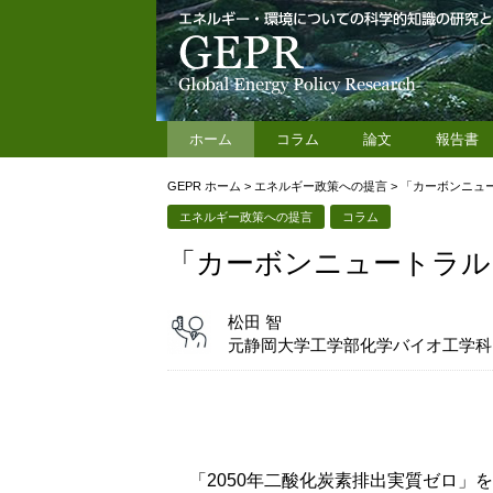
ホーム
コラム
論文
報告書
GEPR ホーム
>
エネルギー政策への提言
>
「カーボンニュ
エネルギー政策への提言
コラム
「カーボンニュートラル
松田 智
元静岡大学工学部化学バイオ工学科
「2050年二酸化炭素排出実質ゼロ