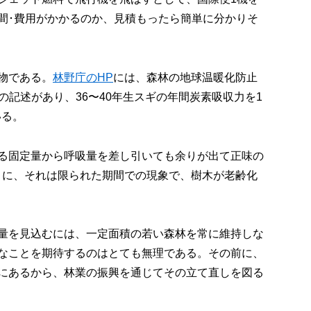
間･費用がかかるのか、見積もったら簡単に分かりそ
物である。
林野庁のHP
には、森林の地球温暖化防止
の記述があり、36〜40年生スギの年間炭素吸収力を1
いる。
る固定量から呼吸量を差し引いても余りが出て正味の
うに、それは限られた期間での現象で、樹木が老齢化
量を見込むには、一定面積の若い森林を常に維持しな
なことを期待するのはとても無理である。その前に、
にあるから、林業の振興を通じてその立て直しを図る