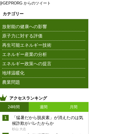
@GEPRORG からのツイート
カテゴリー
放射能の健康への影響
原子力に対する評価
再生可能エネルギー技術
エネルギー産業の分析
エネルギー政策への提言
地球温暖化
農業問題
アクセスランキング
24時間
週間
月間
「猛暑だから脱炭素」が消えたのは気
候詐欺がバレたからか
杉山 大志