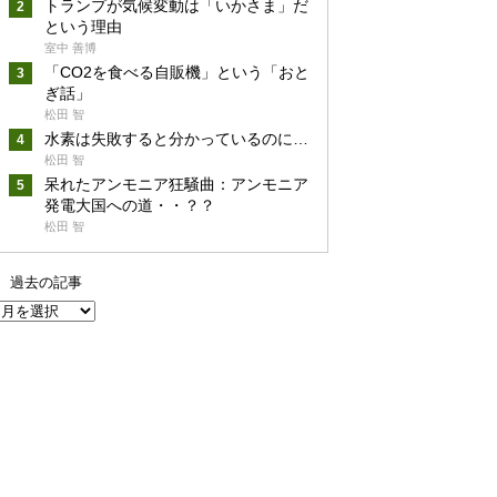
トランプが気候変動は「いかさま」だ
という理由
室中 善博
「CO2を食べる自販機」という「おと
ぎ話」
松田 智
水素は失敗すると分かっているのに…
松田 智
呆れたアンモニア狂騒曲：アンモニア
発電大国への道・・？？
松田 智
過去の記事