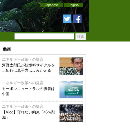
Japanese
English
動画
エネルギー政策への提言
河野太郎氏が核燃料サイクルを
止めれば原子力はよみがえる
エネルギー政策への提言
カーボンニュートラルの勝者は
中国
エネルギー政策への提言
【Vlog】守れない約束「46％削
減」