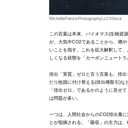
MichellePatrickPhotographyLLC/iStock
この言葉は本来、バイオマス(生物資
が、大気中CO2であることから、燃や
いことを指す。これを拡大解釈して、
しくなる状態を「カーボンニュートラル
排出「実質」ゼロと言う言葉も、排出
だり他国に付け替える(排出権取引)
「排出ゼロ」であるかのように見せて
は問題が多い。
一つは、人間社会からのCO2排出量
とが指摘される。「吸収」の主力は、CCS(Car