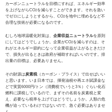
カーボンニュートラルを目標にすれば、エネルギー効率
を上げながらCO
を減らすことができます。それを急い
2
でゼロにしようとするから、CO
を地中に埋めるなど不
2
合理な技術が必要になるのです。
むしろ地球温暖化対策は、
企業収益ニュートラル
を原則
にしてはどうでしょうか。企業がCO
を減らすのは、そ
2
れがエネルギー節約になって企業収益が上がるときだけ
で、損失が出るときは政府が補助すればいいのです。排
出量の目標は、必要ありません。
その財源は
炭素税
（カーボン・プライス）で出せばいい
と思います。いま日本では、揮発油税や再エネ賦課金な
どで実質6000円/トン（消費税でいうと3％）ぐらい化石
燃料に課税しているので、まずその名前を炭素税と変
え、必要なら税率を上げてはどうでしょうか。人類の危
機が迫っているわけではないので、急ぐ必要はありませ
ん。