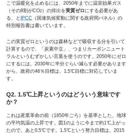
こで温暖化を止めるには、2050年までに温室効果ガス
（その8割がCO
）の排出を
実質ゼロ
にする必要があ
2
る、と
IPCC
（国連気候変動に関する政府間パネル）の
特別報告書は書いています。
この実質ゼロというのは森林などで吸収する分を引いて
計算するので、「炭素中立」、つまりカーボンニュート
ラルというむずかしい言葉を使うのです。2050年にゼロ
にするには、2030年に半分ぐらい減らす必要があります
から、政府の46％目標は、1.5℃目標に対応していま
す。
Q2. 1.5℃上昇というのはどういう意味です
か？
これは産業革命の前（1850年ごろ）を基準とした、地球
の平均気温の上昇です。図1のように今まで約1℃上がっ
たので、あと0.5℃です。1.5℃という努力目標は、2015