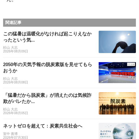
関連記事
この猛暑は温暖化がなければ起こりえなか
ったという気...
杉山 大志
2026年08月09日
2050年の天気予報の脱炭素版を見せてもら
おうか
杉山 大志
2026年08月08日
「猛暑だから脱炭素」が消えたのは気候詐
欺がバレたか...
杉山 大志
2026年08月05日
ネットゼロを超えて：炭素共生社会へ
室中 善博
2026年07月30日