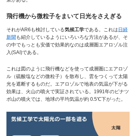
飛行機から微粒子をまいて日光をさえぎる
それがAR6も検討している
気候工学
である。これは
日経
新聞
も紹介しているようにいろいろな方法があるが、そ
の中でもっとも安価で効果的なのは成層圏エアロゾル注
入(SAI)である。
これは図のように飛行機などを使って成層圏にエアロゾ
ル（硫酸塩などの微粒子）を散布し、雲をつくって太陽
光を遮断するものだ。エアロゾルで地表の気温が下がる
効果は、火山の噴火で実証されている。1991年のピナツ
ボ山の噴火では、地球の平均気温が約 0.5℃下がった。