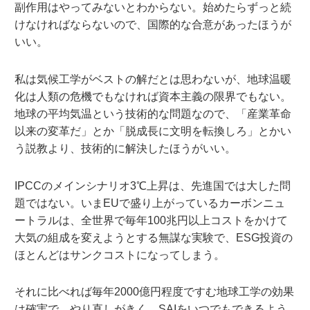
副作用はやってみないとわからない。始めたらずっと続
けなければならないので、国際的な合意があったほうが
いい。
私は気候工学がベストの解だとは思わないが、地球温暖
化は人類の危機でもなければ資本主義の限界でもない。
地球の平均気温という技術的な問題なので、「産業革命
以来の変革だ」とか「脱成長に文明を転換しろ」とかい
う説教より、技術的に解決したほうがいい。
IPCCのメインシナリオ3℃上昇は、先進国では大した問
題ではない。いまEUで盛り上がっているカーボンニュ
ートラルは、全世界で毎年100兆円以上コストをかけて
大気の組成を変えようとする無謀な実験で、ESG投資の
ほとんどはサンクコストになってしまう。
それに比べれば毎年2000億円程度ですむ地球工学の効果
は確実で、やり直しがきく。SAIをいつでもできるよう