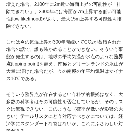
増えた場合、2100年に2m近い海面上昇の可能性が「排
除できない」。2300年には海面が7m上昇する低い可能
性(low likelihood)があり、最大15m上昇する可能性も排
除できない。
これは今の気温上昇が300年間続いてCO
が蓄積された
2
場合の話で、誰も確かめることができない。そういう事
態が発生するのは、地球の平均気温が氷点のような
臨界
点
(tipping point)を超え、南極とグリーンランドの氷山が
大量に溶けた場合だが、今の南極の年平均気温はマイナ
ス10℃である。
そういう臨界点が存在するという科学的根拠はなく、大
多数の科学者はその可能性を否定しているが、そのリス
クは無視できない。このような（確率が低いが影響の大
きい）
テールリスク
にどう対応すべきかについては、経
済学にスタンダードな答はないが、これにふさわしい対
策がある。