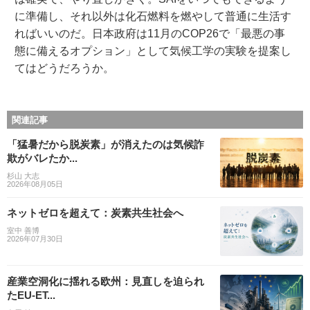
に準備し、それ以外は化石燃料を燃やして普通に生活す
ればいいのだ。日本政府は11月のCOP26で「最悪の事
態に備えるオプション」として気候工学の実験を提案し
てはどうだろうか。
関連記事
「猛暑だから脱炭素」が消えたのは気候詐
欺がバレたか...
杉山 大志
2026年08月05日
ネットゼロを超えて：炭素共生社会へ
室中 善博
2026年07月30日
産業空洞化に揺れる欧州：見直しを迫られ
たEU-ET...