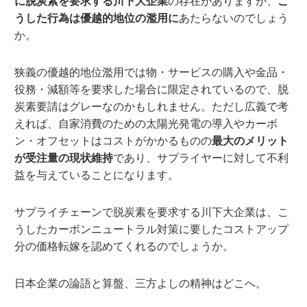
に脱炭素を要求する川下大企業
の存在がありますが、
こ
うした行為は優越的地位の濫用に
あたらないのでしょう
か。
狭義の優越的地位濫用では物・サービスの購入や金品・
役務・減額等を要求した場合に限定されているので、脱
炭素要請はグレーなのかもしれません。ただし広義で考
えれば、自家消費のための太陽光発電の導入やカーボ
ン・オフセットはコストがかかるものの
最大のメリット
が受注量の現状維持
であり、サプライヤーに対して不利
益を与えていることになります。
サプライチェーンで脱炭素を要求する川下大企業は、こ
うしたカーボンニュートラル対策に要したコストアップ
分の価格転嫁を認めてくれるのでしょうか。
日本企業の論語と算盤、三方よしの精神はどこへ。