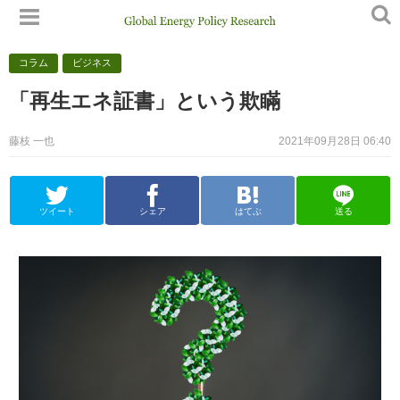
コラム
ビジネス
「再生エネ証書」という欺瞞
藤枝 一也
2021年09月28日 06:40
ツイート
シェア
はてぶ
送る