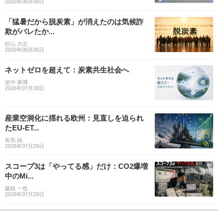
2026年08月08日
「猛暑だから脱炭素」が消えたのは気候詐
欺がバレたか...
杉山 大志
2026年08月05日
ネットゼロを超えて：炭素共生社会へ
室中 善博
2026年07月30日
産業空洞化に揺れる欧州：見直しを迫られ
たEU-ET...
有馬 純
2026年07月29日
スコープ3は「やってる感」だけ：CO2爆増
中のMi...
藤枝 一也
2026年07月29日