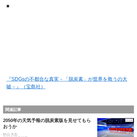
■
『
SDGs
の不都合な真実－「脱炭素」が世界を救うの大
嘘－』（
宝島社）
関連記事
2050年の天気予報の脱炭素版を見せてもら
おうか
杉山 大志