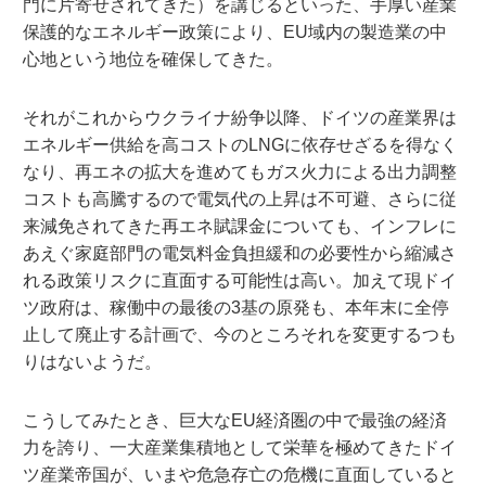
門に片寄せされてきた）を講じるといった、手厚い産業
保護的なエネルギー政策により、EU域内の製造業の中
心地という地位を確保してきた。
それがこれからウクライナ紛争以降、ドイツの産業界は
エネルギー供給を高コストのLNGに依存せざるを得なく
なり、再エネの拡大を進めてもガス火力による出力調整
コストも高騰するので電気代の上昇は不可避、さらに従
来減免されてきた再エネ賦課金についても、インフレに
あえぐ家庭部門の電気料金負担緩和の必要性から縮減さ
れる政策リスクに直面する可能性は高い。加えて現ドイ
ツ政府は、稼働中の最後の3基の原発も、本年末に全停
止して廃止する計画で、今のところそれを変更するつも
りはないようだ。
こうしてみたとき、巨大なEU経済圏の中で最強の経済
力を誇り、一大産業集積地として栄華を極めてきたドイ
ツ産業帝国が、いまや危急存亡の危機に直面していると