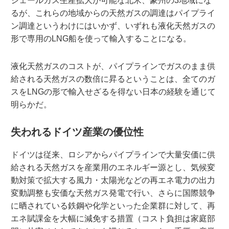
シェールガス生産拡大が可能な北米、豪州の3地域にな
るが、これらの地域からの天然ガスの調達はパイプライ
ン調達というわけにはいかず、いずれも液化天然ガスの
形で専用のLNG船を使って輸入することになる。
液化天然ガスのコストが、パイプラインでガスのまま供
給される天然ガスの数倍に昇るということは、全てのガ
スをLNGの形で輸入せざるを得ない日本の経験を通じて
明らかだ。
失われるドイツ産業の優位性
ドイツは従来、ロシアからパイプラインで大量安価に供
給される天然ガスを産業用のエネルギー源とし、気候変
動対策で拡大する風力・太陽光などの再エネ電力の出力
変動調整も安価な天然ガス発電で行い、さらに国際競争
に晒されている鉄鋼や化学といった企業群に対して、再
エネ賦課金を大幅に減免する措置（コスト負担は家庭部