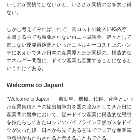
いうのが実情ではないかと、いささか同情の念を禁じ得
ない。
しかし考えてみればこれで、高コストの輸入LNG依存、
高騰する中でも減免されない再エネ賦課金、遅々として
進まない原発再稼働といったエネルギーコスト上のハン
デにあえいできた日本の産業界とほぼ同様の、構造的な
エネルギー問題に、ドイツ産業も直面することになると
いうわけである。
Welcome to Japan!
“Welcome to Japan!” 自動車、機械、鉄鋼、化学といっ
た産業集積とその輸出競争力を国の強みとしてきた日独
産業間の競争において、従来ドイツ産業に構造的な恩恵
を持たらしてきたロシアのパイプライン天然ガスをドイ
ツが失った後、日本から見てある意味でフェアな産業競
争環境がもたらされると考えることもできる。