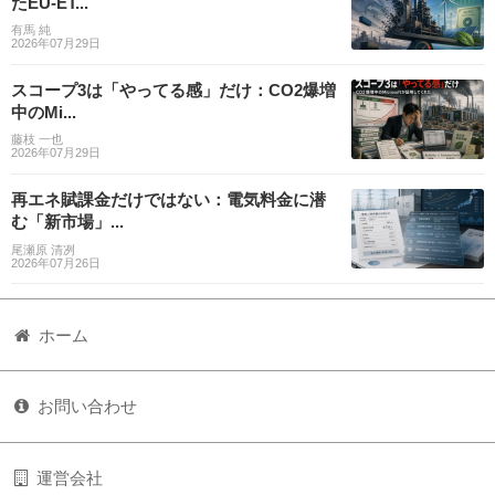
たEU-ET...
有馬 純
2026年07月29日
スコープ3は「やってる感」だけ：CO2爆増
中のMi...
藤枝 一也
2026年07月29日
再エネ賦課金だけではない：電気料金に潜
む「新市場」...
尾瀬原 清冽
2026年07月26日
ホーム
お問い合わせ
運営会社