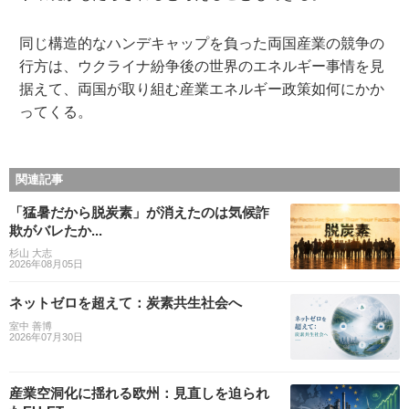
同じ構造的なハンデキャップを負った両国産業の競争の
行方は、ウクライナ紛争後の世界のエネルギー事情を見
据えて、両国が取り組む産業エネルギー政策如何にかか
ってくる。
関連記事
「猛暑だから脱炭素」が消えたのは気候詐
欺がバレたか...
杉山 大志
2026年08月05日
ネットゼロを超えて：炭素共生社会へ
室中 善博
2026年07月30日
産業空洞化に揺れる欧州：見直しを迫られ