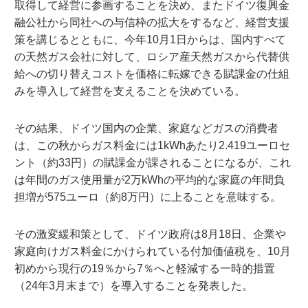
取得して経営に参画することを決め、またドイツ復興金
融公社から同社への与信枠の拡大をするなど、経営支援
策を講じるとともに、今年10月1日からは、国内すべて
の天然ガス会社に対して、ロシア産天然ガスから代替供
給への切り替えコストを価格に転嫁できる賦課金の仕組
みを導入して経営を支えることを決めている。
その結果、ドイツ国内の企業、家庭などガスの消費者
は、この秋からガス料金には1kWhあたり2.419ユーロセ
ント（約33円）の賦課金が課されることになるが、これ
は年間のガス使用量が2万kWhの平均的な家庭の年間負
担増が575ユーロ（約8万円）に上ることを意味する。
その激変緩和策として、ドイツ政府は8月18日、企業や
家庭向けガス料金にかけられている付加価値税を、10月
初めから現行の19％から7％へと軽減する一時的措置
（24年3月末まで）を導入することを発表した。