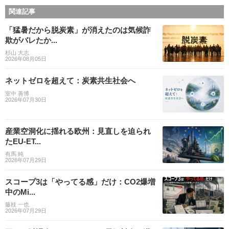
関連記事
「猛暑だから脱炭素」が消えたのは気候詐
欺がバレたか...
杉山 大志
2026年08月05日
ネットゼロを超えて：炭素共生社会へ
室中 善博
2026年07月30日
産業空洞化に揺れる欧州：見直しを迫られ
たEU-ET...
有馬 純
2026年07月29日
スコープ3は「やってる感」だけ：CO2爆増
中のMi...
藤枝 一也
2026年07月29日