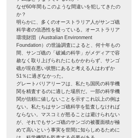
なぜ60年間もこのような間違いを犯してきたの
か？
明らかに、多くのオーストラリア人がサンゴ礁
科学者の信憑性を疑っている。オーストラリア
環境財団（Australian Environment
Foundation）の世論調査によると、何十年もの
間、サンゴ礁の「破滅の科学」がメディアで容
赦なく取り上げられたにもかかわらず、サンゴ
礁が現在悪い状態にあると考える人はわずか
51％に過ぎなかった。
グレートバリアリーフは、私たち国民の科学機
関を精査するのに適した場所だ。一部の科学機
関が信頼に値しないことを示すこれ以上の例は
ない。私たちはサンゴ礁科学を監査しなければ
ならない。マスコミが怒ることは避けられない
が、それでもサンゴ礁のサンゴの被覆面積が極
めて高いという事実を世間に知らしめるために
は、科学機関を監査する必要がある。