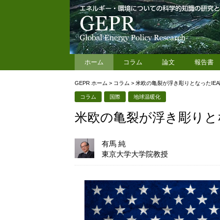
ホーム
コラム
論文
報告書
GEPR ホーム
>
コラム
>
米欧の亀裂が浮き彫りとなったIE
コラム
国際
地球温暖化
米欧の亀裂が浮き彫りと
有馬 純
東京大学大学院教授