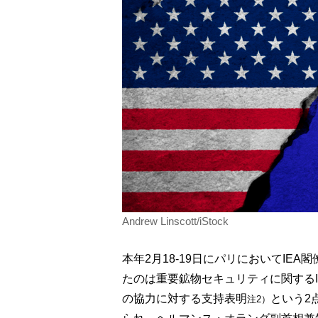
Andrew Linscott/iStock
本年2月18-19日にパリにおいてIE
たのは重要鉱物セキュリティに関するI
の協力に対する支持表明
という2
注2）