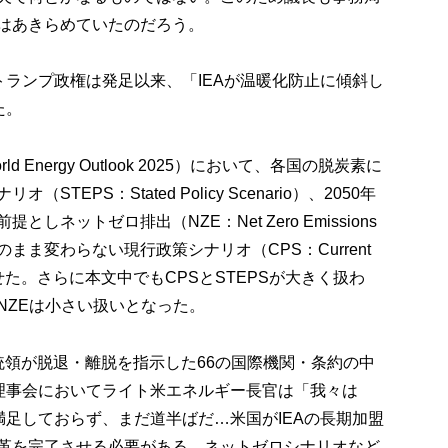
はあきらめていたのだろう。
トランプ政権は発足以来、「IEAが温暖化防止に傾斜し
た。
d Energy Outlook 2025）において、各国の脱炭素に
EPS：Stated Policy Scenario）、2050年
ネットゼロ排出（NZE：Net Zero Emissions
状のまま変わらない現行政策シナリオ（CPS：Current
に復活させた。さらに本文中でもCPSとSTEPSが大きく扱わ
NZEは小さい扱いとなった。
統領が脱退・離脱を指示した66の国際機関・条約の中
僚理事会においてライト米エネルギー長官は「我々は
満足しておらず、まだ道半ばだ…米国がIEAの長期加盟
革を完了させる必要がある…ネットゼロシナリオなど