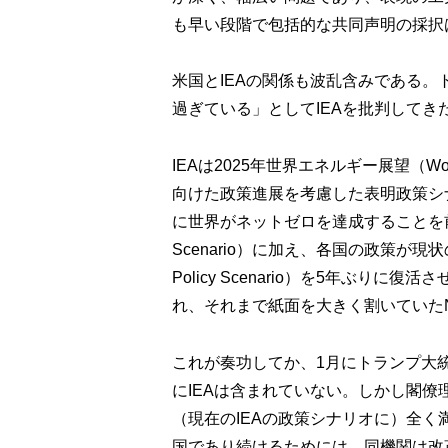
も早い段階で包括的な共同声明の採択
米国とIEAの関係も波乱含みである。
過ぎている」としてIEAを批判してき
IEAは2025年世界エネルギー展望（Worl
向けた政策進展を考慮した表明政策シナリオ（ST
に世界がネットゼロを達成することを前提とし
Scenario）に加え、各国の政策が現
Policy Scenario）を5年ぶり
れ、それまで紙面を大きく割いていた
これが奏功してか、1月にトランプ大
にIEAは含まれていない。しかし閣
（現在のIEAの政策シナリオに）全く
国であり続けるためには、同機関は改