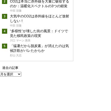
CO2は本当に赤外線を大量に吸収する
のか：温暖化スペクトルの3つの錯覚
中田 宗隆
大気中のCO2は赤外線をほとんど放射
しない！
中田 宗隆
“多様性”が壊した街の風景：ドイツで
見た移民政策の現実
川口 マーン 惠美
「猛暑だから脱炭素」が消えたのは気
候詐欺がバレたからか
杉山 大志
過去の記事