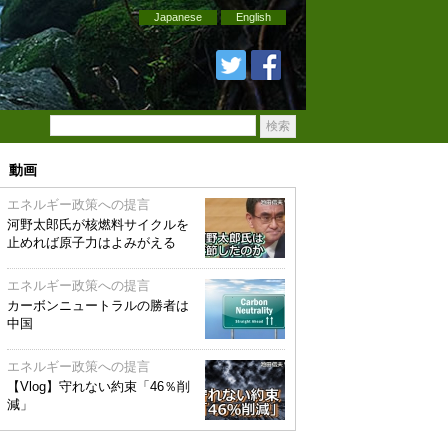
Japanese
English
動画
エネルギー政策への提言
河野太郎氏が核燃料サイクルを
止めれば原子力はよみがえる
エネルギー政策への提言
カーボンニュートラルの勝者は
中国
エネルギー政策への提言
【Vlog】守れない約束「46％削
減」