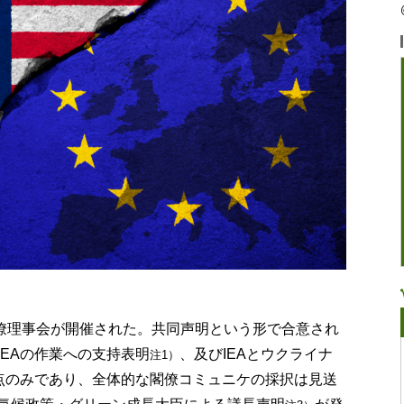
A閣僚理事会が開催された。共同声明という形で合意され
EAの作業への支持表明
、及びIEAとウクライナ
注1）
点のみであり、全体的な閣僚コミュニケの採択は見送