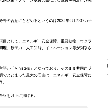
気候政策・グリーン成長大臣による議長声明
が発
注3）
野の合意にとどめるというのは2025年6月のG7カナ
項目として、エネルギー安全保障、重要鉱物、ウクラ
調理、原子力、人工知能、イノベーション等が列挙さ
が「Ministers」となっており、そのまま共同声明
明でとどまった最大の理由は、エネルギー安全保障に
う。
全訳を以下に掲げる。