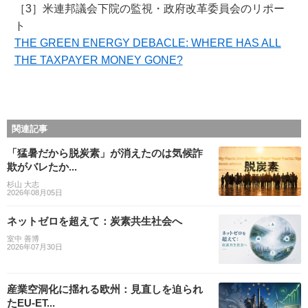
［3］米連邦議会下院の監視・政府改革委員会のリポー
ト
THE GREEN ENERGY DEBACLE: WHERE HAS ALL
THE TAXPAYER MONEY GONE?
関連記事
「猛暑だから脱炭素」が消えたのは気候詐
欺がバレたか...
杉山 大志
2026年08月05日
ネットゼロを超えて：炭素共生社会へ
室中 善博
2026年07月30日
産業空洞化に揺れる欧州：見直しを迫られ
たEU-ET...