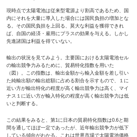
現時点で太陽電池は従来型電源より割高であるため、国
内にそれを大量に導入した場合には国民負担の増加とな
る。その国民負担を上回る、莫大な利益を獲得できれ
ば、自国の経済・雇用にプラスの効果を与える。しかし
先進諸国は利益を得ていない。
輸出の状況を見てみよう。主要国における太陽電池セル
の輸出競争力みるために、貿易特化指数を用いた
（図）。この指数は、輸出金額から輸入金額を差し引い
た純輸出額の輸出総額に占める割合を示すもので、１に
近い方が輸出特化の程度が高く輸出競争力は高く、マイ
ナス１に近い方が輸入特化の程度が高く輸出競争力は低
いと判断する。
この結果をみると、第1に日本の貿易特化指数は0.6と期
間を通してほぼ一定であったが、近年輸出競争力が低下
している傾向がわかる。これは世界市場で太陽電池価格