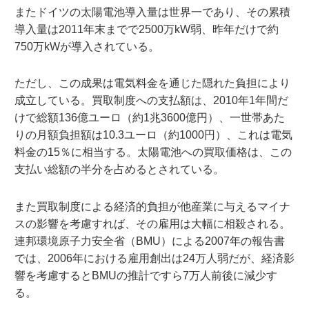
またドイツの太陽電池導入量は世界一であり、その累積
導入量は2011年末までで2500万kW弱、昨年だけで約
750万kWが導入されている。
ただし、この成果は電気料金を通じた隠れた負担により
成立している。買取制度への支払額は、2010年1年間だ
けで総額136億ユーロ（約1兆3600億円）、一世帯あた
りの月額負担額は10.3ユーロ（約1000円）、これは電気
料金の15％に相当する。太陽電池への買取価格は、この
支払い総額の半分を占めるとされている。
また買取制度による経済的負担が他産業に与えるマイナ
スの影響を考慮すれば、その雇用は大幅に相殺される。
連邦環境原子力安全省（BMU）による2007年の報告書
では、2006年における雇用創出は24万人弱だが、経済影
響を考慮するとBMUの推計ですら7万人前後に減少す
る。