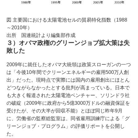
図 主要国における太陽電池セルの貿易特化指数（1988
～2010年）
出所 国連統計より編集部作成
３）オバマ政権のグリーンジョブ拡大策は失
敗した
2009年に就任したオバマ大統領は政策スローガンの一つ
は「今後10年間でクリーンエネルギーの雇用500万人創
出」だった。現時点で実際には国内の雇用創出にほとん
どつながらなかったとする批判が高まっている。日本で
も大きく報道された太陽電池ベンチャー、ソリンドラ社
の破綻（2009年に政府から5億3000万ドルの融資保証を
受けたが、その大半が回収不能）とほぼ同じ昨年9月
に、労働省の監察総監室は、同省雇用訓練庁による「グ
リーンジョブ・プログラム」の評価リポートを公開し
た。