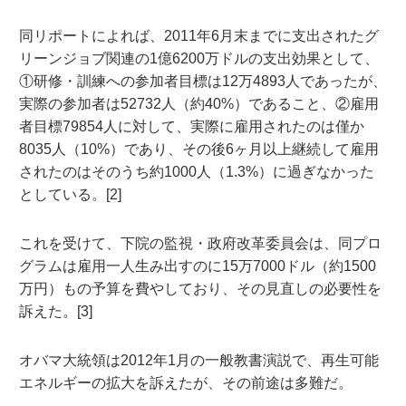
同リポートによれば、2011年6月末までに支出されたグ
リーンジョブ関連の1億6200万ドルの支出効果として、
①研修・訓練への参加者目標は12万4893人であったが、
実際の参加者は52732人（約40%）であること、②雇用
者目標79854人に対して、実際に雇用されたのは僅か
8035人（10%）であり、その後6ヶ月以上継続して雇用
されたのはそのうち約1000人（1.3%）に過ぎなかった
としている。[2]
これを受けて、下院の監視・政府改革委員会は、同プロ
グラムは雇用一人生み出すのに15万7000ドル（約1500
万円）もの予算を費やしており、その見直しの必要性を
訴えた。[3]
オバマ大統領は2012年1月の一般教書演説で、再生可能
エネルギーの拡大を訴えたが、その前途は多難だ。