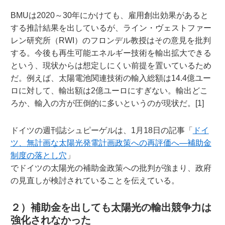
BMUは2020～30年にかけても、雇用創出効果があると
する推計結果を出しているが、ライン・ヴェストファー
レン研究所（RWI）のフロンデル教授はその意見を批判
する。今後も再生可能エネルギー技術を輸出拡大できる
という、現状からは想定しにくい前提を置いているため
だ。例えば、太陽電池関連技術の輸入総額は14.4億ユー
ロに対して、輸出額は2億ユーロにすぎない。輸出どこ
ろか、輸入の方が圧倒的に多いというのが現状だ。[1]
ドイツの週刊誌シュピーゲルは、1月18日の記事「
ドイ
ツ、無計画な太陽光発電計画政策への再評価へ—補助金
制度の落とし穴
」
でドイツの太陽光の補助金政策への批判が強まり、政府
の見直しが検討されていることを伝えている。
２）補助金を出しても太陽光の輸出競争力は
強化されなかった