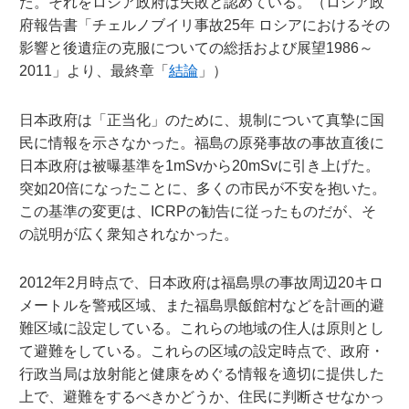
た。それをロシア政府は失敗と認めている。（ロシア政
府報告書「チェルノブイリ事故25年 ロシアにおけるその
影響と後遺症の克服についての総括および展望1986～
2011」より、最終章「
結論
」）
日本政府は「正当化」のために、規制について真摯に国
民に情報を示さなかった。福島の原発事故の事故直後に
日本政府は被曝基準を1mSvから20mSvに引き上げた。
突如20倍になったことに、多くの市民が不安を抱いた。
この基準の変更は、ICRPの勧告に従ったものだが、そ
の説明が広く衆知されなかった。
2012年2月時点で、日本政府は福島県の事故周辺20キロ
メートルを警戒区域、また福島県飯館村などを計画的避
難区域に設定している。これらの地域の住人は原則とし
て避難をしている。これらの区域の設定時点で、政府・
行政当局は放射能と健康をめぐる情報を適切に提供した
上で、避難をするべきかどうか、住民に判断させなかっ