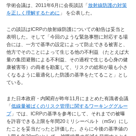
学術会議は、2011年6月に会長談話「
放射線防護の対策
を正しく理解するために
」 を公表した。
この談話はICRPの放射線防護についての勧告は妥当と
表明した。そして「今回のような緊急事態に対応する場
合には、一方で基準の設定によって防止できる被害と、
他方でそのことによって生じる他の不利益 （たとえば大
量の集団避難による不利益、その過程で生じる心身の健
康被害等）の両者を勘案して、リスクの総和が最も小さ
くなるように最適化した防護の基準をたてること」とし
ている。
また日本政府・内閣府が昨年11月にまとめた有識者会議
「
低線量被ばくのリスク管理に関するワーキンググルー
プ
」では、ICRPの基準を参考にして、それまでの被曝
を許容できる上限を年間20ミリシーベルト（mSv）にし
たことを妥当だったと評価した。さらに今後の基準値の