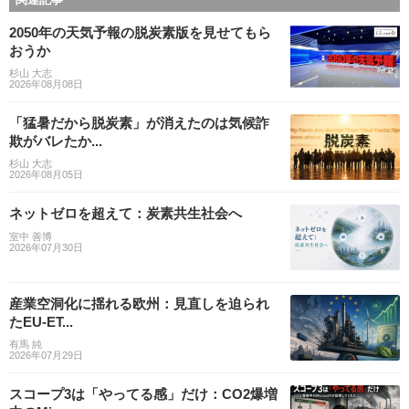
2050年の天気予報の脱炭素版を見せてもら
おうか
杉山 大志
2026年08月08日
「猛暑だから脱炭素」が消えたのは気候詐
欺がバレたか...
杉山 大志
2026年08月05日
ネットゼロを超えて：炭素共生社会へ
室中 善博
2026年07月30日
産業空洞化に揺れる欧州：見直しを迫られ
たEU-ET...
有馬 純
2026年07月29日
スコープ3は「やってる感」だけ：CO2爆増