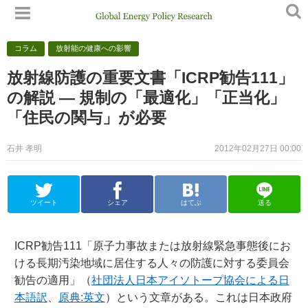
コラム
放射能の健康への影響
放射線防護の重要文書「ICRP勧告111」
の解説 — 規制の「最適化」「正当化」
「住民の関与」が必要
石井 孝明
2012年02月27日 00:00
ツイート
シェア
はてぶ
送る
ICRP勧告111「原子力事故または放射線緊急事態後にお
ける長期汚染地域に居住する人々の防護に対する委員会
勧告の適用」（
社団法人日本アイソトープ協会による日
本語訳
、
原典:英文
）という文章がある。これは日本政府