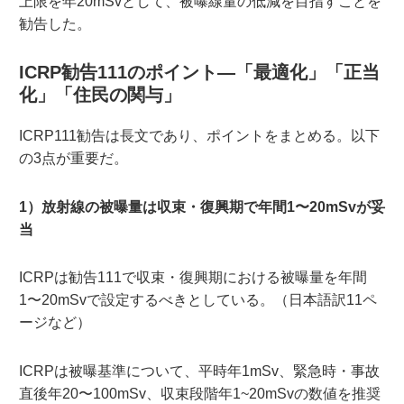
上限を年20mSvとして、被曝線量の低減を目指すことを
勧告した。
ICRP勧告111のポイント—「最適化」「正当
化」「住民の関与」
ICRP111勧告は長文であり、ポイントをまとめる。以下
の3点が重要だ。
1）放射線の被曝量は収束・復興期で年間1〜20mSvが妥
当
ICRPは勧告111で収束・復興期における被曝量を年間
1〜20mSvで設定するべきとしている。（日本語訳11ペ
ージなど）
ICRPは被曝基準について、平時年1mSv、緊急時・事故
直後年20〜100mSv、収束段階年1~20mSvの数値を推奨