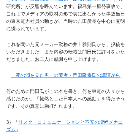
研究所）が反響を呼んでいます。福島第一原発事故で、
これまでメディアの取材の形で表に出なかった事故当日
の東京電力社員の動きが、当時の吉田所長を中心に克明
に綴られています。
これを聞いた元メーカー勤務の井上雅則氏から、投稿を
いただきました。また内容の転載は門田氏に許可をいた
だきました。お二人に感謝を申し上げます。
「
「死の淵を見た男」の著者・門田隆将氏の講演から
」
何のために門田氏がこの本を書き、何を東電の人々から
感じたのか。「毅然とした日本人への感動」を得たそう
です。その真意に胸打たれます。
3）「
リスク・コミュニケーションと不安の増幅メカニ
ズム
」