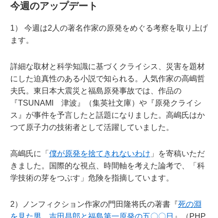
今週のアップデート
1） 今週は2人の著名作家の原発をめぐる考察を取り上げ
ます。
詳細な取材と科学知識に基づくクライシス、災害を題材
にした迫真性のある小説で知られる。人気作家の高嶋哲
夫氏。東日本大震災と福島原発事故では、作品の
『TSUNAMI 津波』（集英社文庫）や『原発クライシ
ス』が事件を予言したと話題になりました。高嶋氏はか
つて原子力の技術者として活躍していました。
高嶋氏に「
僕が原発を捨てきれないわけ
」を寄稿いただ
きました。国際的な視点、時間軸を考えた論考で、「科
学技術の芽をつぶす」危険を指摘しています。
2）ノンフィクション作家の門田隆将氏の著書『
死の淵
を見た男 吉田昌郎と福島第一原発の五〇〇日
』（PHP