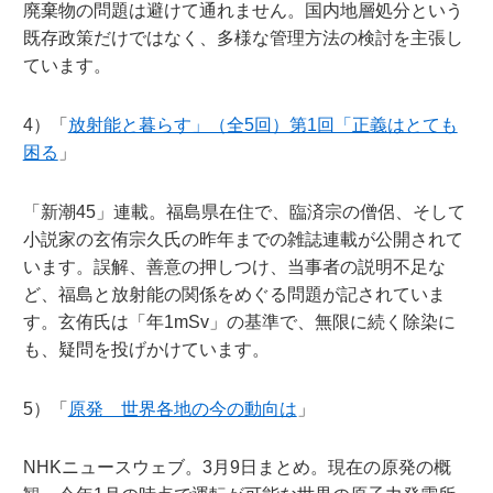
廃棄物の問題は避けて通れません。国内地層処分という
既存政策だけではなく、多様な管理方法の検討を主張し
ています。
4）「
放射能と暮らす」（全5回）第1回「正義はとても
困る
」
「新潮45」連載。福島県在住で、臨済宗の僧侶、そして
小説家の玄侑宗久氏の昨年までの雑誌連載が公開されて
います。誤解、善意の押しつけ、当事者の説明不足な
ど、福島と放射能の関係をめぐる問題が記されていま
す。玄侑氏は「年1mSv」の基準で、無限に続く除染に
も、疑問を投げかけています。
5）「
原発 世界各地の今の動向は
」
NHKニュースウェブ。3月9日まとめ。現在の原発の概