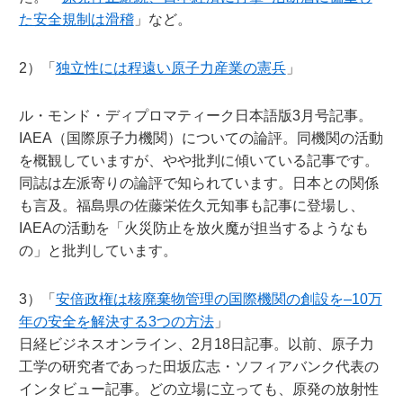
た安全規制は滑稽
」など。
2）「
独立性には程遠い原子力産業の憲兵
」
ル・モンド・ディプロマティーク日本語版3月号記事。
IAEA（国際原子力機関）についての論評。同機関の活動
を概観していますが、やや批判に傾いている記事です。
同誌は左派寄りの論評で知られています。日本との関係
も言及。福島県の佐藤栄佐久元知事も記事に登場し、
IAEAの活動を「火災防止を放火魔が担当するようなも
の」と批判しています。
3）「
安倍政権は核廃棄物管理の国際機関の創設を–10万
年の安全を解決する3つの方法
」
日経ビジネスオンライン、2月18日記事。以前、原子力
工学の研究者であった田坂広志・ソフィアバンク代表の
インタビュー記事。どの立場に立っても、原発の放射性