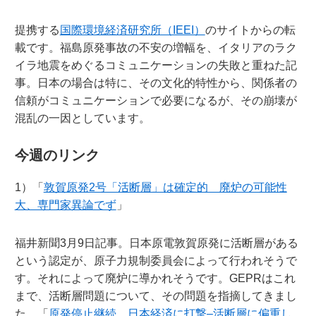
提携する
国際環境経済研究所（IEEI）
のサイトからの転
載です。福島原発事故の不安の増幅を、イタリアのラク
イラ地震をめぐるコミュニケーションの失敗と重ねた記
事。日本の場合は特に、その文化的特性から、関係者の
信頼がコミュニケーションで必要になるが、その崩壊が
混乱の一因としています。
今週のリンク
1）「
敦賀原発2号「活断層」は確定的 廃炉の可能性
大、専門家異論でず
」
福井新聞3月9日記事。日本原電敦賀原発に活断層がある
という認定が、原子力規制委員会によって行われそうで
す。それによって廃炉に導かれそうです。GEPRはこれ
まで、活断層問題について、その問題を指摘してきまし
た。「
原発停止継続、日本経済に打撃–活断層に偏重し