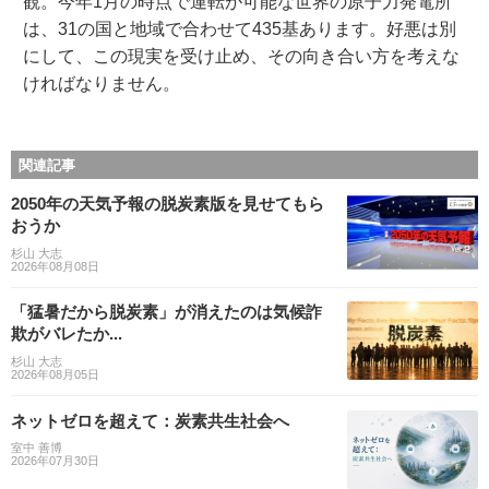
観。今年1月の時点で運転が可能な世界の原子力発電所
は、31の国と地域で合わせて435基あります。好悪は別
にして、この現実を受け止め、その向き合い方を考えな
ければなりません。
関連記事
2050年の天気予報の脱炭素版を見せてもら
おうか
杉山 大志
2026年08月08日
「猛暑だから脱炭素」が消えたのは気候詐
欺がバレたか...
杉山 大志
2026年08月05日
ネットゼロを超えて：炭素共生社会へ
室中 善博
2026年07月30日