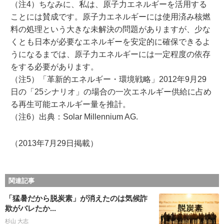
（注4）ちなみに、私は、原子力エネルギーを活用する
ことには賛成です。原子力エネルギーには使用済み核燃
料の処理という大きな未解決の問題がありますが、少な
くとも日本が必要なエネルギーを安定的に確保できるよ
うになるまでは、原子力エネルギーには一定程度の依存
をする必要があります。
（注5）「革新的エネルギー・環境戦略」2012年9月29
日の「25シナリオ」の場合の一次エネルギー供給に占め
る再生可能エネルギー量を推計。
（注6）出典：Solar Millennium AG.
（2013年7月29日掲載）
関連記事
「猛暑だから脱炭素」が消えたのは気候詐
欺がバレたか...
杉山 大志