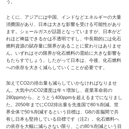
う。
とくに、アジアには中国、インドなどエネルギーの大量
消費国があり、日本は大きな影響を受ける可能性があり
ます。シェールガスが話題となっていますが、日本がど
れほど裨益できるかは不透明ですし、中長期的には化石
燃料資源の賦存量に限界があることに変わりはありませ
ん。いずれはその限界が化石燃料の需給に大きな影響を
もたらすでしょう。したがって日本は、今後、化石燃料
への依存を大きく減らしていくことが必要です。
加えてCO2の排出量も減らしていかなければなりませ
ん。大気中のCO2濃度は年々増加し、産業革命前の
280ppmから、とうとう400ppmを超えるまでになりまし
た。2050年までにCO2排出量を先進国で80％削減、世
界全体で50％削減するという目標は、G8の首脳間で共
有し日本も堅持している目標です（注2）。化石燃料へ
の依存を大幅に減らさない限り、この80％削減という目