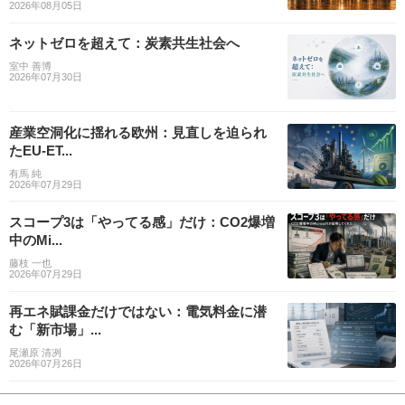
2026年08月05日
ネットゼロを超えて：炭素共生社会へ
室中 善博
2026年07月30日
産業空洞化に揺れる欧州：見直しを迫られ
たEU-ET...
有馬 純
2026年07月29日
スコープ3は「やってる感」だけ：CO2爆増
中のMi...
藤枝 一也
2026年07月29日
再エネ賦課金だけではない：電気料金に潜
む「新市場」...
尾瀬原 清冽
2026年07月26日