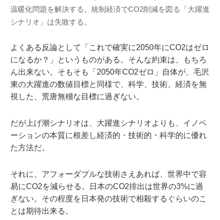
温暖化問題を解決する。統制経済でCO2削減を図る「大躍進
シナリオ」は失敗する。
よくある反論として「これで確実に2050年にCO2はゼロ
になるか？」というものがある。そんな約束は、もちろ
ん出来ない。そもそも「2050年CO2ゼロ」自体が、毛沢
東の大躍進の数値目標と同様で、科学、技術、経済を無
視した、荒唐無稽な目標に過ぎない。
だが上げ潮シナリオは、大躍進シナリオよりも、イノベ
ーションの本質に根差し経済的・技術的・科学的に優れ
た方法だ。
それに、アフォーダブルな技術さえあれば、世界中で容
易にCO2を減らせる。日本のCO2排出は世界の3%に過
ぎない。その程度を日本発の技術で相殺するぐらいのこ
とは期待出来る。