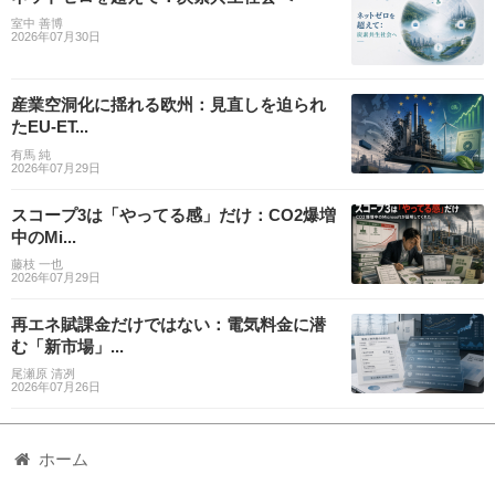
室中 善博
2026年07月30日
産業空洞化に揺れる欧州：見直しを迫られ
たEU-ET...
有馬 純
2026年07月29日
スコープ3は「やってる感」だけ：CO2爆増
中のMi...
藤枝 一也
2026年07月29日
再エネ賦課金だけではない：電気料金に潜
む「新市場」...
尾瀬原 清冽
2026年07月26日
ホーム