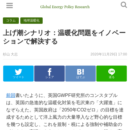
コラム
地球温暖化
上げ潮シナリオ：温暖化問題をイノベー
ションで解決する
杉山 大志
2020年11月29日 17:00
ツイート
シェア
はてぶ
送る
前回
書いたように、英国GWPF研究所のコンスタブル
は、英国の急進的な温暖化対策を毛沢東の「大躍進」に
なぞらえた。英国政府は「2050年CO2ゼロ」の目標を達
成するためとして洋上風力の大量導入など野心的な目標
を幾つも設定し、これを規制・税による強制や補助金の