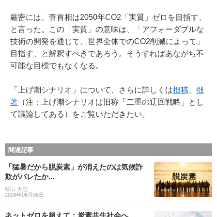
厳密には、菅首相は2050年CO2「実質」ゼロを目指す、
と言った。この「実質」の意味は、「アフォーダブルな
技術の開発を通じて、世界全体でのCO2削減によって」
目指す、と解釈すべきであろう。そうすればあながち不
可能な目標でもなくなる。
「上げ潮シナリオ」について、さらに詳しくは
拙稿
、
拙
著
（注：上げ潮シナリオは旧称「二重の迂回戦略」とし
て議論してある）をご覧いただきたい。
関連記事
「猛暑だから脱炭素」が消えたのは気候詐
欺がバレたか...
杉山 大志
2026年08月05日
ネットゼロを超えて：炭素共生社会へ