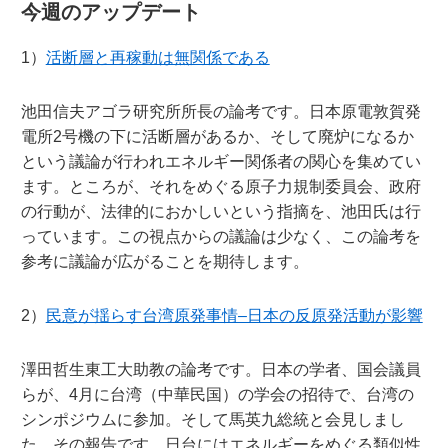
今週のアップデート
1）
活断層と再稼動は無関係である
池田信夫アゴラ研究所所長の論考です。日本原電敦賀発
電所2号機の下に活断層があるか、そして廃炉になるか
という議論が行われエネルギー関係者の関心を集めてい
ます。ところが、それをめぐる原子力規制委員会、政府
の行動が、法律的におかしいという指摘を、池田氏は行
っています。この視点からの議論は少なく、この論考を
参考に議論が広がることを期待します。
2）
民意が揺らす台湾原発事情–日本の反原発活動が影響
澤田哲生東工大助教の論考です。日本の学者、国会議員
らが、4月に台湾（中華民国）の学会の招待で、台湾の
シンポジウムに参加。そして馬英九総統と会見しまし
た。その報告です。日台にはエネルギーをめぐる類似性