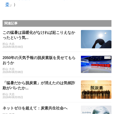
委
」）
関連記事
この猛暑は温暖化がなければ起こりえなか
ったという気...
杉山 大志
2026年08月09日
2050年の天気予報の脱炭素版を見せてもら
おうか
杉山 大志
2026年08月08日
「猛暑だから脱炭素」が消えたのは気候詐
欺がバレたか...
杉山 大志
2026年08月05日
ネットゼロを超えて：炭素共生社会へ