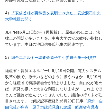
外部有識者に依頼して行った調査の報告です。
4）
「安倍首相が再稼働を表明すべきだ」安念潤司中央
大学教授に聞く
JBPress6月13日記事（再掲載）。原発の停止には、法
律上の問題が多いことを、中央大学の安念教授が指摘し
ています。本日の池田信夫氏記事の関連です。
5）
総合エネルギー調査会原子力小委員会第一回資料
経産省・資源エネルギー庁6月19日公開。電力システム
改革の後で、原子力をどのように扱うべきか、6月19日
から経産省で有識者会合が始まりました。自由化が進め
ば、原発の扱いは大きな問題になりますが、これまでほ
とんど議論が進んでいませんでした。議論の行く末が注
目されます。（解説記事産経Biz6月20日記事「
廃炉・自
由化後が焦点 原子力政策見直し論議 経産省有識者