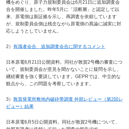
機をめぐり、原子力規制委員会は6月21日に追加調査会
合を開催しました。昨年5月に「活断層」と認定して以
来、原電側は新証拠を示し、再調査を依頼しています
が、規制委員会側は残念ながら原電側の異論に誠実に対
応しようとしていません。
2）
有識者会合、追加調査会合に関するコメント
日本原電6月21日公開資料。同社が敦賀2号機の審査につ
いて、規制委員会が意見を聞かないことに疑問を示し、
継続審査を強く要請しています。GEPRでは、中立的な
観点から、この問題を考察していきます。
3）
敦賀発電所敷地内破砕帯調査 外部レビュー（第2回レ
ビュー）結果
日本原電6月5日公開資料。同社が敦賀2号機について、