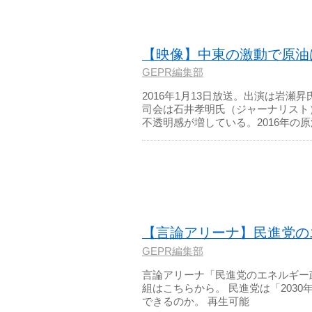
【映像】中東の激動で原油
GEPR編集部
2016年1月13日放送。出演は岩
司会は石井孝明氏（ジャーナリスト
不透明感が増している。2016年の
【言論アリーナ】民進党の
GEPR編集部
言論アリーナ「民進党のエネルギー政
組はこちらから。 民進党は「203
できるのか。 再生可能