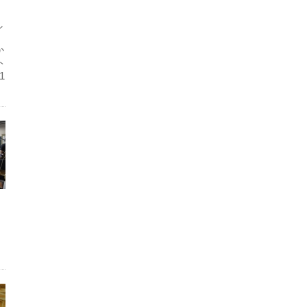
し
か
ト
1