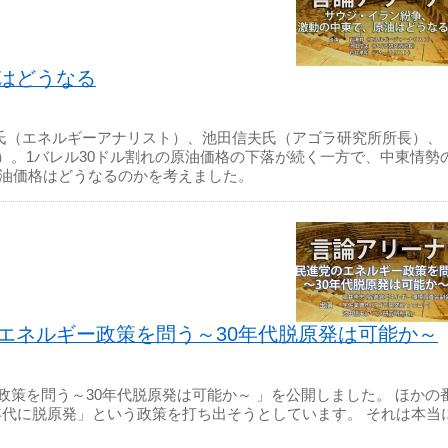
はどうなる
瀬昇氏（エネルギーアナリスト）、池田信夫氏（アゴラ研究所所長）、
）。1バレル30ドル割れの原油価格の下落が続く一方で、中東情勢
原油価格はどうなるのかを考えました。
エネルギー政策を問う～30年代脱原発は可能か～
策を問う～30年代脱原発は可能か～ 」を公開しました。 ほかの
0年代に脱原発」という政策を打ち出そうとしています。 それは本当