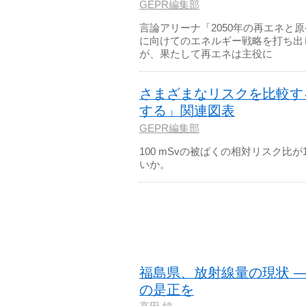
GEPR編集部
言論アリーナ「2050年の再エネと原
に向けてのエネルギー戦略を打ち出
が、果たして再エネは主役に
さまざまなリスクを比較す
する」関連図表
GEPR編集部
100 mSvの被ばくの相対リスク比
いか。
福島県、放射線量の現状 
の是正を