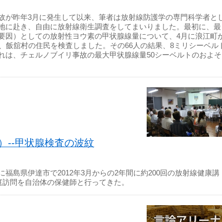
故が昨年3月に発生して以来、筆者は放射線防護学の専門科学者と
地に赴き、自由に放射線衛生調査をしてまいりました。最初に、最
要因）としての放射性ヨウ素の甲状腺線量について、4月に浪江町
、飯舘村の住民を検査しました。その66人の結果、8ミリシーベル
れは、チェルノブイリ事故の最大甲状腺線量50シーベルトのおよそ
）--甲状腺検査の波紋
福島県伊達市で2012年3月からの2年間に約200回の放射線健康講
家庭訪問を自治体の保健師と行ってきた。