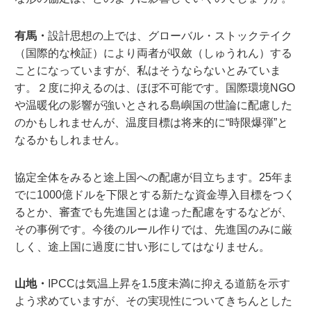
有馬・
設計思想の上では、グローバル・ストックテイク
（国際的な検証）により両者が収斂（しゅうれん）する
ことになっていますが、私はそうならないとみていま
す。２度に抑えるのは、ほぼ不可能です。国際環境NGO
や温暖化の影響が強いとされる島嶼国の世論に配慮した
のかもしれませんが、温度目標は将来的に“時限爆弾”と
なるかもしれません。
協定全体をみると途上国への配慮が目立ちます。25年ま
でに1000億ドルを下限とする新たな資金導入目標をつく
るとか、審査でも先進国とは違った配慮をするなどが、
その事例です。今後のルール作りでは、先進国のみに厳
しく、途上国に過度に甘い形にしてはなりません。
山地・
IPCCは気温上昇を1.5度未満に抑える道筋を示す
よう求めていますが、その実現性についてきちんとした