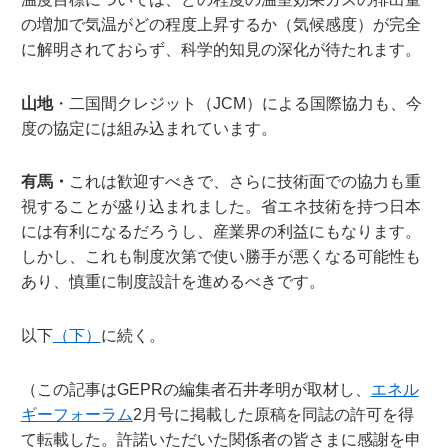
の増加で気温がどの程度上昇するか（気候感度）が完全
に解明されておらず、科学的知見の深化が待たれます。
山地
・二国間クレジット（JCM）による国際協力も、今
度の協定には組み込まれています。
有馬・
これは歓迎すべきで、さらに技術面での協力も重
視することが盛り込まれました。省エネ技術を持つ日本
には有利になるだろうし、産業界の利益にもなります。
しかし、これも制度次第で使い勝手が悪くなる可能性も
あり、慎重に制度設計を進めるべきです。
以下
（下）
に続く。
（この記事はGEPRの編集者石井孝明が取材し、
エネル
ギーフォーラム
2月号に掲載した原稿を同誌の許可を得
て転載した。許諾いただいた関係者の皆さまに感謝を申