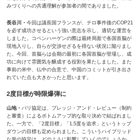
みづくりへの共通理解が参加者の間でありました。
長谷川・
今回は議長国フランスが、テロ事件後のCOP21
を必ず成功させるという強い意志を示し、適切な運営を
しました。コペンハーゲンの際は最終局面で各国首脳が
現地入りし、自らが交渉せざるを得ない状況に陥りまし
た。今回、首脳らは会期の最初に各国首脳が登場し、成
功に向けて雰囲気を醸成する役割を果たしました。また
事前の米中、仏中の合意で、中国のコミットが引き出さ
れていた点も大きかったと思います。
2度目標が時限爆弾に
山地・
パリ協定は、プレッジ・アンド・レビュー（制約
と審査）によるボトムアップ的な取り決めで結ばれまし
た。一方で、「2度目標」「1.5度を追求」というトップ
ダウンの目標も定められました。こういうハイブリッド
な形の協定は、どのように影響していくのでしょうか。