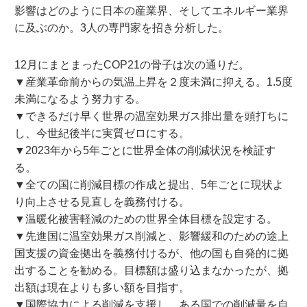
影響はどのように日本の産業界、そしてエネルギー業界
に及ぶのか。3人の専門家を招き分析した。
12月にまとまったCOP21の骨子は次の通りだ。
▼産業革命前からの気温上昇を２度未満に抑える。1.5度
未満になるよう努力する。
▼できるだけ早く世界の温室効果ガス排出量を頭打ちに
し、今世紀後半に実質ゼロにする。
▼2023年から5年ごとに世界全体の削減状況を検証す
る。
▼全ての国に削減目標の作成と提出、5年ごとに現状よ
り向上させる見直しを義務付ける。
▼温暖化被害軽減のための世界全体目標を設定する。
▼先進国に温室効果ガス削減と、影響緩和のための途上
国支援の資金拠出を義務付けるが、他の国も自発的に拠
出することを勧める。目標額は盛り込まなかったが、拠
出額は現在よりも多い額を目指す。
▼国際協力による削減を支援し、ある国での削減量を自