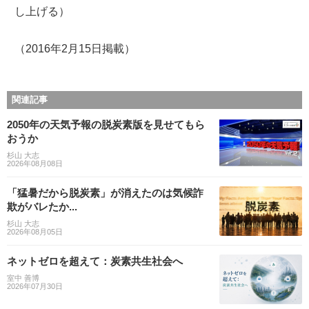
し上げる）
（2016年2月15日掲載）
関連記事
2050年の天気予報の脱炭素版を見せてもら
おうか
杉山 大志
2026年08月08日
「猛暑だから脱炭素」が消えたのは気候詐
欺がバレたか...
杉山 大志
2026年08月05日
ネットゼロを超えて：炭素共生社会へ
室中 善博
2026年07月30日