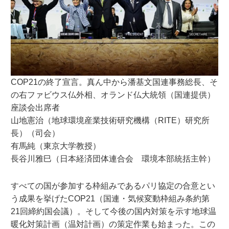
COP21の終了宣言。真ん中から潘基文国連事務総長、そ
の右ファビウス仏外相、オランド仏大統領（国連提供）
座談会出席者
山地憲治（地球環境産業技術研究機構（RITE）研究所
長）（司会）
有馬純（東京大学教授）
長谷川雅巳（日本経済団体連合会 環境本部統括主幹）
すべての国が参加する枠組みであるパリ協定の合意とい
う成果を挙げたCOP21（国連・気候変動枠組み条約第
21回締約国会議）。そして今後の国内対策を示す地球温
暖化対策計画（温対計画）の策定作業も始まった。この