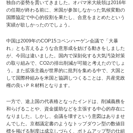
独自の姿勢を貫いてきました。オバマ米大統領は2016年
の任期が終わる前に、米国が参加しなかった気候変動の
国際協定で中心的役割を果たし、合意をまとめたという
実績が欲しかったのでしょう。
中国は2009年のCOP15コペンハーゲン会議で「大暴
れ」とも言えるような合意形成を妨げる動きをしました
が、今回は違いました。国内で深刻化する大気汚染対策
の取り組みで、CO2の排出削減が可能と考えたのでしょ
う。また拡張主義が世界的に批判を集める中で、大国と
して国際枠組みを米国と協調しつくることは、共産党政
権の良いＰＲ材料となります。
一方で、途上国の代表格となったインドは、削減義務を
和らげることや、資金援助などを主張する中心的存在に
なりました。しかし、会議を壊すという意図はありませ
んでした。京都議定書のようなトップダウン型の数値目
標を掲げる制度は成立しづらく、ボトムアップ型の仕組