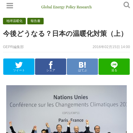
地球温暖化
報告書
今後どうなる？日本の温暖化対策（上）
GEPR編集部
2016年02月15日 14:00
ツイート
シェア
はてぶ
送る