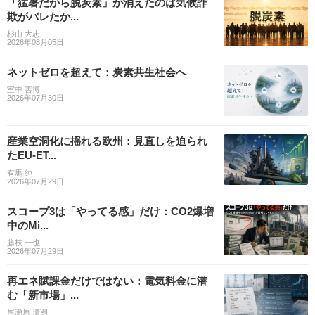
「猛暑だから脱炭素」が消えたのは気候詐
欺がバレたか...
杉山 大志
2026年08月05日
ネットゼロを超えて：炭素共生社会へ
室中 善博
2026年07月30日
産業空洞化に揺れる欧州：見直しを迫られ
たEU-ET...
有馬 純
2026年07月29日
スコープ3は「やってる感」だけ：CO2爆増
中のMi...
藤枝 一也
2026年07月29日
再エネ賦課金だけではない：電気料金に潜
む「新市場」...
尾瀬原 清冽