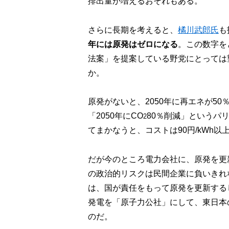
排出量が増えるおそれもある。
さらに長期を考えると、
橘川武郎氏
も
年には原発はゼロになる
。この数字を
法案」を提案している野党にとっては
か。
原発がないと、2050年に再エネが5
「2050年にCO
80％削減」というパ
2
てまかなうと、コストは90円/kWh
だが今のところ電力会社に、原発を更
の政治的リスクは民間企業に負いきれ
は、国が責任をもって原発を更新する
発電を「原子力公社」にして、東日本
のだ。