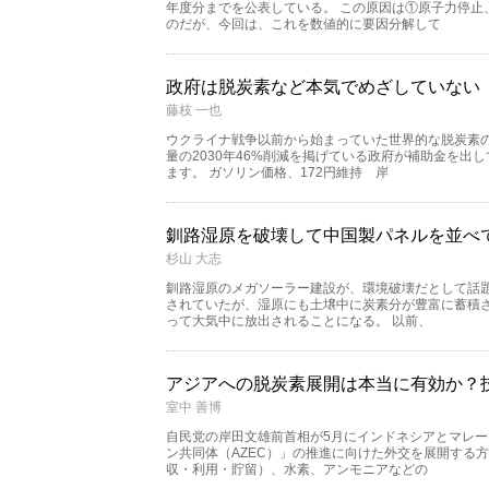
年度分までを公表している。 この原因は①原子力停止
のだが、今回は、これを数値的に要因分解して
政府は脱炭素など本気でめざしていない
藤枝 一也
ウクライナ戦争以前から始まっていた世界的な脱炭素の
量の2030年46%削減を掲げている政府が補助金を出
ます。 ガソリン価格、172円維持 岸
釧路湿原を破壊して中国製パネルを並べて
杉山 大志
釧路湿原のメガソーラー建設が、環境破壊だとして話題
されていたが、湿原にも土壌中に炭素分が豊富に蓄積さ
って大気中に放出されることになる。 以前、
アジアへの脱炭素展開は本当に有効か？
室中 善博
自民党の岸田文雄前首相が5月にインドネシアとマレ
ン共同体（AZEC）」の推進に向けた外交を展開する方
収・利用・貯留）、水素、アンモニアなどの