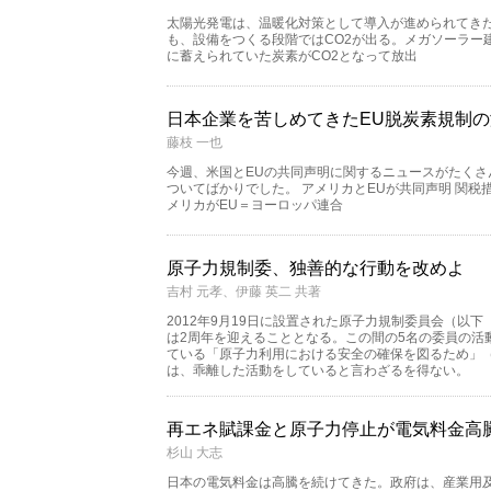
太陽光発電は、温暖化対策として導入が進められてきた
も、設備をつくる段階ではCO2が出る。メガソーラー
に蓄えられていた炭素がCO2となって放出
日本企業を苦しめてきたEU脱炭素規制
藤枝 一也
今週、米国とEUの共同声明に関するニュースがたく
ついてばかりでした。 アメリカとEUが共同声明 関税措置の
メリカがEU＝ヨーロッパ連合
原子力規制委、独善的な行動を改めよ
吉村 元孝、伊藤 英二 共著
2012年9月19日に設置された原子力規制委員会（以
は2周年を迎えることとなる。この間の5名の委員の活
ている「原子力利用における安全の確保を図るため」
は、乖離した活動をしていると言わざるを得ない。
再エネ賦課金と原子力停止が電気料金高
杉山 大志
日本の電気料金は高騰を続けてきた。政府は、産業用及