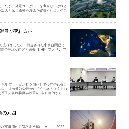
。だが、発電時にはCO2を出さないけれど
建設のために森林や湿原を破壊すれば、そこ
の潮目が変わるか
さん流れましたが、報道された中身は関税に
詳細な内容を発表 | NHK | アメリカ ア
下「規制委」）が活動を開始して今年の9月に
動は、本来規制委員会が行うべきと考えられ
（原子力規制委員会設置法1条）目的から
騰の元凶
び家庭用の電気料金推移について、2022