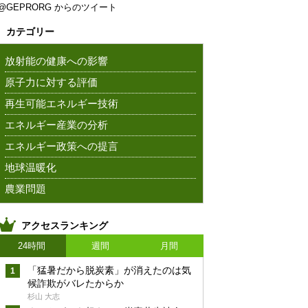
@GEPRORG からのツイート
カテゴリー
放射能の健康への影響
原子力に対する評価
再生可能エネルギー技術
エネルギー産業の分析
エネルギー政策への提言
地球温暖化
農業問題
アクセスランキング
24時間
週間
月間
「猛暑だから脱炭素」が消えたのは気
候詐欺がバレたからか
杉山 大志