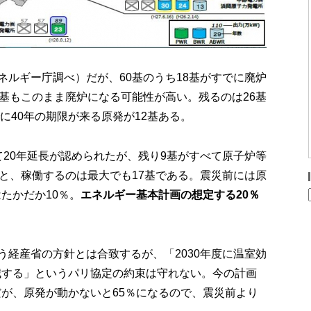
ネルギー庁調べ）だが、60基のうち18基がすでに廃炉
6基もこのまま廃炉になる可能性が高い。残るのは26基
に40年の期限が来る原発が12基ある。
て20年延長が認められたが、残り9基がすべて原子炉等
ると、稼働するのは最大でも17基である。震災前には原
はたかだか10％。
エネルギー基本計画の想定する20％
う経産省の方針とは合致するが、「2030年度に温室効
削減する」というパリ協定の約束は守れない。今の計画
定だが、原発が動かないと65％になるので、震災前より