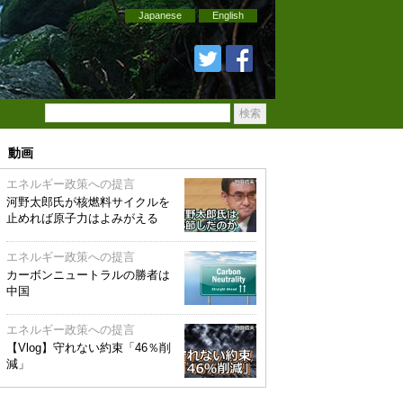
Japanese
English
動画
エネルギー政策への提言
河野太郎氏が核燃料サイクルを
止めれば原子力はよみがえる
エネルギー政策への提言
カーボンニュートラルの勝者は
中国
エネルギー政策への提言
【Vlog】守れない約束「46％削
減」