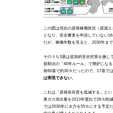
この図は現在の原発稼働状況（資源エ
となり、安全審査を申請していない1
だが、稼働年数を見ると、2030年まで
そのうち3基は追加的安全対策を施し
規制法の「40年ルール」で廃炉にな
発60基で約30％だったので、17基で
は実現できない
。
これは「原発依存度を低減する」とい
果ガス排出量を2013年度比で26％
では2030年に火力を55％にする予