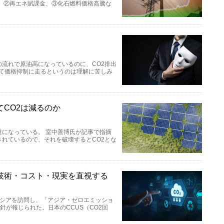
、②再エネ賦課金、③化石燃料価格高騰な
流れで原油高になっているのに、CO2排出
して価格抑制に走るというのは理解に苦しみ
CO2は減るのか
になっている。 室中善博氏が記事で指摘
れているので、それを破壊するとCO2とな
技術・コスト・現実を直視する
ーシアを訪問し、「アジア・ゼロエミッショ
針が報じられた。日本のCCUS（CO2回