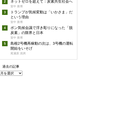
ネットゼロを超えて：炭素共生社会へ
室中 善博
トランプが気候変動は「いかさま」だ
という理由
室中 善博
ボン気候会議で浮き彫りになった「脱
炭素」の限界と日本
室中 善博
島根2号機再稼動の次は、3号機の運転
開始をいそげ
尾瀬原 清冽
過去の記事