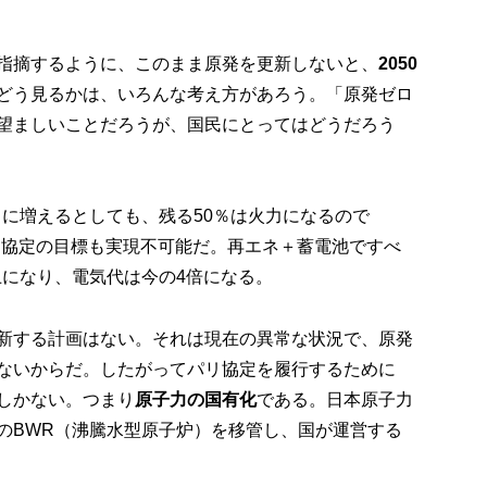
指摘するように、このまま原発を更新しないと、
2050
どう見るかは、いろんな考え方があろう。「原発ゼロ
望ましいことだろうが、国民にとってはどうだろう
0％に増えるとしても、残る50％は火力になるので
リ協定の目標も実現不可能だ。再エネ＋蓄電池ですべ
以上になり、電気代は今の4倍になる。
新する計画はない。それは現在の異常な状況で、原発
ないからだ。したがってパリ協定を履行するために
しかない。つまり
原子力の国有化
である。日本原子力
のBWR（沸騰水型原子炉）を移管し、国が運営する