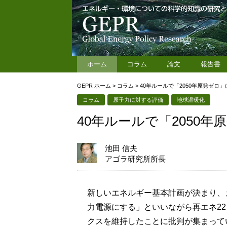
ホーム
コラム
論文
報告書
GEPR ホーム
>
コラム
>
40年ルールで「2050年原発ゼロ
コラム
原子力に対する評価
地球温暖化
40年ルールで「2050
池田 信夫
アゴラ研究所所長
新しいエネルギー基本計画が決まり、
力電源にする」といいながら再エネ22
クスを維持したことに批判が集まって